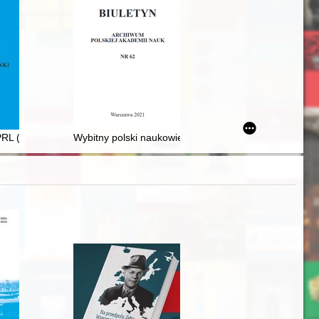
RL (18 października 1985)
Wybitny polski naukowiec Leon Cienkowski (1822-1887