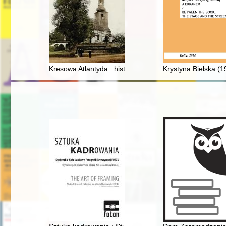
Kresowa Atlantyda : historia i mitologia miast kresowych
Krystyna Bielska (19