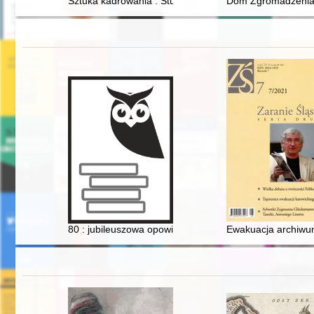
Sztuka kadrowania : Studenckie Koło Naukowe Fotografii
Dom Zgromadzenia S
80 : jubileuszowa opowieść o Leszku Długoszu
Ewakuacja archiwum