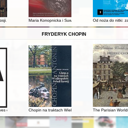
recenzja]
sji... - recenzja]
Maria Konopnicka i Suwałki : źródła, pamięć, wiedza, t
Od noża do nitki: z
FRYDERYK CHOPIN
6] miłość nie od pierwszego spojrzenia
ives on the music of Chopin
Chopin na traktach Wielkopolski południowej
The Parisian World