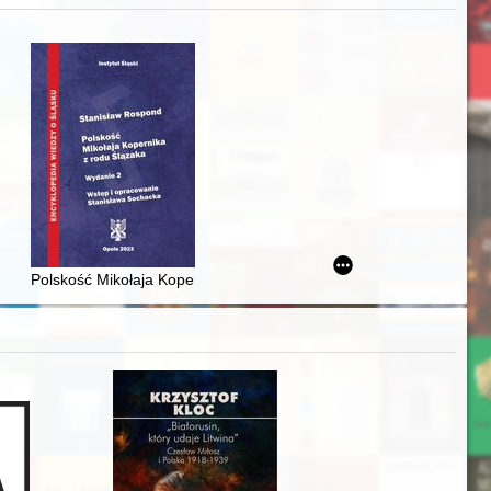
j
iż finansowy i towarzyski lokalnego mieszczaństwa w 2. poł. XIX w
Polskość Mikołaja Kopernika z rodu Ślązaka