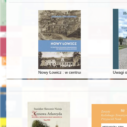
Nowy Łowicz : w centrum poligonu drawskiego od
Uwagi o