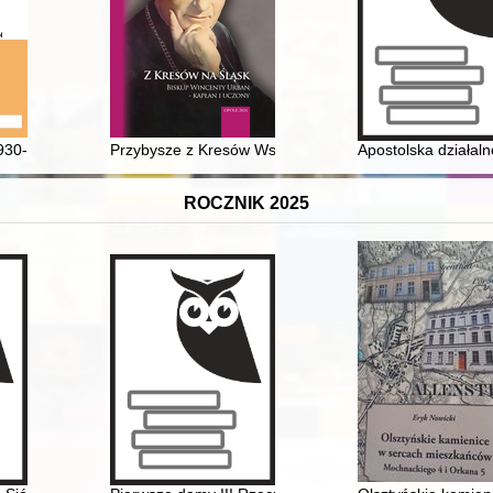
. T. 21,
30-2021) : muzykolog, bibliotekarz, autor bibliografii
Przybysze z Kresów Wschodnich i ich potomkowie a dzi
Apostolska działaln
ROCZNIK 2025