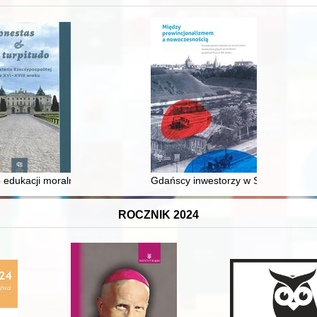
 średniowiecza do dziś
 edukacji moralnej synów szlacheckich w XVI-wiecznej Rzeczypospolite
Gdańscy inwestorzy w Sopocie : prest
ROCZNIK 2024