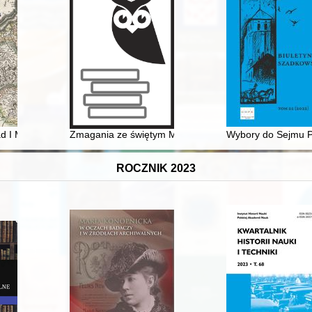
stania Warszawskiego : praca zbiorowa
d I Mazowiecki i jego synowie?
Zmagania ze świętym Marcinem
Wybory do Sejmu P
ROCZNIK 2023