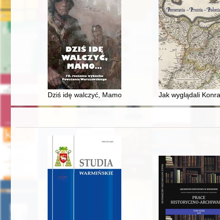
Dziś idę walczyć, Mamo... : 78. rocznica wybuchu Pow
Jak wyglądali Konra