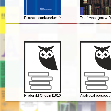
Postacie sanktuarium świętolipskiego w ciągu wieków - 
Tatuś wasz jest w Ro
Fryderyk] Chopin [1810-1849] i George Sand [1804-187
Analytical perspect