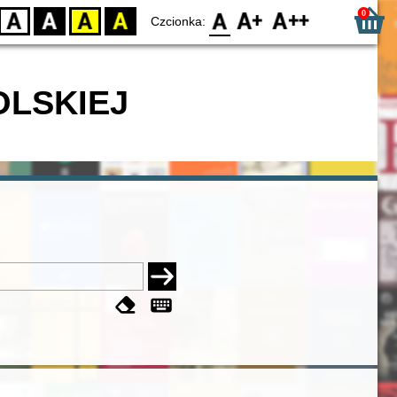
0
D
BW
YB
BY
F0
F1
F2
Czcionka:
OLSKIEJ