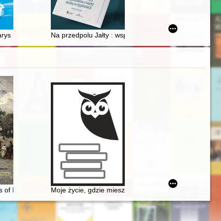
radycja
arys historii rozwoju narzędzi chirurgicznych = From Knife to Suture: A
Na przedpolu Jałty : wspomnienia z tajnej służby w dy
s of Frédéric Chopin
Moje życie, gdzie mieszka B[r]zowski?" - glosa do da