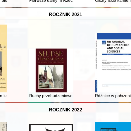
 Artystycznej FOTON : (wydanie jubileuszowe z okazji XX-lecia działaln
ióstr Służebnic Matki Dobrego Pasterza w Białymstoku przy ul. Elizy
Pierwsze damy III Rzeczypospolitej : portret zbiorowy. Cz
Olsztyńskie kamien
ROCZNIK 2021
 katowickiego gestapo w świetle relacji Jiříego Wehlego, więźnia So
Ruchy przebudzeniowe i staroluteranizm w okolicach S
Różnice w położeniu
ROCZNIK 2022