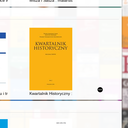
ości) = The art of framing : Student Reasearch Collective for Artistic
 Orzeszkowej 5 w latach 1925-2025
. 2 = The first ladies of the Third Polish Republic : a group portrait. Pt
ice w sercach mieszkańców : Mochnackiego 4 i Orkana 5
Misza i Sasza : malarstwo i rysunki Michała Dobriaka 
nderkommando Kattowitz
łupska od początku XIX w. : przegląd badań
 i traktowaniu polskich, czeskich i słowackich robotników pracujących 
Kwartalnik Historyczny : założony przez Xawerego Lis