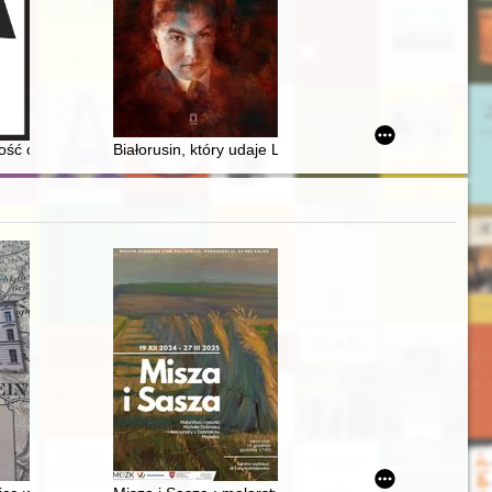
ałalność opozycyjna i opór społeczny na Śląsku Opolskim w latach 1
ość opiekuńcza Księży Michalitów na rzecz dzieci polskich i żydowskich
Białorusin, który udaje Litwina" : Czesław Miłosz i Po