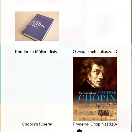
Friederike Müller : listy z Paryża 1839-1845 : nauczanie i oto
O związkach Juliusza i Oskara
Chopin's funeral
Fryderyk Chopin (1810-1849). P