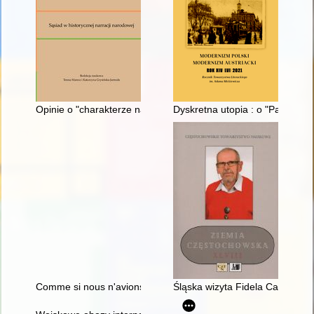
Opinie o "charakterze narodowym" w XVI-XVIII wieku, czyli W 
Dyskretna utopia : o "Pannach z
Comme si nous n'avions jamais existé : extermination des Juifs
Śląska wizyta Fidela Castro w 