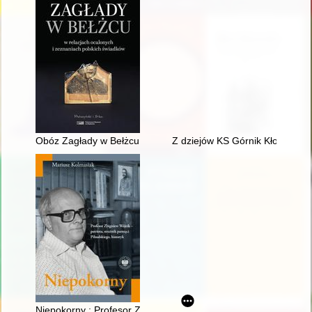
Obóz Zagłady w Bełżcu : w relacjach ocalonych i zeznaniach p
Z dziejów KS Górnik Kłodawa
Niepokorny : Profesor Zbigniew Wójcik - patriota, strażnik pami