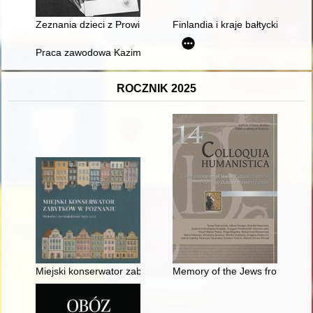
Zeznania dzieci z Prowincji Górnośląskiej osadzonych w niem
Finlandia i kraje bałtyckie w po
Praca zawodowa Kazimierza Mayznera w Płocku w latach 191
ROCZNIK 2025
Miejski konserwator zabytków w Poznaniu : historia i teraźnie
Memory of the Jews from Pome