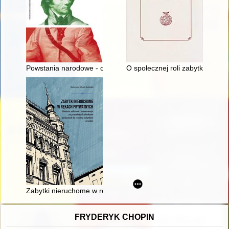
Powstania narodowe - czy można było się nie bić?
O społecznej roli zabytków prz
Zabytki nieruchome w rękach prywatnych : historia, ochrona i
FRYDERYK CHOPIN