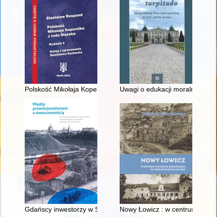
Polskość Mikołaja Kopernika z rodu Ślązaka
Uwagi o edukacji moralnej synó
Gdańscy inwestorzy w Sopocie : prestiż finansowy i towarzyski
Nowy Łowicz : w centrum polig