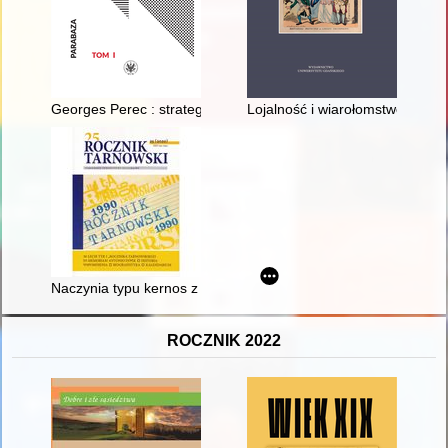
Georges Perec : strategia cichego oporu
Lojalność i wiarołomstwo jako o
Naczynia typu kernos z cmentarzyska kultury łużyckiej w Dębini
ROCZNIK 2022