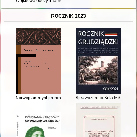
Wojskowe obozy internowania jako szczególna forma represji
ROCZNIK 2023
Norwegian royal patronage over Orkney : literary motif and aspec
Sprawozdanie Koła Miłośników 