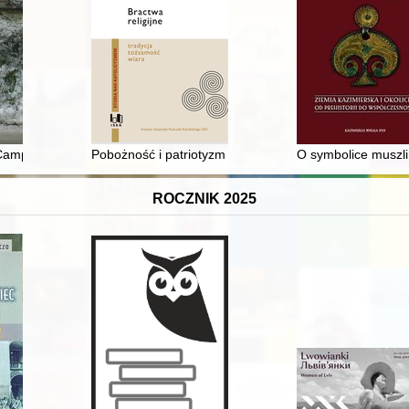
icznie (2016-2021)
ampsite at Krucza Skała Rockshelter
Pobożność i patriotyzm : historia i współczesność Archik
O symbolice muszli
ROCZNIK 2025