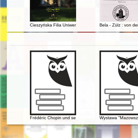
Cieszyńska Filia Uniwersytetu Śląskiego - kontynuatork
Bela - Zülz : von d
Frédéric Chopin und seine Zeit
Wystawa "Mazowsze 