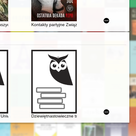
d kasztelanii do miasta granicznego księstwa opolskiego
eleventh and twelfth centuries based on research on the Słuszków I and
zyckich a idea narodowego muzeum historii naturalnej
Kontakty partyjne Związku Komunistów Jugosławii z PZP
ch jako sposób budowania ekspozycji
in i kobiety
a Uniwersytetu Warszawskiego. Ars et educatio
Dziewiętnastowieczne transkrypcje utworów Fryderyka 