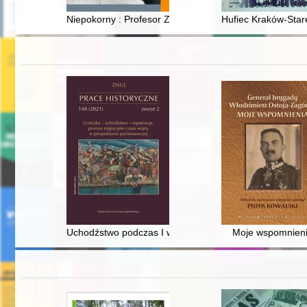
Niepokorny : Profesor Zbigniew Wójcik - patriota, strażn
Hufiec Kraków-Star
Uchodźstwo podczas I wojny światowej w malarstwie i gr
Moje wspomnien