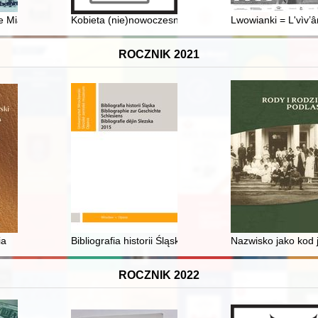
ik pamięci Piłsudskiego, historyk
e Miasto w latach 1957-1972
Kobieta (nie)nowoczesna : wizerunek kobiety lat 60. 
Lwowianki = L'vìv’
ROCZNIK 2021
afice - "casus" zachodnich prowincji Rosji
ia
Bibliografia historii Śląska = Bibliographie zur Geschich
Nazwisko jako kod 
ROCZNIK 2022