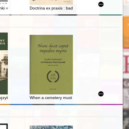
propagowany na łamach miesięcznika "Ty i Ja" = Non(modern) woman : t
ânki = Women of Lviv
Doctrina ex praxis : badania recepcji wzorów graficzn
te Schlesiens = Bibliografie dějin Slezska : 2013
językowo-kulturowy mieszkańców ziemi łomżyńskiej i mazowiecko-podla
When a cemetery must become forgotten : funerary rit