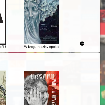
eru Usmiechu w Mysłowicach : podręcznik z ćwiczeniami
ofii Solarzów : 100 lat uniwersytetów ludowych
W kręgu rodziny epok dawnych : śmierć