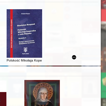
j
iż finansowy i towarzyski lokalnego mieszczaństwa w 2. poł. XIX w
Polskość Mikołaja Kopernika z rodu Ślązaka