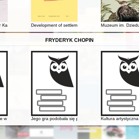
a tradycji w służbie współczesności
er Kastellanei zur Grenzdtadt des Herzogtums Oppeln = Bela - Biała : o
Development of settlement in the Kalisz region in the 
Muzeum im. Dziedus
FRYDERYK CHOPIN
w czasach Chopina" - połączenie środków tradycyjnych i nowoczesny
Jego gra podobała się przede wszystkim damom... Chop
Kultura artystyczn