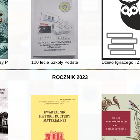
iotwórczy
sy Polskiej. T. 25, z. 4 (2022)
100 lecie Szkoły Podstawowej nr 3 im. Kawalerów Ord
Dzieło Ignacego i Z
ROCZNIK 2023