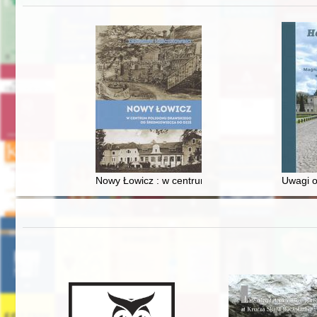
Nowy Łowicz : w centrum poligonu drawskiego od
Uwagi o