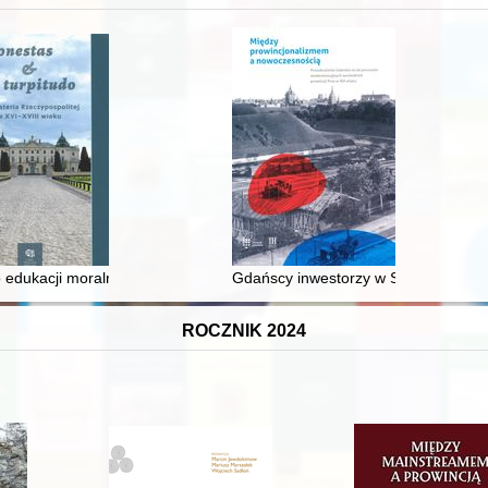
 średniowiecza do dziś
 edukacji moralnej synów szlacheckich w XVI-wiecznej Rzeczypospolite
Gdańscy inwestorzy w Sopocie : prest
ROCZNIK 2024