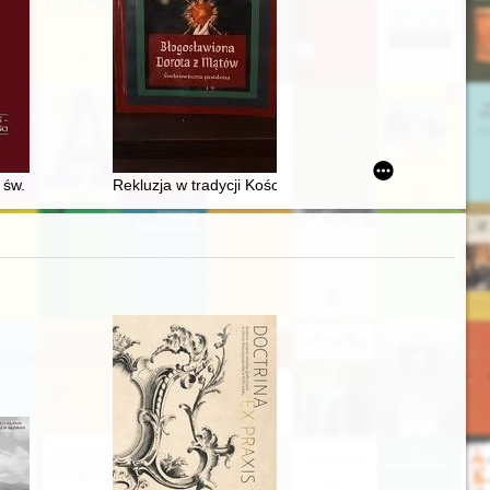
onfraterni Literackiej
 św. Jakuba
Rekluzja w tradycji Kościoła do końca XV w. : próba apl