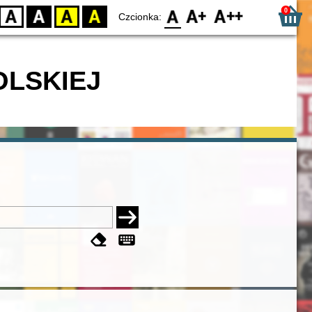
0
D
BW
YB
BY
F0
F1
F2
Czcionka:
OLSKIEJ