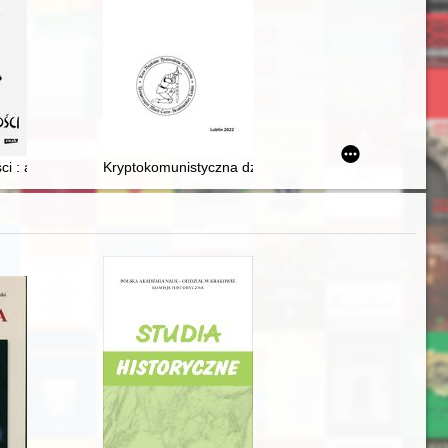
. 3028 II
i : autobiografia
Kryptokomunistyczna działalność Leona Chajna w Str