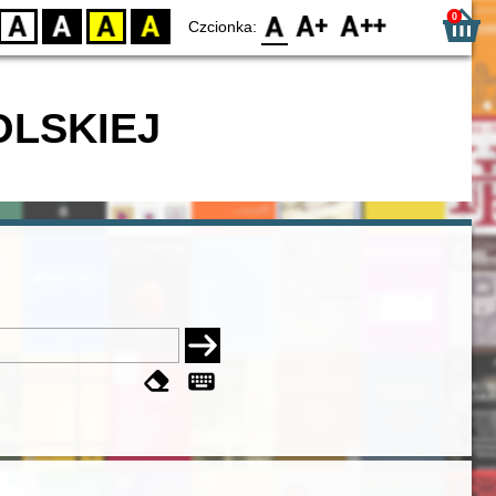
0
D
BW
YB
BY
F0
F1
F2
Czcionka:
OLSKIEJ