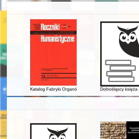
Katalog Fabryki Organów St. Krukowski i Syn w Piotrko
Dolnośląscy księża 