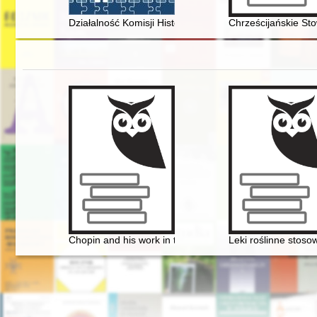
Działalność Komisji Historii Matematyki przy Zarządzi
Chrześcijańskie St
Chopin and his work in the context of culture. Vol 1
Leki roślinne stos