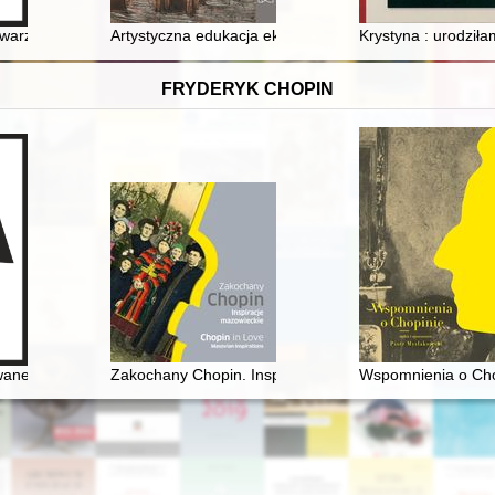
e Głównym Polskiego Towarzystwa Matematycznego w latach 1977-2000 = 
owarzyszenie Społeczne w rzeczywistości politycznej PRL w latach 195
Artystyczna edukacja ekspresjonisty : cykl graficzny "
Krystyna : urodził
FRYDERYK CHOPIN
owane w leczeniu Fryderyka Chopina
Zakochany Chopin. Inspiracje mazowieckie. Chopin in l
Wspomnienia o Cho