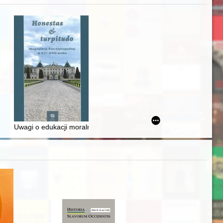
zczaństwa w 2. poł. XIX w
awskiego od średniowiecza do dziś
Uwagi o edukacji moralnej synów szlacheckich w XVI-wiecznej Rze