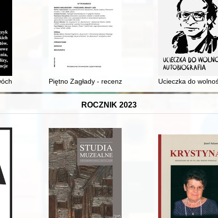
ch polskich modlitw codziennych z rękopisu Biblioteki Narodowej sygn
Piętno Zagłady - recenzja]
Ucieczka do wolnośc
ROCZNIK 2023