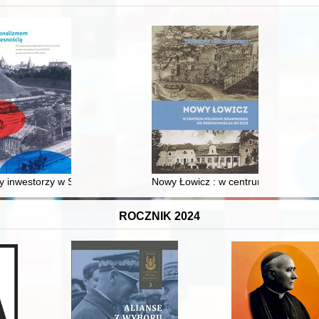
 inwestorzy w Sopocie : prestiż finansowy i towarzyski lokalnego mies
Nowy Łowicz : w centrum poligonu dr
ROCZNIK 2024