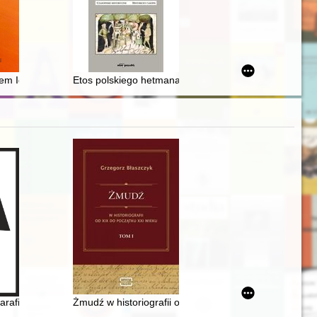
ego Wojska Polskiego ze Sztabem Powstańczo-Partyzanckim i przygoto
pem Ignacym Świrskim w świetle akt Wydziału do Spraw Wyznań z zas
Etos polskiego hetmana na kartach rodzimych traktatów
rafii unickich na nadbużańskim Podlasiu
Żmudź w historiografii od XIX do początku XXI wieku. T