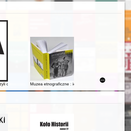
Zdroju jako źródło informacji o działalności zakładu organmistrzowski
entacja wybranych materiałów z Archiwum Instytutu Pamięci Narodowej
 zlokalizowanego na parcelach przy ulicy Rzeźnickiej 55-56 i Wilczej
zyli co wiemy o judaikach ze zbiorów Muzeum Etnograficznego w Warsz
Muzea etnograficzne : ich zadania i działalność w świ