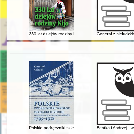
330 lat dziejów rodziny Kijo
Generał z nieludzki
Polskie podręczniki szkolne do nauki historii : dzieje 
Beatka i Andrzej : 