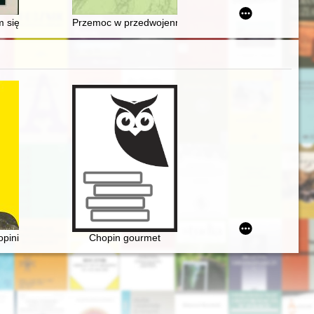
Activity of the Committee of History of Mathematics at the Main Board
7-1974
Gryfia" Stefana Szmaja (1893-1970) i okoliczności jego powstania
am się po to, aby innym pomagać
Przemoc w przedwojennym Wojsku Polskim
ove. Masovian inspiration
pinie. Cz. 1
Chopin gourmet