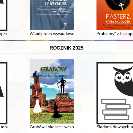
ej ziemi : materiały dydaktyczne
Współpraca wywiadowcza oddziału II Sztabu Generaln
Problemy" z bisku
ROCZNIK 2025
edycji w czasach zaborów 1795-1918
w tańcu razem
Grabów i okolice : wczoraj, dziś, jutro
Śladami dawnych pa