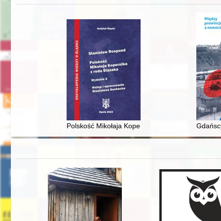
Polskość Mikołaja Kopernika z rodu Ślązaka
Gdańscy