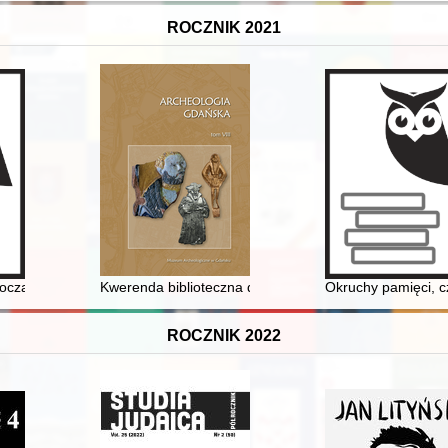
ROCZNIK 2021
wie Trybunalskim" z archiwum parafii pw. Wniebowzięcia NMP w Krynicy-
oczami bezpieki : rozpracowanie agenturalne ks. Piotra Mrówki : prez
Kwerenda biblioteczna dla stanowiska archeologicznego
Okruchy pamięci, c
ROCZNIK 2022