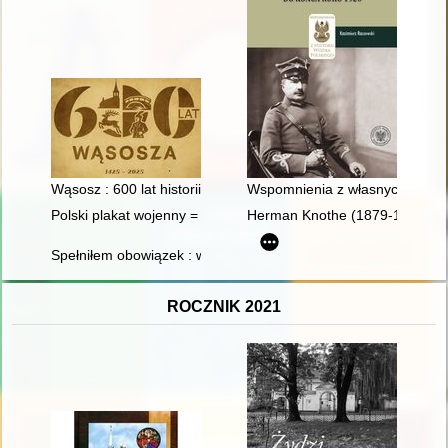
Wąsosz : 600 lat historii
Wspomnienia z własnych przeż
Polski plakat wojenny = Polish world war II posters
Herman Knothe (1879-1961) : tw
Spełniłem obowiązek : wspomnienia Stanisława Przelaskowski
ROCZNIK 2021