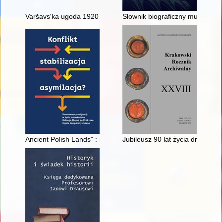
Varšavs'ka ugoda 1920 roku Ukraïni ì Pol'ŝì : ìstorìâ pìdpisann
Słownik biograficzny muzyków k
Ancient Polish Lands" : narratives of "Polskość" in the Siles
Jubileusz 90 lat życia dr Janiny