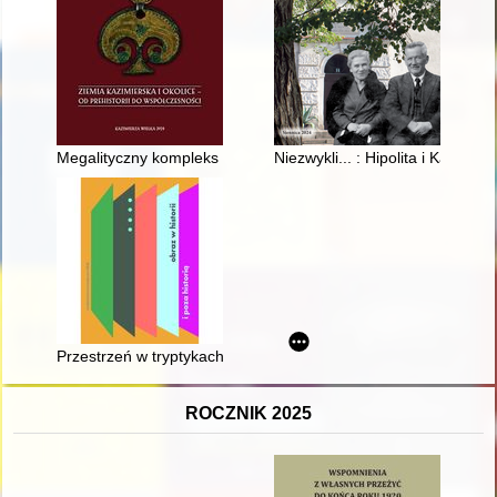
Megalityczny kompleks grobowy z okresu neolitu w Słonowicac
Niezwykli... : Hipolita i Kazimie
Przestrzeń w tryptykach - w stronę religijnej sztuki Jacka Mal
ROCZNIK 2025