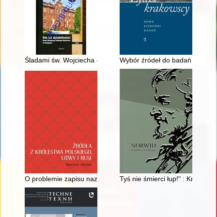
Śladami św. Wojciecha - Adalberta i jeszcze dalej
Wybór źródeł do badań gospoda
O problemie zapisu nazw osobowych w tłumaczeniach na język p
Tyś nie śmierci łup!" : Krasiński