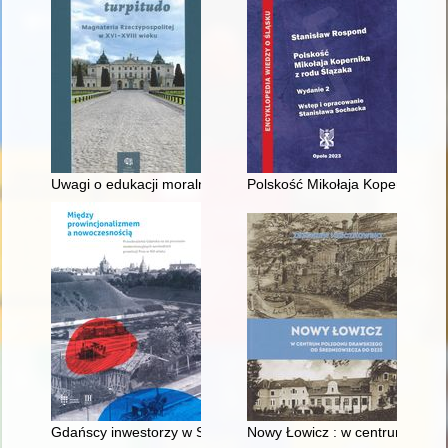
Uwagi o edukacji moralnej synów szlacheckich w XVI-wiecznej 
Polskość Mikołaja Kopernika z 
Gdańscy inwestorzy w Sopocie : prestiż finansowy i towarzyski
Nowy Łowicz : w centrum polig