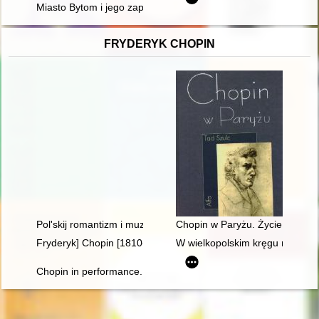
Miasto Bytom i jego zaplecza terytorialne w latach 1287-1989
FRYDERYK CHOPIN
Pol'skij romantizm i muzykal'naja kul'tura L'vova vtoroj polovin
Chopin w Paryżu. Życie i epoka
Fryderyk] Chopin [1810-1849]. Życie i droga twórcza
W wielkopolskim kręgu rodziny
Chopin in performance. History, theory, practice