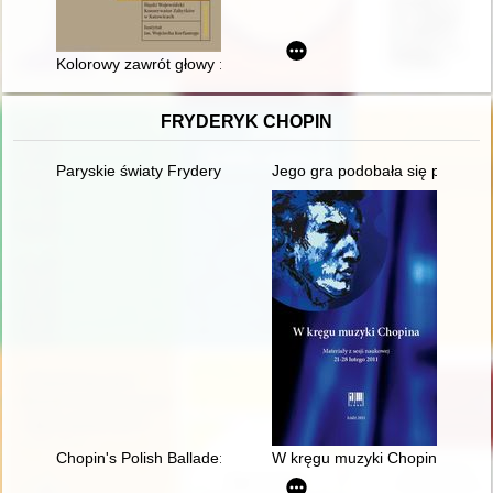
Kolorowy zawrót głowy : okładziny ceramiczne ścian sieni i k
FRYDERYK CHOPIN
Paryskie światy Fryderyka Chopina [1810-1849]
Jego gra podobała się przede w
Chopin's Polish Ballade: Op. 38 as Narrative of National Mart
W kręgu muzyki Chopina. Materi