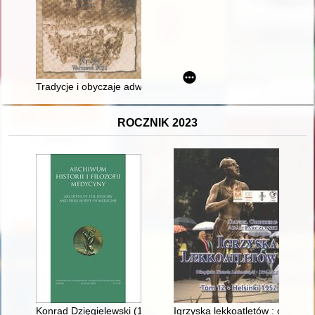
Tradycje i obyczaje adwentowe na Podlasiu
ROCZNIK 2023
Konrad Dzięgielewski (1903-1977) : zasłużony współtwórca oku
Igrzyska lekkoatletów : olimpijsk