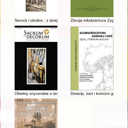
Serock i okolice : z dziejów dawnych i najnowszych
Zbroja młodzieńcza Zygmunta A
Obiekty snycerskie o tematyce religijnej zrealizowane w kręgu
Dowcip, żart i komizm językowy