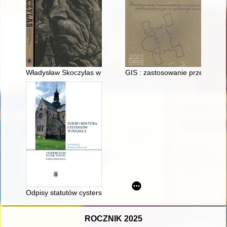
Władysław Skoczylas w zbiorach Muzeum Akademii Sztuk Piękny
GIS : zastosowanie przez Państ
Odpisy statutów cysterskiej kapituły generalnej z XIII i XIV wi
ROCZNIK 2025