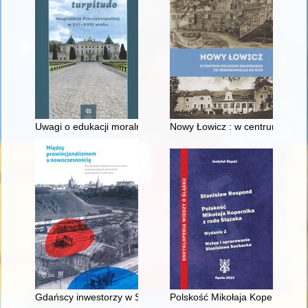
Uwagi o edukacji moralnej synów szlacheckich w XVI-wiecznej 
Nowy Łowicz : w centrum polig
Gdańscy inwestorzy w Sopocie : prestiż finansowy i towarzyski
Polskość Mikołaja Kopernika z 