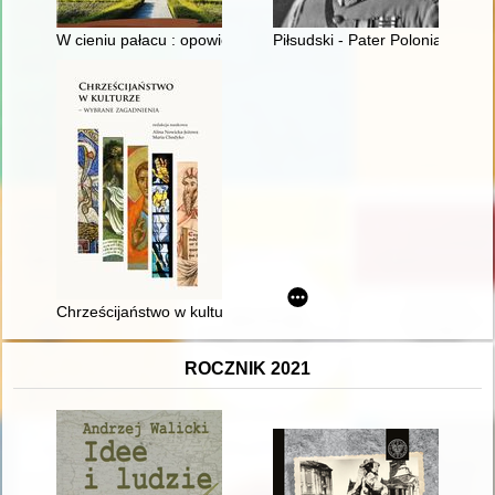
W cieniu pałacu : opowieść o Ludwiku Wodzickim z Tyczyna
Piłsudski - Pater Polonia Restit
Chrześcijaństwo w kulturze : wybrane zagadnienia
ROCZNIK 2021