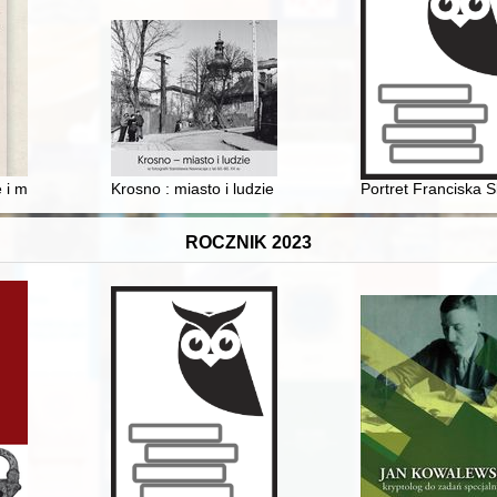
zemieślnicza uczestników emigracji polistopadowej we Francji w latac
ne i mechanizmy ustrojowe w projektach konstytucji państwa polskiego 
Krosno : miasto i ludzie w fotografii Stanisława Nawraca
Portret Franciska S
ROCZNIK 2023