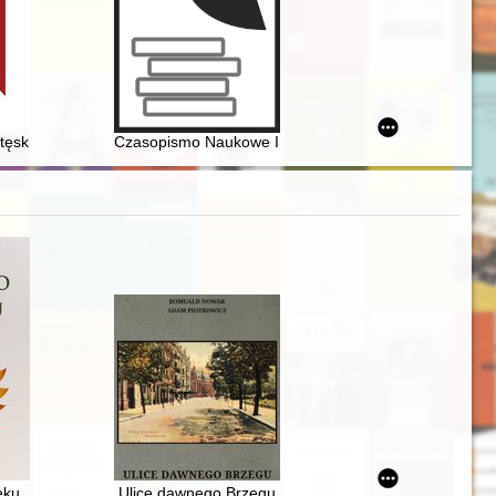
tęsknota za imperium : kilka refleksji
Czasopismo Naukowe Instytutu Studiów Kobiecych. 202
tach trzydziestych XX w
eku
Ulice dawnego Brzegu