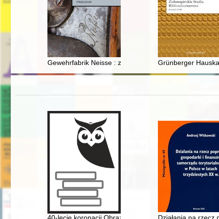
Gewehrfabrik Neisse : znakowanie broni strzeleckiej
Grünberger Hauskal
40-lecie koronacji Obrazu Matki Bożej Płonkowskiej w P
Działania na rzecz 