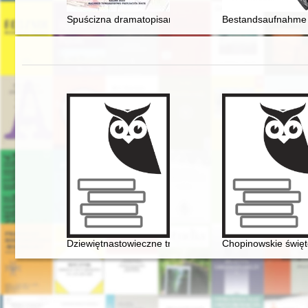
Spuścizna dramatopisarza Jerzego Szaniawskiego (188
Bestandsaufnahme j
Dziewiętnastowieczne transkrypcje utworów Fryderyka C
Chopinowskie świę