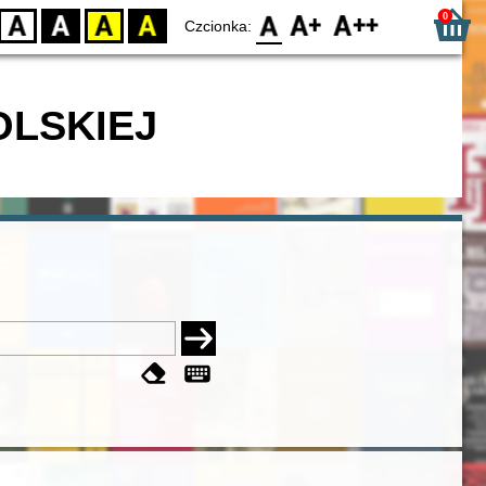
0
D
BW
YB
BY
F0
F1
F2
Czcionka:
OLSKIEJ