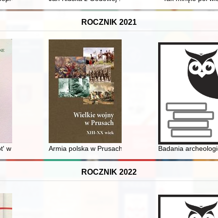
ROCZNIK 2021
t' w języku angielskim - 100 lat historii
Armia polska w Prusach w latach 1830-1833
Badania archeolog
ROCZNIK 2022