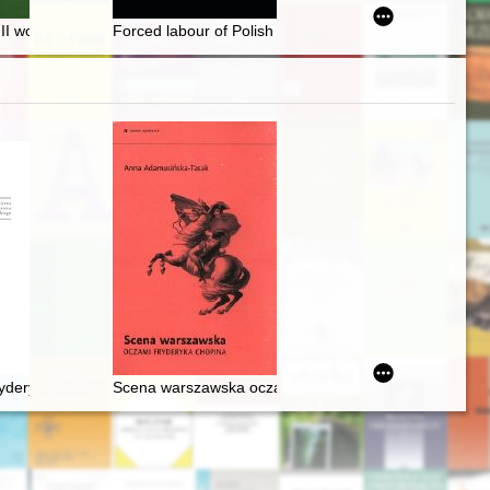
inpolen : ausgewählte Fragen
ci Literackich". Cz. 1
II wojnie światowej : "East Europe and Soviet Russia"
Forced labour of Polish and Soviet children under naz
deryka Chopina. T. 3 cz. 1,
Scena warszawska oczami Fryderyka Chopina