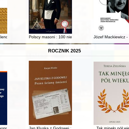
ender” w monograficznym ujęciu Agnieszki Dylewskiej
Polscy masoni : 100 niezwykłych postaci
Józef Mackiewicz - 
ROCZNIK 2025
łonce Kościelnej
poprawy gospodarki i finansów samorządu terytorialnego w Polsce w la
Jan Kluska z Godowej : przez ścianę śmierci
Tak minęło pół wi