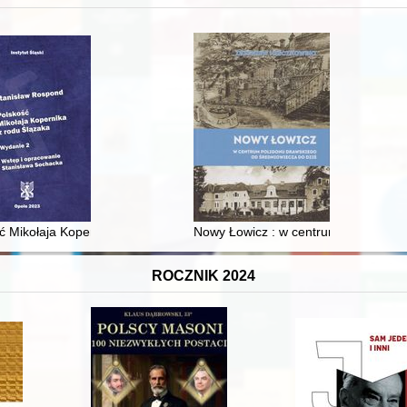
XVI-wiecznej Rzeczypospolitej
ć Mikołaja Kopernika z rodu Ślązaka
Nowy Łowicz : w centrum poligonu dr
ROCZNIK 2024