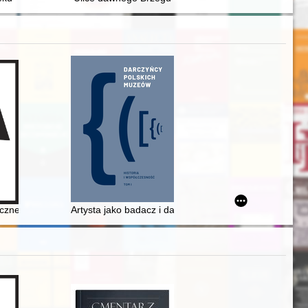
iczne
Artysta jako badacz i darczyńca muzeum