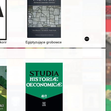
h 1831-1834
w latach 1917-1921
ja z lat 60.-80. XX w
koriny : k 550-letiû so dnâ roždeniâ knigoizdatelâ : (1470-2020) = Pr
Egiptyzujące grobowce na polskich cmentarzach : re