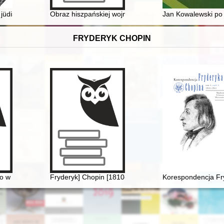
6-1970) w Zduńskiej Woli
üdischer Friedhöfe und ihrer Relikte zwischen Oberschlesien und Kle
Obraz hiszpańskiej wojny domowej na łamach "Wiadomoś
Jan Kowalewski po 
FRYDERYK CHOPIN
hopina. Aspekty historyczne, teoretyczne i estetyczne
to w Dusznikach
Fryderyk] Chopin [1810-1849]
Korespondencja Fry