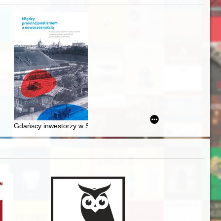
awskiego od średniowiecza do dziś
Gdańscy inwestorzy w Sopocie : prestiż finansowy i towarzyski lo