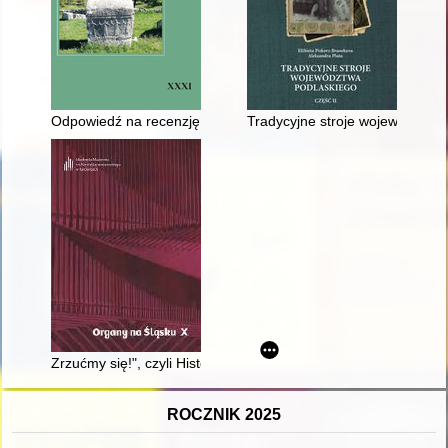
Odpowiedź na recenzję Błażeja Szeflińskiego, dotyczącą książk
Tradycyjne stroje województwa 
Zrzućmy się!", czyli Historia organów koncertowych Zespołu 
ROCZNIK 2025