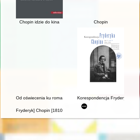
Chopin idzie do kina
Chopin
Od oświecenia ku romantyzmowi i dalej... Autorzy, dzieła, czytel
Korespondencja Fryderyka Chopi
Fryderyk] Chopin [1810-1849]