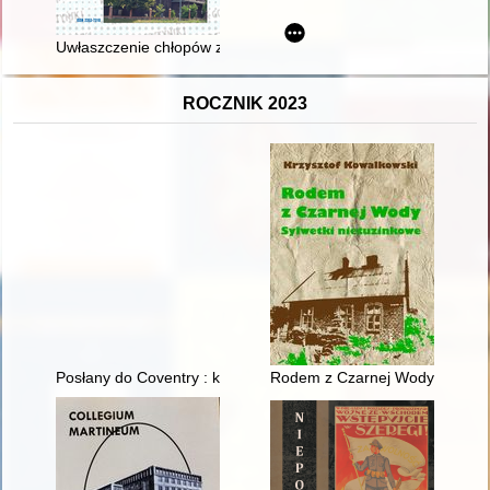
Uwłaszczenie chłopów z miejscowości Strzelce Wielkie i Lipie
ROCZNIK 2023
Posłany do Coventry : ksiądz prałat Celestyn Sowiński (1914-
Rodem z Czarnej Wody : sylwet