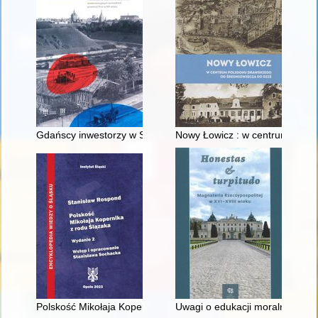
Gdańscy inwestorzy w Sopocie : prestiż finansowy i towarzyski
Nowy Łowicz : w centrum polig
Polskość Mikołaja Kopernika z rodu Ślązaka
Uwagi o edukacji moralnej synó