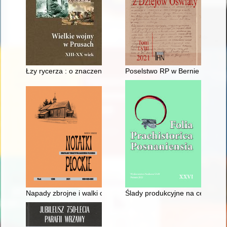
Łzy rycerza : o znaczeniu płaczu w tekście Jana Długosza na t
Poselstwo RP w Bernie i jego wp
Napady zbrojne i walki o Łęczycę oraz zniszczenia wojenne m
Ślady produkcyjne na cegłach pr