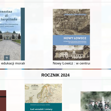
 i towarzyski lokalnego mieszczaństwa w 2. poł. XIX w
 edukacji moralnej synów szlacheckich w XVI-wiecznej Rzeczypospolite
Nowy Łowicz : w centrum poligonu dr
ROCZNIK 2024