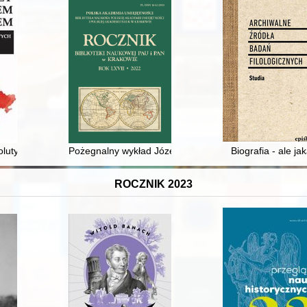
lutyzmem a komunizmem : meandry ustrojów państwowych (od XVI w. 
Pożegnalny wykład Józefa Juliana Sękowskiego, Uniwe
Biografia - ale ja
ROCZNIK 2023