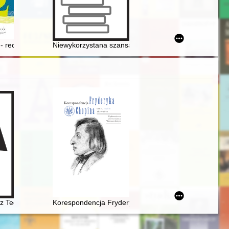
939
- recenzja]
Niewykorzystana szansa? : kilka uwag o kulturze literack
ły z sympozjum
e Centre di Studia a Roma dell' Accademia Polacca delle Scienze il 6 gi
z Teofil Kwiatkowski (1809-1891). Malarstwo i rysunek ze zbiorów Muze
Korespondencja Fryderyka Chopina. T. 3 cz. 1,