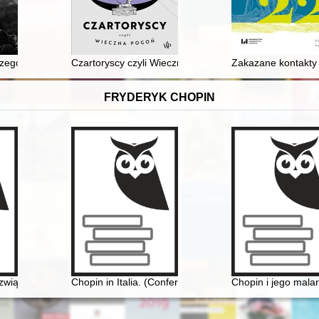
ego Turowicza : wiara, idee i racje w świetle publicystyki z lat 1932-1
Czartoryscy czyli Wieczna pogoń
Zakazane kontakty 
FRYDERYK CHOPIN
wiązki historyczne i kulturowe - przeszłość i dzień dzisiejszy. Materia
Chopin in Italia. (Conferenze tenute nella Bibliotheca 
Chopin i jego malar