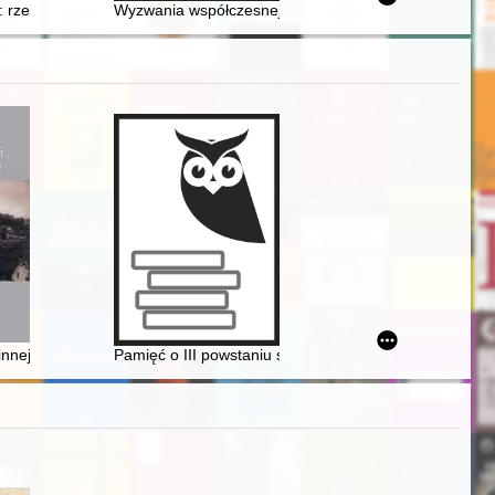
: rzecz o Stanisławie Żenczykowskim - szczycieńskim inspektorze szk
Wyzwania współczesnej biografistyki historycznej w ko
nnej Wielowsi. 1,
Pamięć o III powstaniu śląskim w symbolach i wspomn