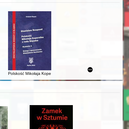
j
awskiego od średniowiecza do dziś
Polskość Mikołaja Kopernika z rodu Ślązaka