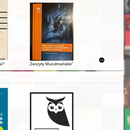
do końca I wojny światowej)
rsytet w Sankt Petersburgu, 1847
ka?
Zeszyty Muzułmańskie" jako próba reaktywacji czasop