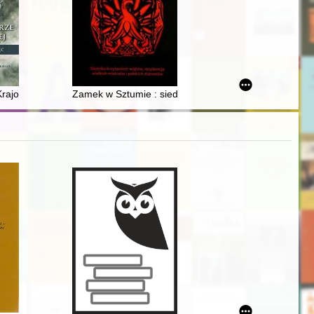
z ostatnich Sewerów
ry Zachodnie/Burgenland 1918-1921
Krajowej
Zamek w Sztumie : siedziba krzyżackich wójtów, rezyde