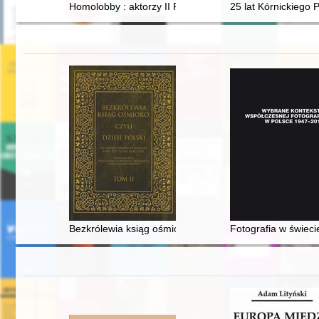
Homolobby : aktorzy II RP
25 lat Kórnickiego
Bezkrólewia ksiąg ośmioro, czyli Dzieje Polski od zgo
Fotografia w świeci