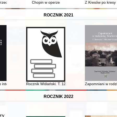
 Przedsiębiorstwa Autobusowego "Kombus" : 2000-2025
Chopin w operze
Z Kresów po kresy 
ROCZNIK 2021
nu Zygmunta Augusta roku 1572 aż do roku 1576. T. 2
e intermediów
Rocznik Wiślański. T. 12/13 (2021)
Zapomniani w rodzi
ROCZNIK 2022