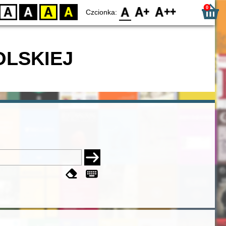
0
D
BW
YB
BY
F0
F1
F2
Czcionka:
OLSKIEJ