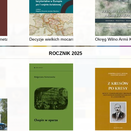
pamięci na wybranych przykładach
netach Julii Mamei : kilka uwag o kreowaniu pamięci historycznej prze
Decyzje wielkich mocarstw w sprawie konfliktu o Węg
Okręg Wilno Armii 
ROCZNIK 2025