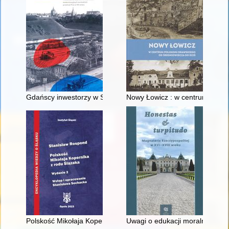
Gdańscy inwestorzy w Sopocie : prestiż finansowy i towarzyski
Nowy Łowicz : w centrum polig
Polskość Mikołaja Kopernika z rodu Ślązaka
Uwagi o edukacji moralnej synó