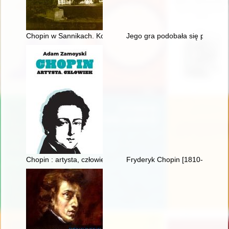
Chopin w Sannikach. Konteksty historyczno-kulturowe
Jego gra podobała się przede w
Chopin : artysta, człowiek
Fryderyk Chopin [1810-1949]