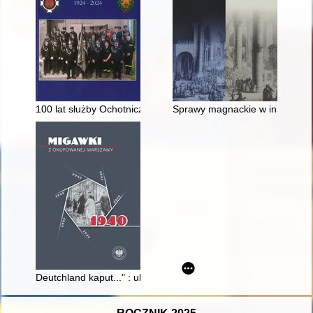
100 lat służby Ochotniczej Straży Pożarnej w Toporowicach
Sprawy magnackie w instrukcjac
Deutchland kaput..." : uliczna guerilla młodych warszawiaków