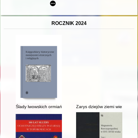
ROCZNIK 2024
Ślady lwowskich ormiańskich księgozbiorów w zasobach Lwowsk
Zarys dziejów ziemi wieleńskiej