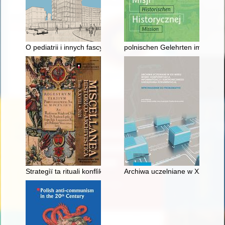
O pediatrii i innych fascynacjach
polnischen Gelehrten im Dienst
Strategìï ta rituali konflìktu - recenzja]
Archiwa uczelniane w XXI wieku