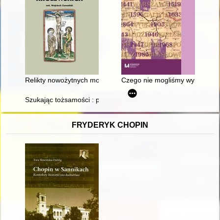
Relikty nowożytnych modlitewników z badań archeologicznych 
Czego nie mogliśmy wykrzyczeć 
Szukając tożsamości : polska kultura w cieniu rozbiorów i okupa
FRYDERYK CHOPIN