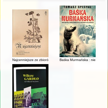
Najcenniejsze ze zbiorów Głównej Biblioteki Lekarskiej
Baśka Murmańska : niezwykła n