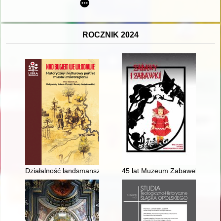
ROCZNIK 2024
Działalność landsmanszaftów włodawskich w diasporze : samo
45 lat Muzeum Zabawek i Zab