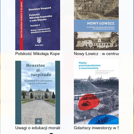
Polskość Mikołaja Kopernika z rodu Ślązaka
Nowy Łowicz : w centrum polig
Uwagi o edukacji moralnej synów szlacheckich w XVI-wiecznej 
Gdańscy inwestorzy w Sopocie :