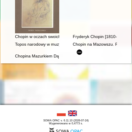
Chopin w oczach swoich uczniów
Fryderyk Chopin [1810-1949] w
Topos narodowy w muzyce polskiej pierwszej połowy XIX wieku
Chopin na Mazowszu. Przewodni
Chopina Mazurkiem Dąbrowskiego urzeczenie
SOWA OPAC v. 6.11.10 (2026-07-24)
Wygenerowano w 0,4773 s.