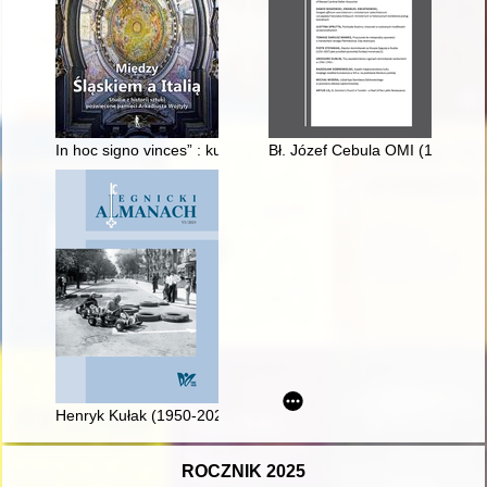
In hoc signo vinces” : kult Matki Boskiej Różańcowej (Zwycięs
Bł. Józef Cebula OMI (1902-194
Henryk Kułak (1950-2024) - artysta i społecznik
ROCZNIK 2025