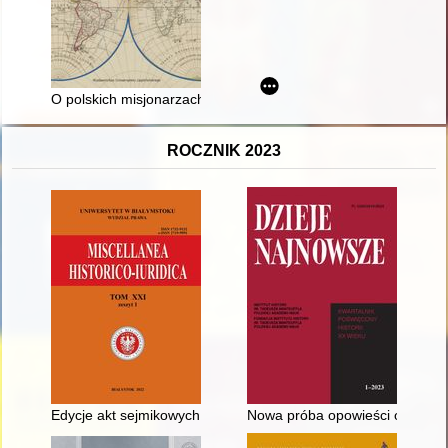
O polskich misjonarzach w Chinach na podstawie archiwum pol
ROCZNIK 2023
Edycje akt sejmikowych z terenu prowincji wielkopolskiej
Nowa próba opowieści o polskie