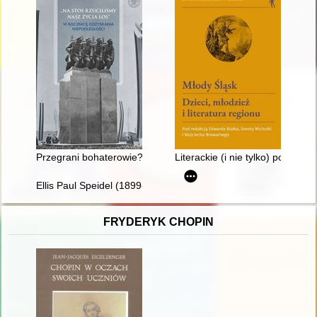
Przegrani bohaterowie? : problem opieki nad inwalidami wojen
Literackie (i nie tylko) podróże
Ellis Paul Speidel (1899-1980) : zapomniany łódzki lekarz
FRYDERYK CHOPIN