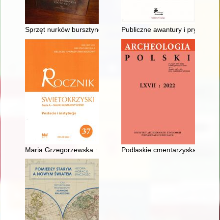
Sprzęt nurków bursztynowych XIX wieku
Publiczne awantury i prywatne 
Maria Grzegorzewska : autorytet naukowy i moralny = Maria Grz
Podlaskie cmentarzyska z grob