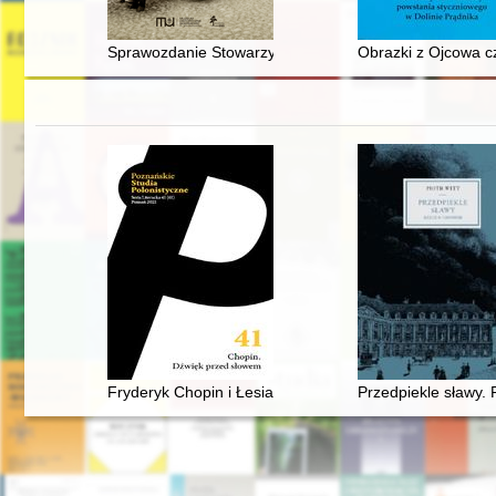
Sprawozdanie Stowarzyszenia Ochotniczego Strażackie
Obrazki z Ojcowa c
Fryderyk Chopin i Łesia Ukrainka : per me
Przedpiekle sławy.