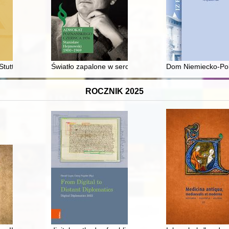
tutthof : opisy polskie i kaszubskie
Światło zapalone w sercu" : rodzina, dzieciństwo i w
Dom Niemiecko-Polsk
ROCZNIK 2025