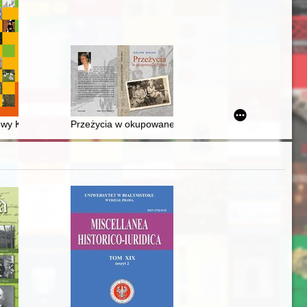
 statki latarniowe zbudowane w Kaiserliche Werft Danzig
Gazety Krakowskiej" od września 1980 do grudnia 1981 roku
owy Kongres Nauk Historycznych Poznań 2020/2022
Przeżycia w okupowanej Polsce