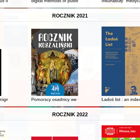
s III z ziemi ciechanowskiej w archiwaliach : ciechanowskie grodzkie wi
digital methods of publishing 15th century papal sourc
Inkunabuły "medycz
ROCZNIK 2021
czyli Nieznane potomstwo Józefa, brata Tadeusza
nigmy!
Pomorscy osadnicy we wspomnieniach : Henryk Kalski
Ładoś list : an in
ROCZNIK 2022