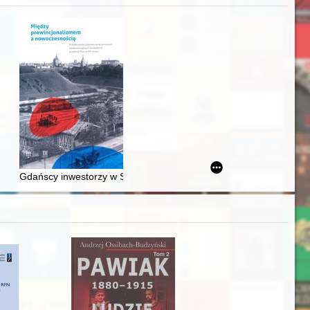
Ślązaka
Gdańscy inwestorzy w Sopocie : prestiż finansowy i towarzyski lo