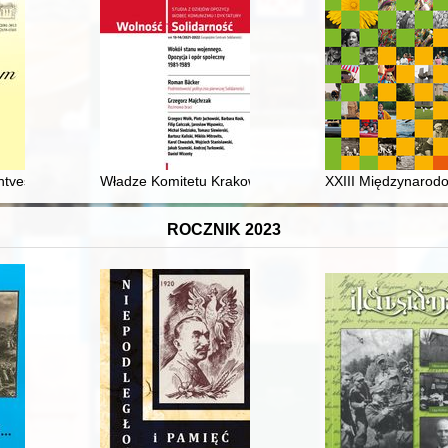
tności
ightvessels built in Kaiserliche Werft Danzig = Bezpieczeństwo żeglugi:
Władze Komitetu Krakowskiego PZPR wobec redakcji "
XXIII Międzynarod
ROCZNIK 2023