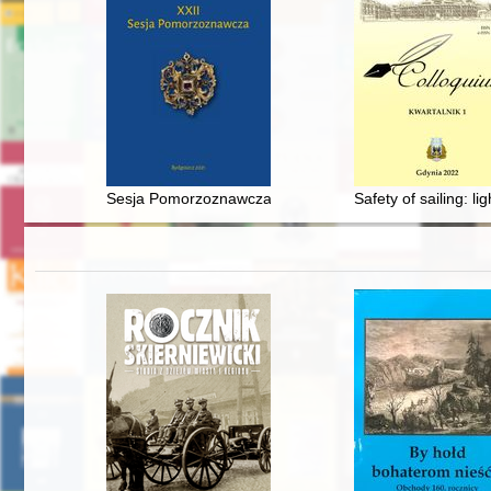
Sesja Pomorzoznawcza : od epoki kamienia do nowoży
Safety of sailing: l