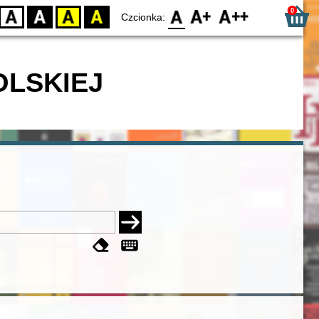
0
D
BW
YB
BY
F0
F1
F2
Czcionka:
OLSKIEJ