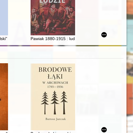
czesna młodość Stanisława Hejmowskiego
i" : koncepcja polityki historycznej RFN wobec II wojny światowej i ok
Pawiak 1880-1915 : ludzie. T. 2,