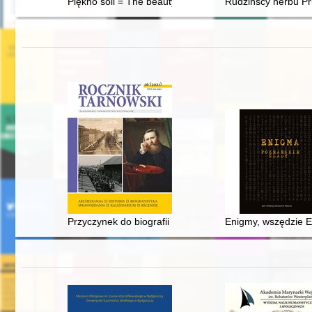
Piękno soli = The beauty of salt
Rudzińscy herbu Pru
Przyczynek do biografii Kościuszków Siechnowickich, 
Enigmy, wszędzie E