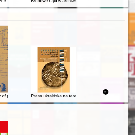
eczyste. T. 1
es
ne" w zbiorze inkunabułów Biblioteki PAU i PAN w Krakowie
Brodowe Łąki w archiwach 1793-1936
dex of people to whom the Polish Legation and Jewish organizations in 
Prasa ukraińska na terenie Chełmszczyzny i Podlasia w 