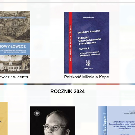
XVI-wiecznej Rzeczypospolitej
wicz : w centrum poligonu drawskiego od średniowiecza do dziś
Polskość Mikołaja Kopernika z rodu 
ROCZNIK 2024