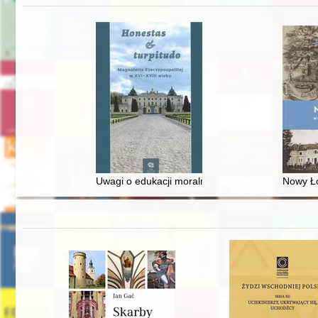
Uwagi o edukacji moralnej synów szlacheckich w 
Nowy Ło