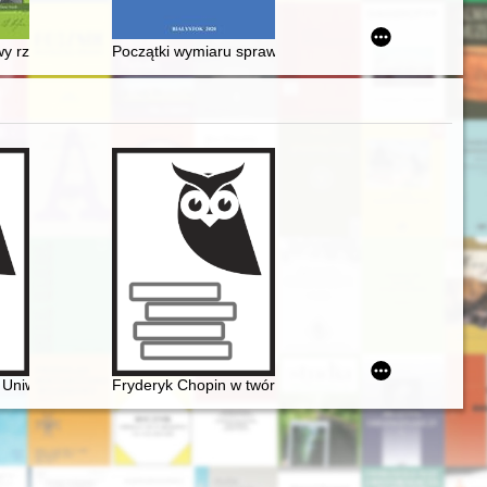
: "Próbki historyczne" Henryka Rzewuskiego i sprawa procesu z hrabi
zwy rzek w dorzeczu Białej Przemszy
Początki wymiaru sprawiedliwości na Białostocczyźnie 
eryka Chopina
a Uniwersytetu Warszawskiego. Ars et educatio
Fryderyk Chopin w twórczości Jarosława Iwaszkiewicza