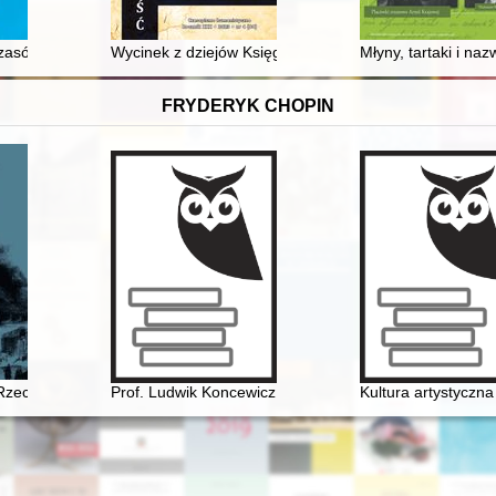
go za działalność w roku 1895
zasów postania styczniowego
Wycinek z dziejów Księgarni Luksemburskiej w Paryżu 
Młyny, tartaki i na
FRYDERYK CHOPIN
 Rzecz o Chopinie
Prof. Ludwik Koncewicz (1790-1857). Nauczyciel Fryd
Kultura artystyczn