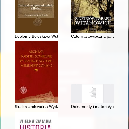
Dyplomy Bolesława Wstydliwego dla katedry krakowskiej : przyc
Czternastowieczna parafia witan
Służba archiwalna Wydziału II Biura Ewidencji Operacyjnej / B
Dokumenty i materiały do dziej