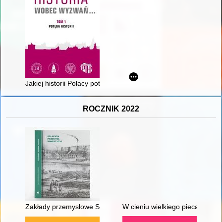
Jakiej historii Polacy potrzebują? : Kilka tez o tym, jak uchylić 
ROCZNIK 2022
Zakłady przemysłowe Schaffgotschów w zbiorach ikonograficz
W cieniu wielkiego pieca : 15 l