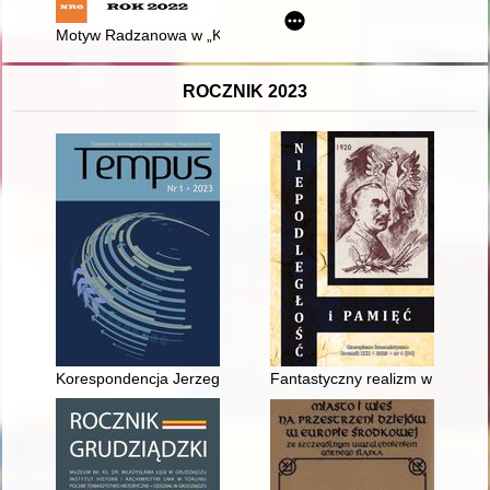
Motyw Radzanowa w „Krzyżakach” Henryka Sienkiewicza
ROCZNIK 2023
Korespondencja Jerzego Giedroycia z Zygmuntem Hauptem
Fantastyczny realizm w obraza