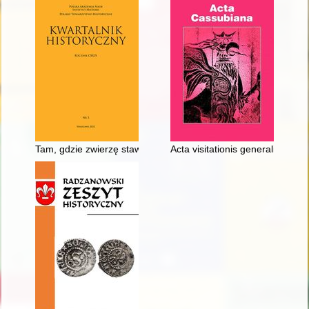
Tam, gdzie zwierzę stawało się mięsem : sposób traktowania zw
Acta visitationis generalis Ecc