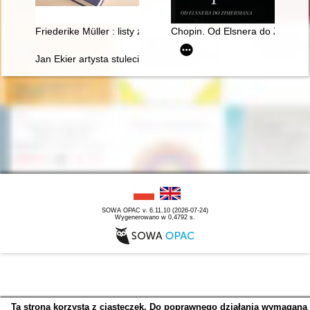
Friederike Müller : listy z Paryża 1839-1845 : nauczanie i oto
Chopin. Od Elsnera do Zimer
Jan Ekier artysta stulecia - w darze Chopinowi. Księga dedykow
SOWA OPAC v. 6.11.10 (2026-07-24)
Wygenerowano w 0,4792 s.
Ta strona korzysta z ciasteczek. Do poprawnego działania wymagana