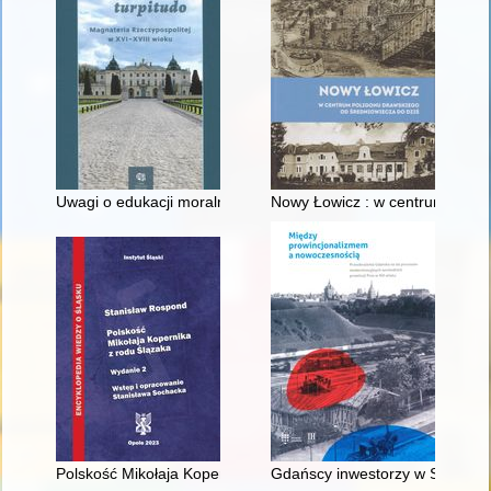
Uwagi o edukacji moralnej synów szlacheckich w XVI-wiecznej 
Nowy Łowicz : w centrum polig
Polskość Mikołaja Kopernika z rodu Ślązaka
Gdańscy inwestorzy w Sopocie :