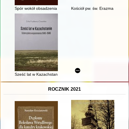
Spór wokół obsadzenia sołectwa sopockiego w latach 1795-1
Kościół pw. św. Erazma w Barwał
Sześć lat w Kazachstanie : syberyjskie wspomnienia 1940-194
ROCZNIK 2021