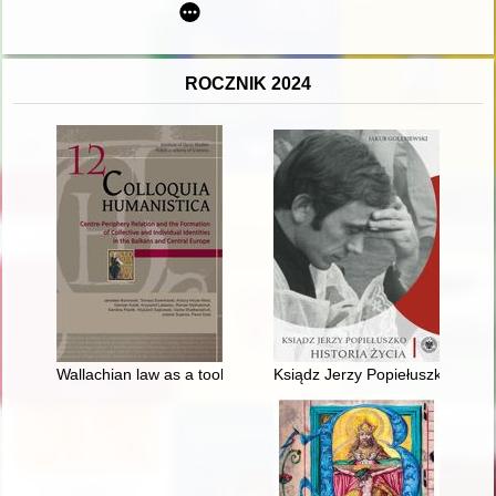
ROCZNIK 2024
Wallachian law as a tool for colonising peripheral areas : case
Ksiądz Jerzy Popiełuszko : histo