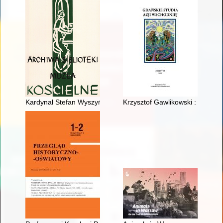
Kardynał Stefan Wyszyński współzałożyciel i protektor Papieski
Krzysztof Gawlikowski : (1940–