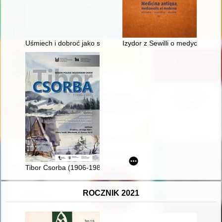
Uśmiech i dobroć jako sposób komunikacji w parafii pw. św. Mi
Izydor z Sewilli o medycynie ("E
Tibor Csorba (1906-1985) : widoki polskie węgierskim okiem
ROCZNIK 2021