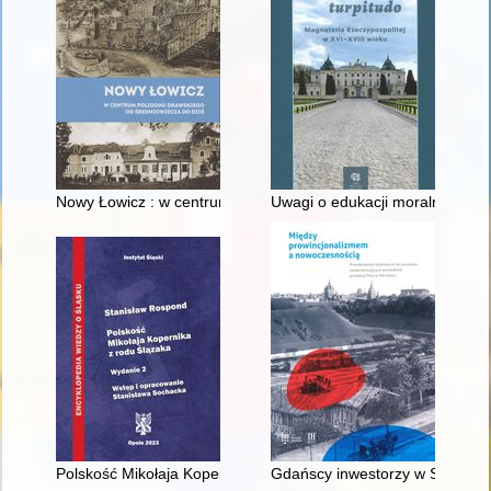
Nowy Łowicz : w centrum poligonu drawskiego od średniowiecz
Uwagi o edukacji moralnej synó
Polskość Mikołaja Kopernika z rodu Ślązaka
Gdańscy inwestorzy w Sopocie :