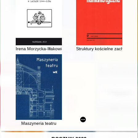
Irena Morzycka-Iłłakowicz, "Irena", "Barbara" (1906-1943) : n
Struktury kościelne zachodniej
Maszyneria teatru