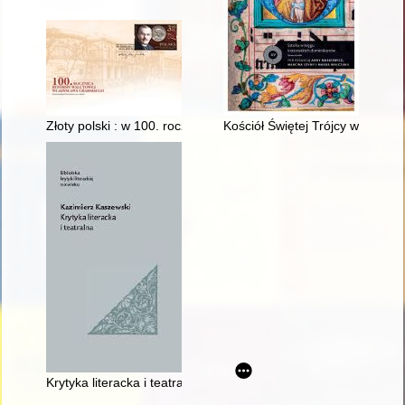
Złoty polski : w 100. rocznicę reformy walutowej Władysława 
Kościół Świętej Trójcy w Krakow
Krytyka literacka i teatralna