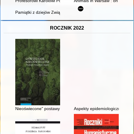
Profesorowi Karolowi Poznańskiemu w dziewięćdziesiątą roczni
Animals in Warsaw : on the trail
Pamiątki z dziejów Związku Nauczycielstwa Polskiego i szkol
ROCZNIK 2022
Nieoświecone" postawy w czasie ruchów hajdamackich i kolisz
Aspekty epidemiologiczne kampa