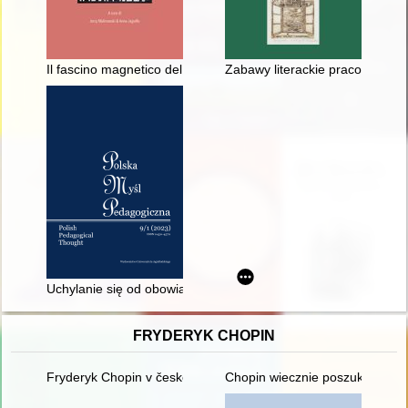
Il fascino magnetico del materiale : Tadeusz Koper, Maria Papa
Zabawy literackie pracowników B
Uchylanie się od obowiązku szkolnego przez społeczność pols
FRYDERYK CHOPIN
Fryderyk Chopin v české literatuóe
Chopin wiecznie poszukiwany. 