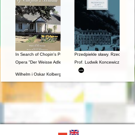
In Search of Chopin's Poland
Przedpiekle sławy. Rzecz o Cho
Opera "Der Weisse Adler" Raoula Madera jako przykład trans
Prof. Ludwik Koncewicz (1790-
Wilhelm i Oskar Kolbergowie - zarys życia i przyjaźni z Fryde