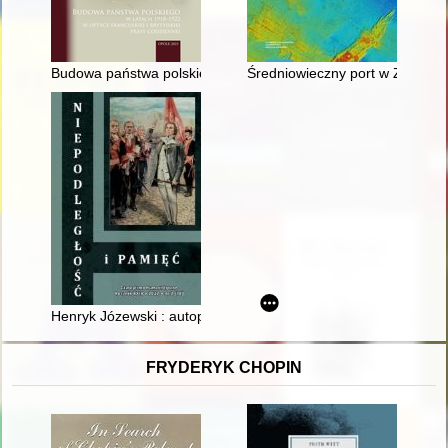
Budowa państwa polskiego w latach 1918-1922 w optyce francusk
Średniowieczny port w Zatoce P
Henryk Józewski : autoportret polityka i artysty
FRYDERYK CHOPIN