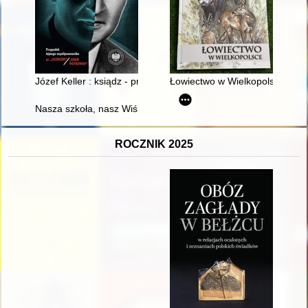
Józef Keller : ksiądz - profesor - donosiciel - apostata - mar
Łowiectwo w Wielkopolsce : 100
Nasza szkoła, nasz Wiśniew : publikacja jubileuszowa z okazji 
ROCZNIK 2025