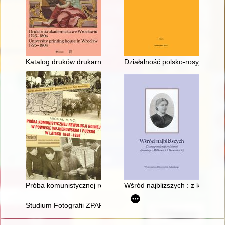
Katalog druków drukarni akademickiej we Wrocławiu (1726-1804)
Działalność polsko-rosyjskiej k
Próba komunistycznej rewolucji rolnej w powiecie wejherowski
Wśród najbliższych : z korespo
Studium Fotografii ZPAF : przyczynek do historii edukacji fotog