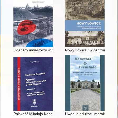
Gdańscy inwestorzy w Sopocie : prestiż finansowy i towarzyski
Nowy Łowicz : w centrum polig
Polskość Mikołaja Kopernika z rodu Ślązaka
Uwagi o edukacji moralnej synó