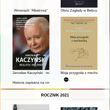
Almanach "Albatrosa"
Obóz Zagłady w Bełżcu : w rela
Jarosław Kaczyński : realista i wizjoner
Moja przygoda z mechaniką : z 
Historia zapisana na cmentarnych kamieniach : cmentarz ewa
ROCZNIK 2021