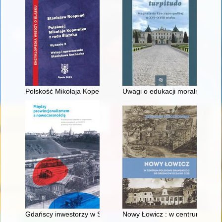
Polskość Mikołaja Kopernika z rodu Ślązaka
Uwagi o edukacji moralnej synó
Gdańscy inwestorzy w Sopocie : prestiż finansowy i towarzyski
Nowy Łowicz : w centrum polig