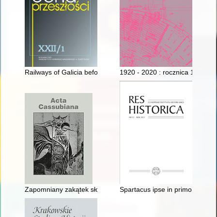
Railways of Galicia before the First World War
1920 - 2020 : rocznica 100-lec
Zapomniany zakątek słowiański" : pierwsza czeska książka o
Spartacus ipse in primo agmine 