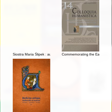
Siostra Maria Ślipek : autobiografia : to, co jeszcze pamiętam
Commemorating the Eastern Euro