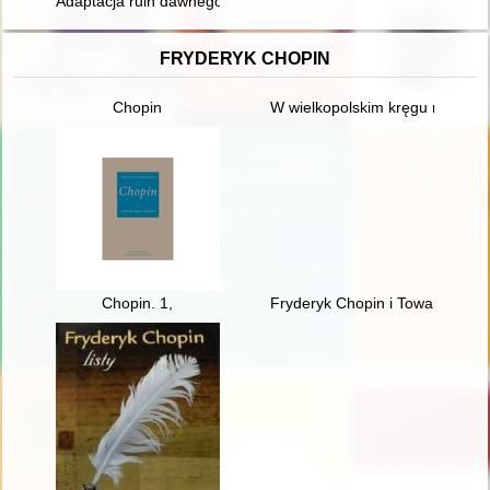
Adaptacja ruin dawnego ratusza w Nowym Sączu - koncepcja ar
FRYDERYK CHOPIN
Chopin
W wielkopolskim kręgu rodziny
Chopin. 1,
Fryderyk Chopin i Towarzystwo 