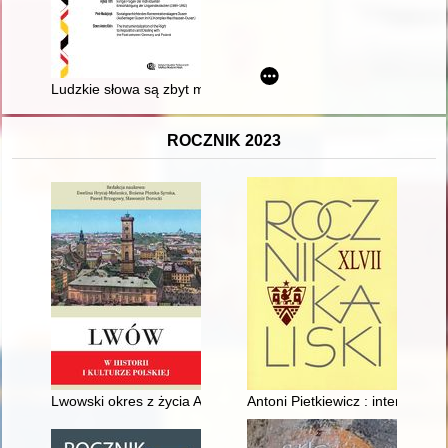
Ludzkie słowa są zbyt małe i zbyt ubogie..." : pamięć o niemi
ROCZNIK 2023
Lwowski okres z życia Antoniego Rehmana
Antoni Pietkiewicz : internowan