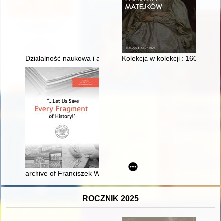
Działalność naukowa i akademicka polskich oblatów
Kolekcja w kolekcji : 160. roczn
archive of Franciszek Wilk : indomitable peasant activist
ROCZNIK 2025