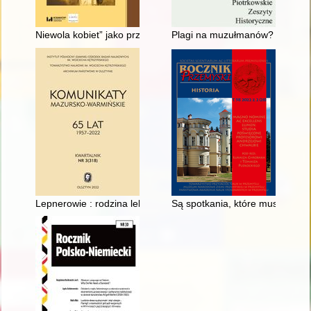
Niewola kobiet” jako przedmiot refleksji ruchu młodowiejskiego
Plagi na muzułmanów? : kwestia
Lepnerowie : rodzina lekarzy warmińskich rodem z Królewca = 
Są spotkania, które muszą się 