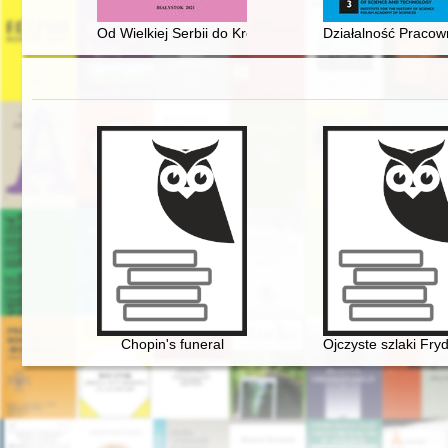
Od Wielkiej Serbii do Królestwa SHS. Historyka ustroju 
Działalność Pracown
Chopin's funeral
Ojczyste szlaki Fr