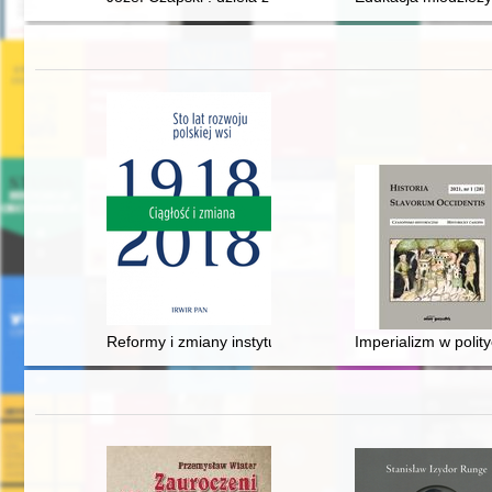
Reformy i zmiany instytucjonalne w rolnictwie Polski L
Imperializm w polit