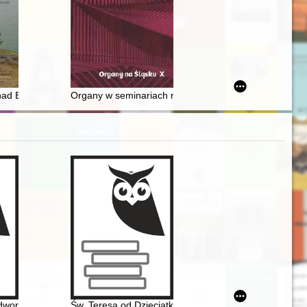
pracowni innych artystów = Inspiring trips to Warsaw : Kazimierz Wiszn
ojennym
nad Bajkałem 1866 roku : nowe odsłony
Organy w seminariach nauczycielskich na Górnym Ślą
latach 1905-1914 - recenzja]
olska skrócona
woru : podróż w czasie i przestrzeni
Św. Teresa od Dzieciątka Jezus