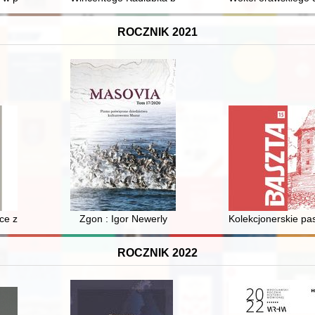
ROCZNIK 2021
udowej
yce zagranicznej Rosji carskiej oraz ZSRR
Zgon : Igor Newerly
Kolekcjonerskie pa
ROCZNIK 2022