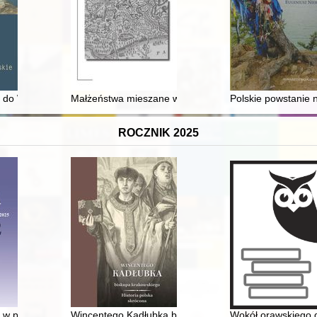
 do Warszawy : Kazimierza Wiszniewskiego zwiedzanie muzeów, wystaw i 
Małżeństwa mieszane w gminie Rozogi w okresie pow
Polskie powstanie 
ROCZNIK 2025
ela de Boisgelin
w prasie społeczno-kulturalnej i pedagogicznej Królestwa Polskiego w 
Wincentego Kadłubka biskupa krakowskiego Historia p
Wokół orawskiego d