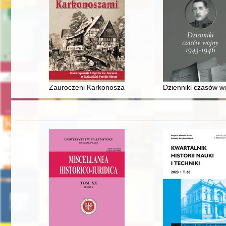
Zauroczeni Karkonoszami : Stowarzyszenie Artystów św
Dzienniki czasów w