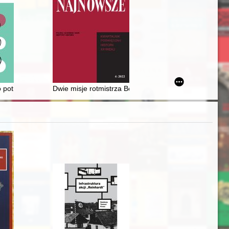
s in Ober-Schreiberhau
o potrzebie seminariów historii mówionej = (Time for analysis! : on the n
Dwie misje rotmistrza Bolesława Długoszowskiego "Wi