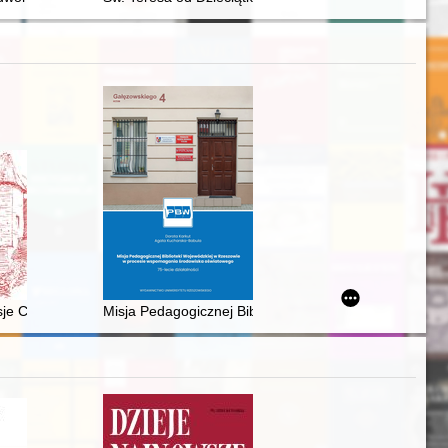
sje Chojniczan : Latawce japońskie dr. Wilhelma Müllera (1871-1936)
Misja Pedagogicznej Biblioteki Wojewódzkiej w Rzeszo