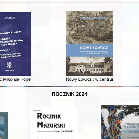
 i towarzyski lokalnego mieszczaństwa w 2. poł. XIX w
ć Mikołaja Kopernika z rodu Ślązaka
Nowy Łowicz : w centrum poligonu dr
ROCZNIK 2024