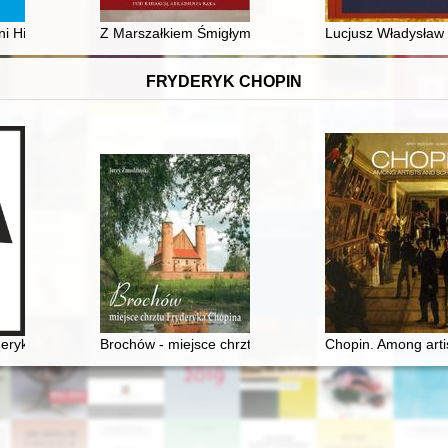
uwag kilka
i Historii Idei Humanistycznych i Społecznych Instytutu Historii Nauki 
Z Marszałkiem Śmigłym - między Warszawą a Krakow
Lucjusz Władysław 
FRYDERYK CHOPIN
yderyka Chopina
Brochów - miejsce chrztu Fryderyka Chopina
Chopin. Among arti