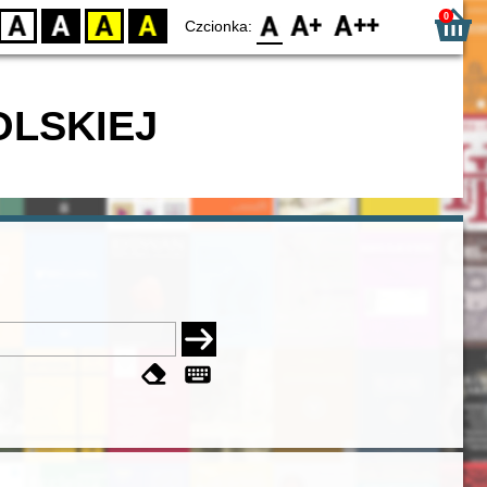
0
D
BW
YB
BY
F0
F1
F2
Czcionka:
OLSKIEJ