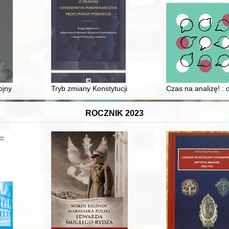
. Łukasza w Szklarskiej Porębie Górnej = Künstlervereingung St. Luka
ojny 1943-1946
Tryb zmiany Konstytucji kwietniowej z 1935 r
Czas na analizę! : 
ROCZNIK 2023