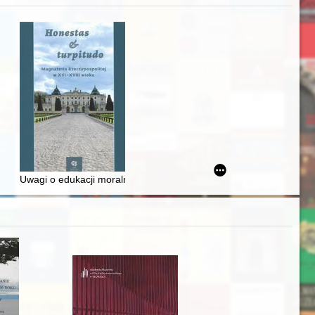
awskiego od średniowiecza do dziś
Uwagi o edukacji moralnej synów szlacheckich w XVI-wiecznej Rze