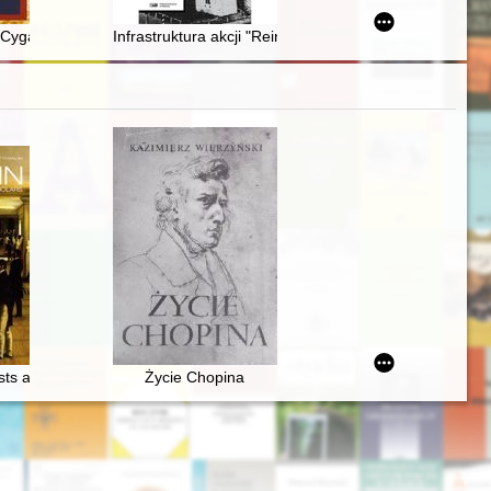
PAN w 2022 r
em
Cyganowski : artysta - grawer : 1882-1943
Infrastruktura akcji "Reinhardt"
sts and scholars
Życie Chopina