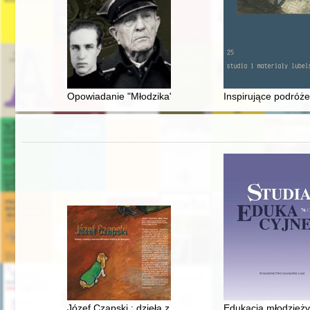
Opowiadanie "Młodzika"
Inspirujące podróże
Józef Czapski : dzieła z kolekcji markiza Michaela Popi
Edukacja młodzieży 