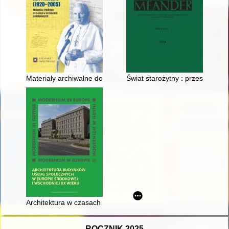
Materiały archiwalne dotyczące św. Jana Pawła II i jego rodz
Świat starożytny : przeszłość, t
Architektura w czasach kryzysu : awangardowe i komunalne pro
ROCZNIK 2025