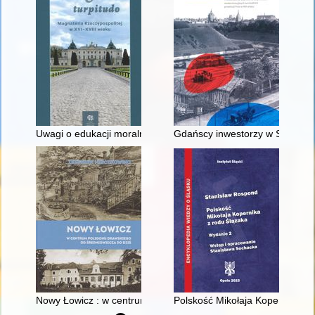
Uwagi o edukacji moralnej synów szlacheckich w XVI-wiecznej 
Gdańscy inwestorzy w Sopocie :
Nowy Łowicz : w centrum poligonu drawskiego od średniowiecz
Polskość Mikołaja Kopernika z 