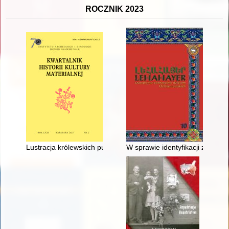
ROCZNIK 2023
Lustracja królewskich puszcz, lasów i borów na Mazowszu z 156
W sprawie identyfikacji zarzą