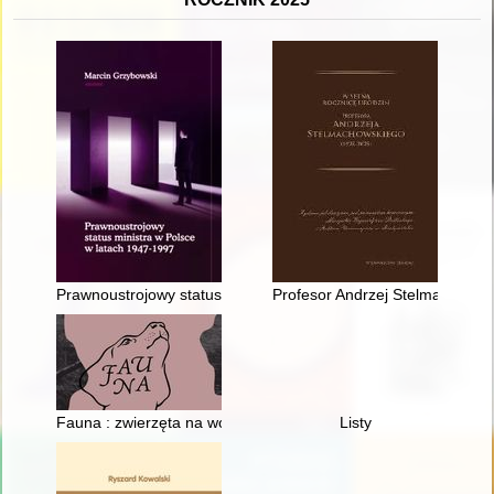
Prawnoustrojowy status ministra w Polsce w latach 1947-1997
Profesor Andrzej Stelmachowski
Fauna : zwierzęta na wojnie i ich ludzie = animals at war and 
Listy