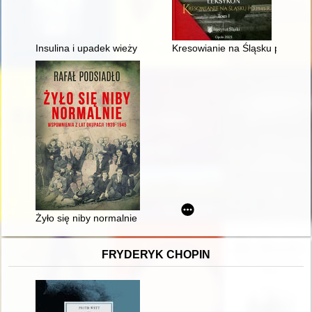
Insulina i upadek wieży z kości słoniowej : rzecz o zmieniają
Kresowianie na Śląsku po 1945 r
Żyło się niby normalnie : wspomnienia z lat okupacji 1939-194
FRYDERYK CHOPIN