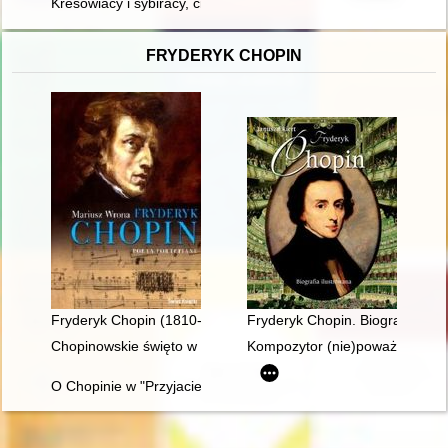
Kresowiacy i sybiracy, cisi bohaterowie ziemi gryfickiej : ksią
FRYDERYK CHOPIN
Fryderyk Chopin (1810-1849). Poeta fortepianu
Fryderyk Chopin. Biografia ilus
Chopinowskie święto w Dusznikach
Kompozytor (nie)poważny. Poc
O Chopinie w "Przyjacielu Ludu" (1836)