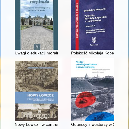
Uwagi o edukacji moralnej synów szlacheckich w XVI-wiecznej 
Polskość Mikołaja Kopernika z 
Nowy Łowicz : w centrum poligonu drawskiego od średniowiecz
Gdańscy inwestorzy w Sopocie :