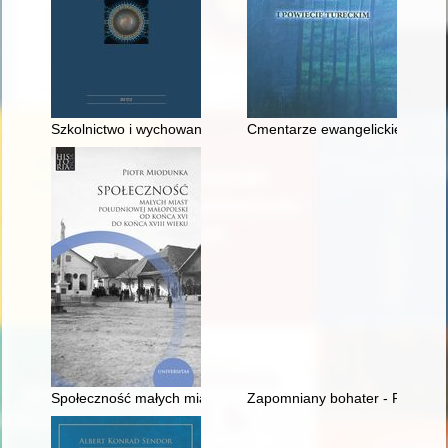
Szkolnictwo i wychowanie w Osiedlu Dzieci Polskich Balachad
Cmentarze ewangelickie w powie
Społeczność małych miast południowej Małopolski od końca XV
Zapomniany bohater - Piotr Wy