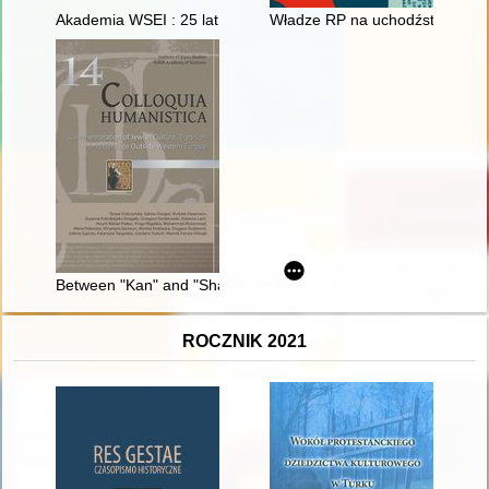
Akademia WSEI : 25 lat
Władze RP na uchodźstwie wobe
Between "Kan" and "Sham" : commemorative materiality of th
ROCZNIK 2021