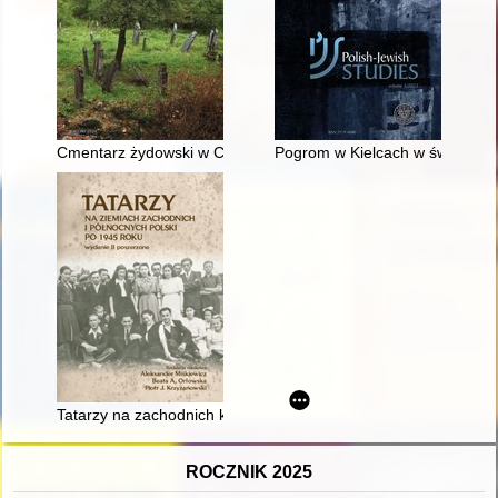
Cmentarz żydowski w Chęcinach = Bet ha-ḳevarot ha-yehudi be
Pogrom w Kielcach w świetle op
Tatarzy na zachodnich kresach
ROCZNIK 2025