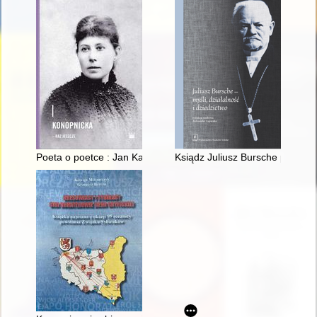
Poeta o poetce : Jan Kasprowicz o Marii Konopnickiej
Ksiądz Juliusz Bursche podczas