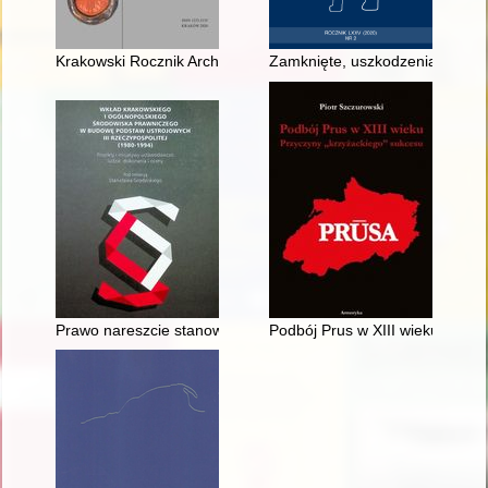
Krakowski Rocznik Archiwalny. T. 26 (2020)
Zamknięte, uszkodzenia spowodo
Prawo nareszcie stanowione przez obywateli
Podbój Prus w XIII wieku : prz