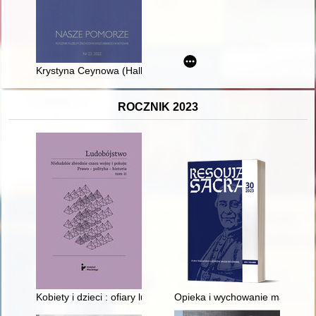
Krystyna Ceynowa (Hallmann) - główna bohaterka powieści "
ROCZNIK 2023
Kobiety i dzieci : ofiary ludobójstwa : studium przypadku
Opieka i wychowanie małego dz