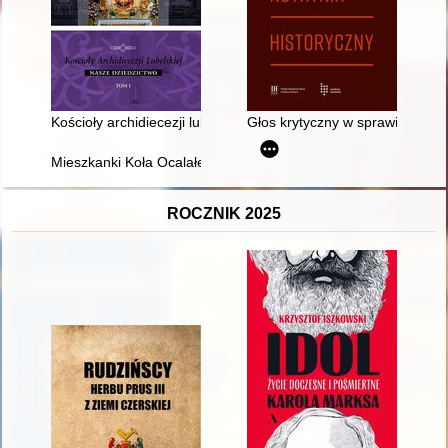
Kościoły archidiecezji lubelskiej : nasze dziedzictwo. T. 1
Głos krytyczny w sprawie ksią
Mieszkanki Koła Ocalałe z Holokaustu : wspomnienia Lei Weinb
ROCZNIK 2025