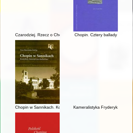
Czarodziej. Rzecz o Chopinie [1810-1849]
Chopin. Cztery ballady
Chopin w Sannikach. Konteksty historyczno-kulturowe
Kameralistyka Fryderyka Chopin