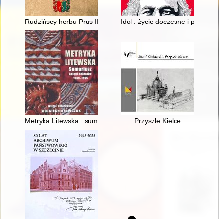
Rudzińscy herbu Prus III z ziemi ciechanowskiej w archiwaliach
Idol : życie doczesne i pośmier
Metryka Litewska : sumariusz księgi dekretów 1589-1595 : sp
Przyszłe Kielce