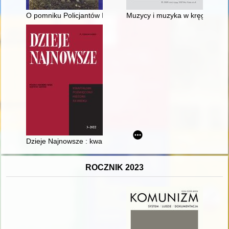
O pomniku Policjantów II Rzeczypospolitej - Żołnierzy Związk
Muzycy i muzyka w kręgu rodzi
Dzieje Najnowsze : kwartalnik poświęcony historii XX wieku. R.
ROCZNIK 2023