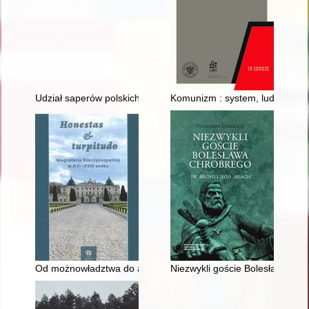
Udział saperów polskich w walkach na środkowej Wiśle w 1944
Komunizm : system, ludzie, dok
Od możnowładztwa do arystokracji w XVI-XVIII wieku : casus 
Niezwykli goście Bolesława Chro