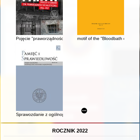
Pojęcie "praworządności socjalistycznej" w systemie prawnym 
motif of the "Bloodbath of Toruń
Sprawozdanie z ogólnopolskiej konferencji "Z dala od Centrum. 
ROCZNIK 2022