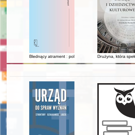
Blednący atrament : polskie rokoko literackie lat 1795-
Drużyna, która spe