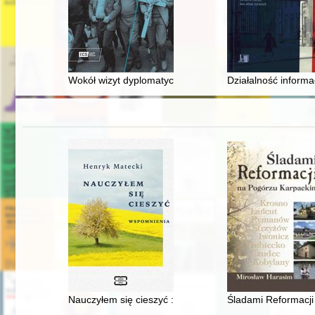
Wokół wizyt dyplomatycznych w Trójmieście w 1988 ro
Działalność informa
Nauczyłem się cieszyć : wspomnienia
Śladami Reformacji