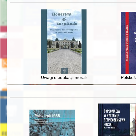
Uwagi o edukacji moralnej synów szlacheckich w 
Polskoś