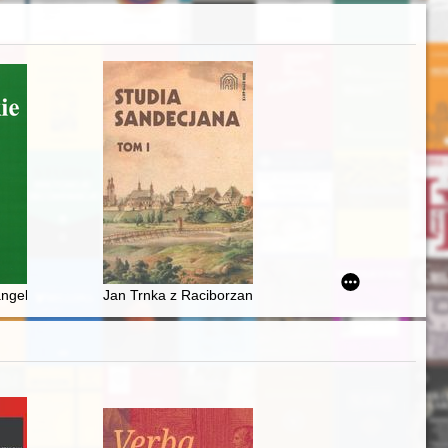
 1928 r
 latach 1944-1945
angelicy i prawosławni w kontekście antroponimii łomżyńskiej
Jan Trnka z Raciborzan herbu Sarza, starosta sądeck