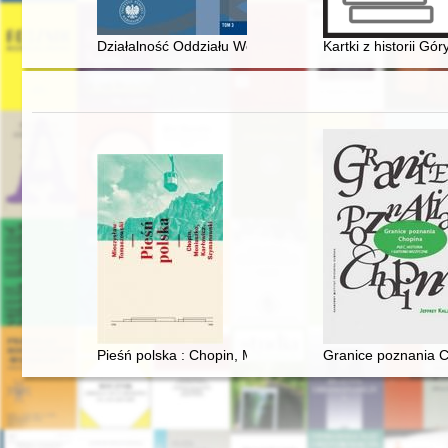
Działalność Oddziału Wojewódzkiego Stowarzyszenia 
Kartki z historii Gó
Pieśń polska : Chopin, Moniuszko, Karłowicz, Szymanows
Granice poznania Ch