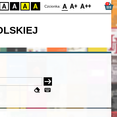
0
D
BW
YB
BY
F0
F1
F2
Czcionka:
OLSKIEJ