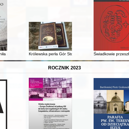
1830 na tle europejskim
łniła swój obowiązek : XIII Krakowska Drużyna Harcerzy w latach 1913
Królewska perła Gór Stołowych : Radków na przestrzen
Świadkowie przeszło
ROCZNIK 2023