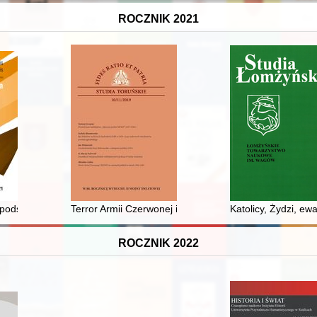
ROCZNIK 2021
cji de Barcza
podstawie leksykalnej analizy kronik lwowskiego "Kuriera Porannego" z
Terror Armii Czerwonej i NKWD na ziemiach polskich w
Katolicy, Żydzi, ew
ROCZNIK 2022