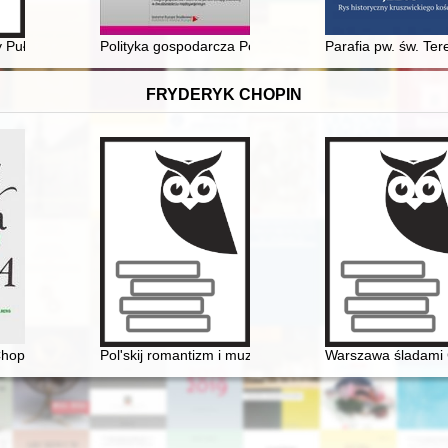
PAX na podstawie sprawozdań z lat 1968, 1969 i 1972 przesłanych d
ry Puławskiej i okolic : egzekucja 1942
Polityka gospodarcza Polski na tle państw Europy Środ
Parafia pw. św. Ter
FRYDERYK CHOPIN
ki : studia i interpretacje / Mieczysław Tomaszewski
opina. Płeć, historia i gatunek muzyczny
Pol'skij romantizm i muzykal'naja kul'tura L'vova vtoroj
Warszawa śladami 