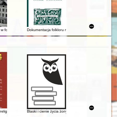
atach dwudziestych i trzydziestych XX wieku
sce w latach 1945-1958
w fotografiach Mariana "Rysia” Dobrzykowskiego = Postwar Gdańsk in
Dokumentacja folkloru muzycznego w pracach Oskara
eligijne (2005-2024) : materiały do bibliografii polskiej i polskojęzyczne
Blaski i cienie życia żony uczonego..." : o emancypacji