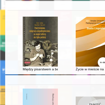
Między pisarstwem a belferką : amerykańska kariera Ali
Życie w mieście na 