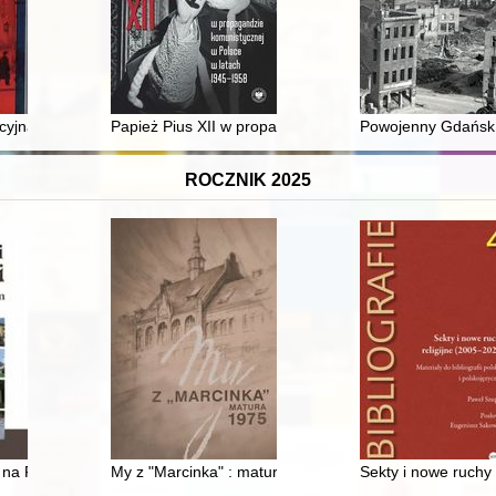
ku
cyjna Attachatu Wojskowego Rzeczypospolitej Polskiej w Belgradzie w l
Papież Pius XII w propagandzie komunistycznej w Pol
Powojenny Gdańsk 
ROCZNIK 2025
 na Pogórzu Karpackim : odrzuceni - niezapomniani
My z "Marcinka" : matura 1975
Sekty i nowe ruchy r