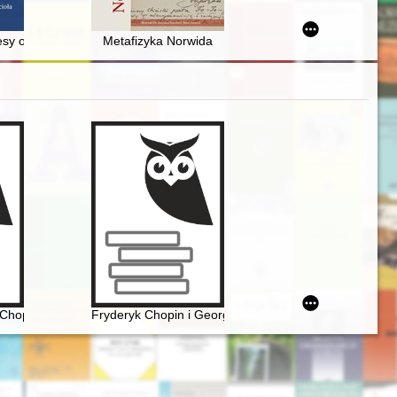
o Wydziału do spraw Wyznań Prezydium Wojewódzkiej Rady Narodowej 
kowej w dwudziestoleciu międzywojennym = Economic policy of Poland i
esy od Dzieciątka Jezus : rys historyczny kruszwickiego kościoła
Metafizyka Norwida
 poloviny XIX veka (Karol' Mikuli - učenik Friderika źopena)
Chopina. Spacerownik
Fryderyk Chopin i George Sand w oczach polskich biogr