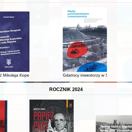
XVI-wiecznej Rzeczypospolitej
ć Mikołaja Kopernika z rodu Ślązaka
Gdańscy inwestorzy w Sopocie : prest
ROCZNIK 2024