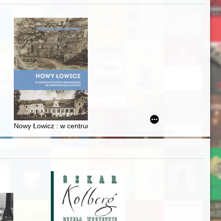
iż finansowy i towarzyski lokalnego mieszczaństwa w 2. poł. XIX w
Nowy Łowicz : w centrum poligonu drawskiego od średniowiecza d