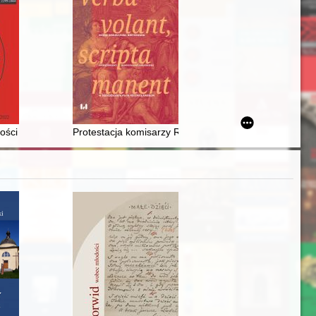
-1939
i dziejów
ści ziemi siedleckiej : biogramy
Protestacja komisarzy Rzeczpospolitej przed posłem