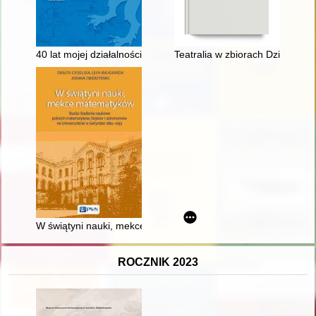
40 lat mojej działalności w TPZK na rzecz Kutna i subregionu 
Teatralia w zbiorach Działu D
W świątyni nauki, mekce matematyków : studia i badania nau
ROCZNIK 2023