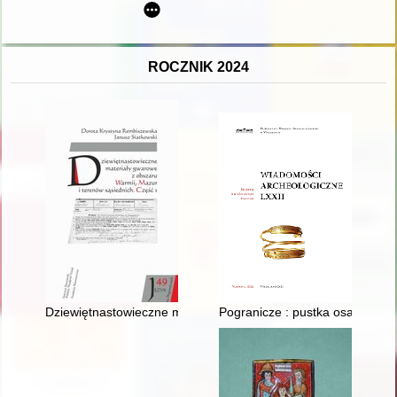
ROCZNIK 2024
Dziewiętnastowieczne materiały gwarowe z obszaru Warmii, Ma
Pogranicze : pustka osadnicza -