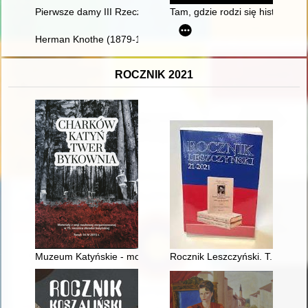
Pierwsze damy III Rzeczypospolitej : portret zbiorowy. Cz. 2 = Th
Tam, gdzie rodzi się historia - 
Herman Knothe (1879-1961) : twórca historii polskiego łowiec
ROCZNIK 2021
Muzeum Katyńskie - monument katyński
Rocznik Leszczyński. T. 21 (20