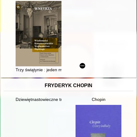
Trzy świątynie : jeden malarz : sprawozdanie z remontów kons
FRYDERYK CHOPIN
Dziewiętnastowieczne transkrypcje utworów Fryderyka Chopina.
Chopin