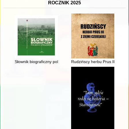
ROCZNIK 2025
Słownik biograficzny polskich strażaków. T. 2
Rudzińscy herbu Prus III z ziem