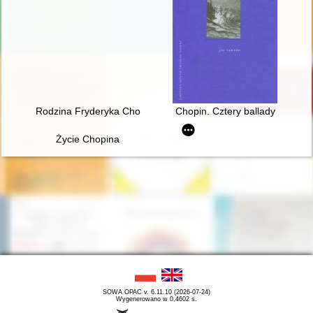
Rodzina Fryderyka Chopina na przełomie XVIII i XIX w
Chopin. Cztery ballady
Życie Chopina
SOWA OPAC v. 6.11.10 (2026-07-24)
Wygenerowano w 0,4602 s.