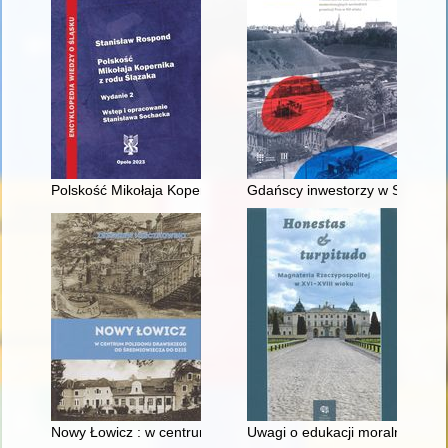
Polskość Mikołaja Kopernika z rodu Ślązaka
Gdańscy inwestorzy w Sopocie :
Nowy Łowicz : w centrum poligonu drawskiego od średniowiecz
Uwagi o edukacji moralnej synó