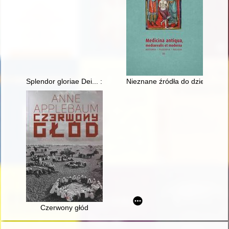
Splendor gloriae Dei... : barokowe złotnictwo liturgiczne kościo
Nieznane źródła do dziejów szpi
Czerwony głód