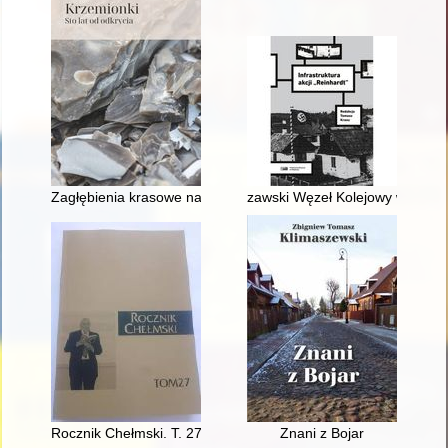
Zagłębienia krasowe na terenie rezerwatu w Krzemionkach i 
zawski Węzeł Kolejowy w trakci
Rocznik Chełmski. T. 27 (2023)
Znani z Bojar