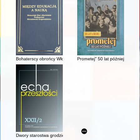
Bohaterscy obrońcy Włocławka i przedmościa włocławskiego w 1
Prometej" 50 lat później
Dwory starostwa grodzieńskiego w XVI wieku : uwagi o stanie 