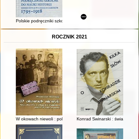
Polskie podręczniki szkolne do nauki historii : dzieje edycji 
ROCZNIK 2021
W okowach niewoli : polscy oficerowie w Oflagu II C Woldenbe
Konrad Swinarski : świat jako wr