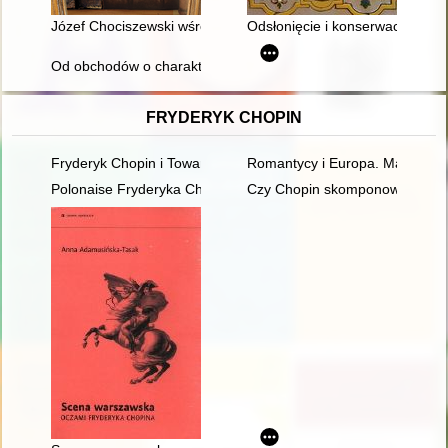
Józef Chociszewski wśród współczesnych sobie wydawców i ks
Odsłonięcie i konserwacja mal
Od obchodów o charakterze wojskowym do prezentacji wojskowe
FRYDERYK CHOPIN
Fryderyk Chopin i Towarzystwo Politechniczne Polskie w Pary
Romantycy i Europa. Marzenia,
Polonaise Fryderyka Chopina. Zagadka inicjalnej figury dźwię
Czy Chopin skomponował etiud