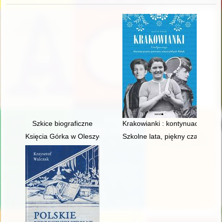
Szkice biograficzne
Krakowianki : kontynuacja : her
Księcia Górka w Oleszycach : pałac i ludzie
Szkolne lata, piękny czas... Ze