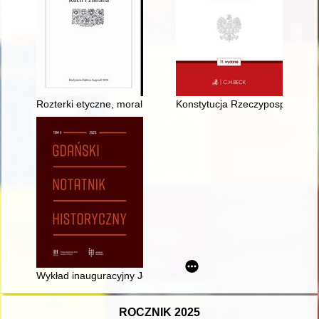
Rozterki etyczne, moralne i poglądowe pokolenia urodzonego w
Konstytucja Rzeczypospolitej Pol
Wykład inauguracyjny Johanna Philippa Breyne'a w gdańskiej So
ROCZNIK 2025