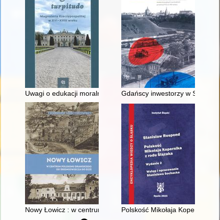
Uwagi o edukacji moralnej synów szlacheckich w XVI-wiecznej 
Gdańscy inwestorzy w Sopocie :
Nowy Łowicz : w centrum poligonu drawskiego od średniowiecz
Polskość Mikołaja Kopernika z 