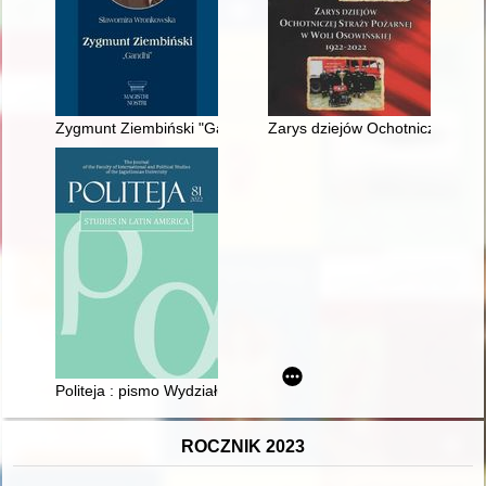
Zygmunt Ziembiński "Gandhi"
Zarys dziejów Ochotniczej Stra
Politeja : pismo Wydziału Studiów Międzynarodowych i Politycz
ROCZNIK 2023