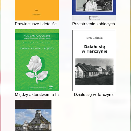
Prowincjusze i detaliści - recenzja]
Przestrzenie kobiecych wspomnie
Między aktorstwem a histerią w filmie Andrzeja Żuławskiego "
Działo się w Tarczynie