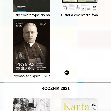
Listy emigracyjne do rodziców : (z dołączeniem listów Michał
Historia cmentarza żydowskiego
Prymas ze Śląska : Sługa Boży Kardynał August Hlond (1881-
ROCZNIK 2021