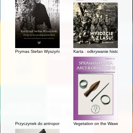
Prymas Stefan Wyszyński w zbiorach bibliotecznych UKSW
Karta : odkrywanie historii. Nr 
Przyczynek do antroponimii karaimskiej : nieodnotowane gdzie
Vegetation on the Wawel Hill, C