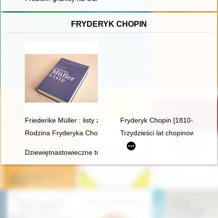
FRYDERYK CHOPIN
Friederike Müller : listy z Paryża 1839-1845 : nauczanie i oto
Fryderyk Chopin [1810-1849]
Rodzina Fryderyka Chopina
Trzydzieści lat chopinowskich fe
Dziewiętnastowieczne transkrypcje utworów Fryderyka Chopina.