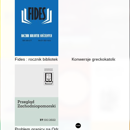
Fides : rocznik bibliotek kościelnych. R. 29, nr 56 (2023)
Konwersje greckokatolickich Łe
Problem granicy na Odrze i Nysie Łużyckiej w polsko-belgijski