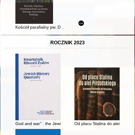
Kościół parafialny pw. Ducha Świętego i klasztor oo. bernardy
ROCZNIK 2023
God and war" : the Jewish population of Stettin in the face of 
Od placu Stalina do alei Piłsu