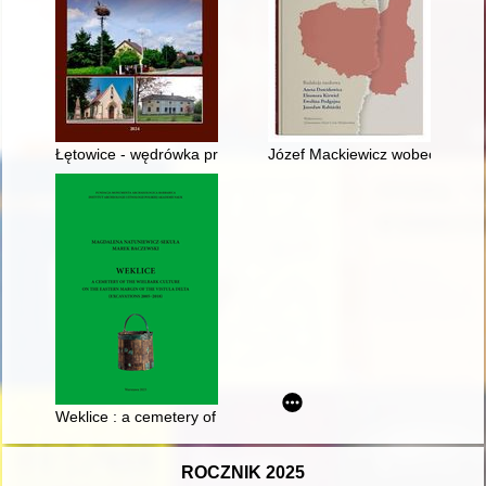
Łętowice - wędrówka przez dzieje
Józef Mackiewicz wobec polityki
Weklice : a cemetery of the Wielbark Culture on the Eastern ma
ROCZNIK 2025