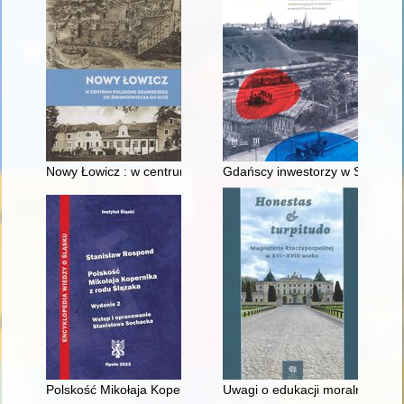
Nowy Łowicz : w centrum poligonu drawskiego od średniowiecz
Gdańscy inwestorzy w Sopocie :
Polskość Mikołaja Kopernika z rodu Ślązaka
Uwagi o edukacji moralnej synó