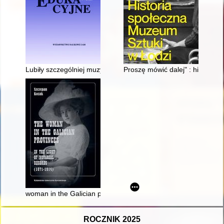
Lubiły szczególniej muzykę, która część ich wychowania stan
Proszę mówić dalej" : historia
woman in the Galician provinces in the light of notarial record
ROCZNIK 2025