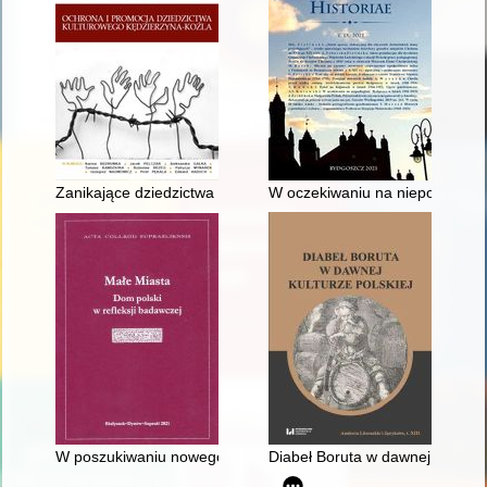
Zanikające dziedzictwa : Kilka słów o kozielskiej wsi. Cz. 1
W oczekiwaniu na niepodległoś
W poszukiwaniu nowego domu : uwarunkowania migracji między
Diabeł Boruta w dawnej kulturze