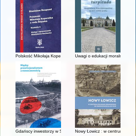
Polskość Mikołaja Kopernika z rodu Ślązaka
Uwagi o edukacji moralnej synó
Gdańscy inwestorzy w Sopocie : prestiż finansowy i towarzyski
Nowy Łowicz : w centrum polig