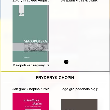
Zbiory hrabiego Augusta Cieszkowskiego - rzeźby i obrazy
Wyspiański : szkicowniki i ry
Małopolska : regiony, regionalizmy, małe ojczyzny. [T.] 25 (202
FRYDERYK CHOPIN
Jak grać Chopina? Polska krytyka muzyczna o wykonawstwie 
Jego gra podobała się przede w