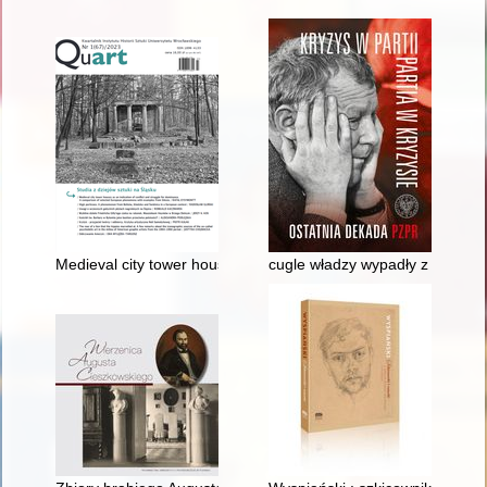
Medieval city tower houses as an indication of conflict and s
cugle władzy wypadły z mocnych