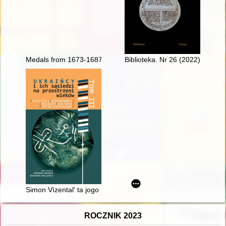
Medals from 1673-1687 commemorating the victory of Chocim
Biblioteka. Nr 26 (2022)
Simon Vìzentalʹ ta jogo lʹvìvsʹkij perìod 1932-1940 rokìv = Si
ROCZNIK 2023