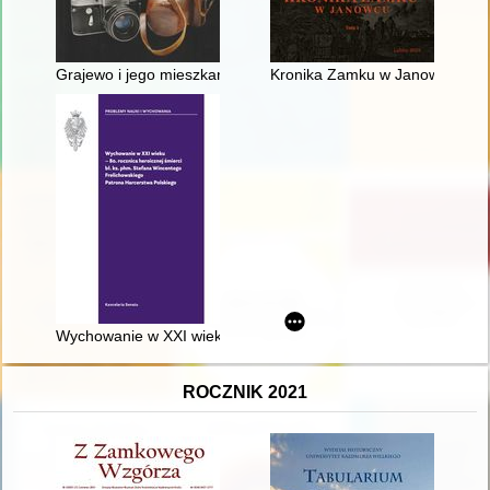
Grajewo i jego mieszkańcy w obiektywie Mikołaja Mołczanows
Kronika Zamku w Janowcu. T. 
Wychowanie w XXI wieku : 80. rocznica heroicznej śmierci bł.
ROCZNIK 2021