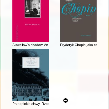
A swallow's shadow. An essay on Chopin's thoughts
Fryderyk Chopin jako człowiek 
Przedpiekle sławy. Rzecz o Chopinie