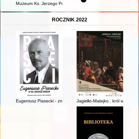
Muzeum Ks. Jerzego Popiełuszki w Warszawie
ROCZNIK 2022
Eugeniusz Piasecki - znane i mniej znane fakty z życia osobi
Jagiełło-Matejko : król w twó