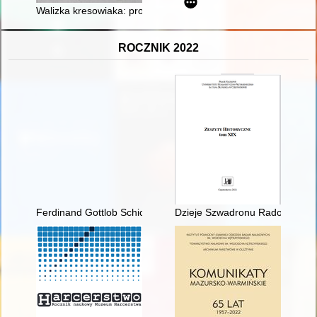
Walizka kresowiaka: projekt przydatnego narzędzia w edukacj
ROCZNIK 2022
Ferdinand Gottlob Schichau i jego stocznia
Dzieje Szwadronu Radomskiego 