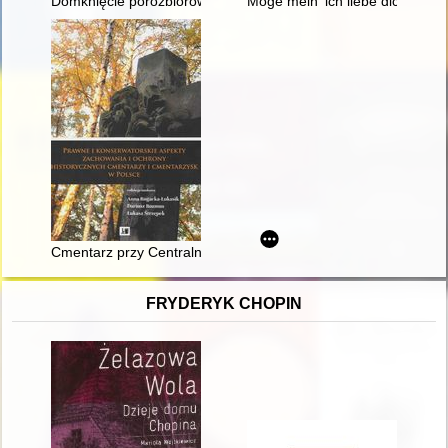
Domknięcie porozbiorowej reformy ustrojowej na sejmie 1776 
Möge mein 'ich liebe dich' nicht
Cmentarz przy Centralnym Obozie Pracy Jaworzno w latach 
FRYDERYK CHOPIN