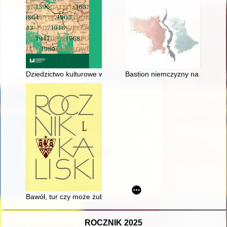
Dziedzictwo kulturowe wsi Pokój (dawne Carlsruhe) w wojewód
Bastion niemczyzny na nowym p
Bawół, tur czy może żubr? : o pracach nad uregulowaniem kwes
ROCZNIK 2025