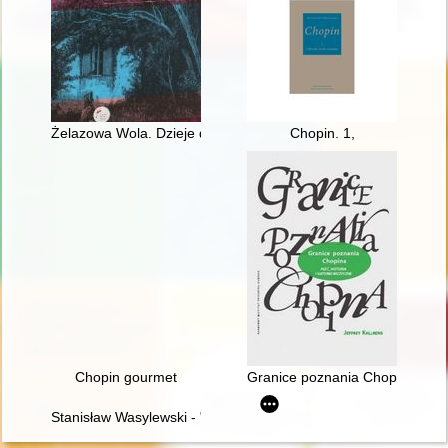
Żelazowa Wola. Dzieje domu Chopina
Chopin. 1,
Chopin gourmet
Granice poznania Chopina. Płeć
Stanisław Wasylewski - "opolanin z wyboru" o Fryderyku Chopi