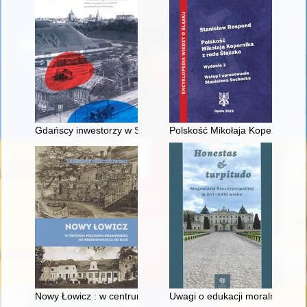
Gdańscy inwestorzy w Sopocie : prestiż finansowy i towarzyski
Polskość Mikołaja Kopernika z 
Nowy Łowicz : w centrum poligonu drawskiego od średniowiecz
Uwagi o edukacji moralnej synó