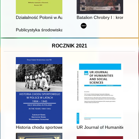
Działalność Polonii w Austrii na przełomie XX i XXI wieku. T. 1
Batalion Chrobry I : kronika : 
Publicystyka środowiska Niezależnej Grupy Politycznej i Ruch
ROCZNIK 2021
Historia chodu sportowego w Polsce w latach 1904-1945 = Rac
UR Journal of Humanities and S