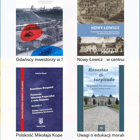
Gdańscy inwestorzy w Sopocie : prestiż finansowy i towarzyski
Nowy Łowicz : w centrum polig
Polskość Mikołaja Kopernika z rodu Ślązaka
Uwagi o edukacji moralnej synó