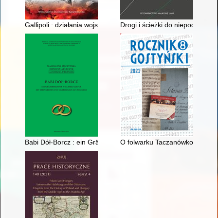
Gallipoli : działania wojsk Entanty na półwyspie Gallipoli w 191
Drogi i ścieżki do niepodległoś
Babi Dół-Borcz : ein Gräberfeld der Wielbark-Kultur mit Stei
O folwarku Taczanówko i jego 