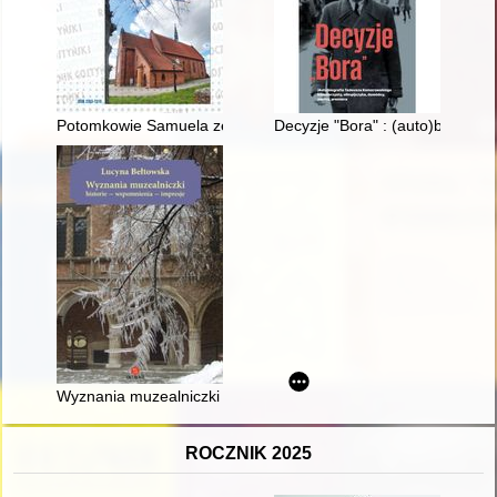
Potomkowie Samuela ze wsi Gębice : protoplaści rodziny Sam
Decyzje "Bora" : (auto)biograf
Wyznania muzealniczki : historie - wspomnienia - impresje
ROCZNIK 2025