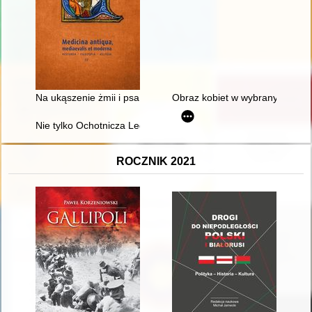
Na ukąszenie żmii i psa wściekłego" : receptury na medykam
Obraz kobiet w wybranych dziełac
Nie tylko Ochotnicza Legia Kobiet : kobiety wobec inwazji bol
ROCZNIK 2021