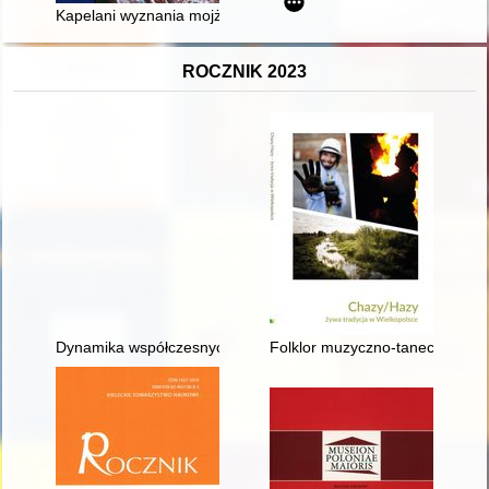
Kapelani wyznania mojżeszowego w Armii Polskiej na wschodzie
ROCZNIK 2023
Dynamika współczesnych przemian krajobrazu a archeologizacja
Folklor muzyczno-taneczny Ch