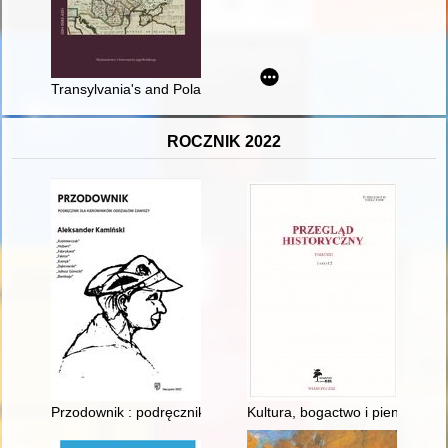
Transylvania's and Poland's participation in the struggles be
ROCZNIK 2022
Przodownik : podręcznik dla kierowników oddziałów Zawiszy
Kultura, bogactwo i pieniądze w 