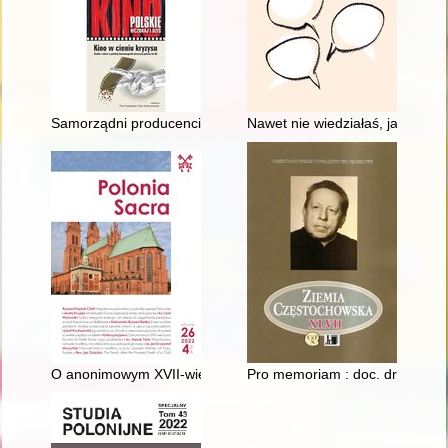
Samorządni producenci : Studio Filmowe im. Karola Irzykowsk
Nawet nie wiedziałaś, jaką histo
O anonimowym XVII-wiecznym hymnie do Matki Bożej i jego przek
Pro memoriam : doc. dr Leon K