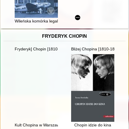
Wileńska komórka legalizacji
FRYDERYK CHOPIN
Fryderyk] Chopin [1810-1849] i George Sand [1804-1876] miło
Bliżej Chopina [1810-1849]
Kult Chopina w Warszawie pod zaborem rosyjskim
Chopin idzie do kina