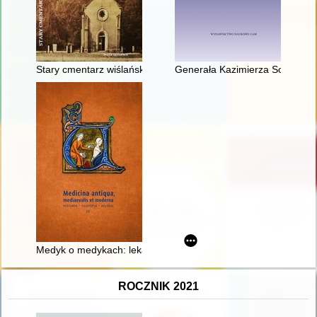
Stary cmentarz wiślański. T. 1,
Generała Kazimierza Sosnkowsk
Medyk o medykach: lekarze w dziele "Chronica Polonorum" M
ROCZNIK 2021