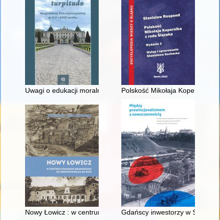
Uwagi o edukacji moralnej synów szlacheckich w XVI-wiecznej 
Polskość Mikołaja Kopernika z 
Nowy Łowicz : w centrum poligonu drawskiego od średniowiecz
Gdańscy inwestorzy w Sopocie :