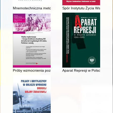
Mnemotechniczna metoda nauczania historii gen. Józefa Bema w 
Spór Instytutu Życia Wspólnego
Próby wzmocnienia pozycji Królestwa Węgier w epoce dualizmu 
Aparat Represji w Polsce Ludo