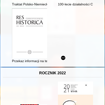
Traktat Polsko-Niemiecki 1991 : wymiar europejski
100-lecie działalności Chóru M
Przekaz informacji na temat starcia pod Hodowem 11 czerwca 16
ROCZNIK 2022