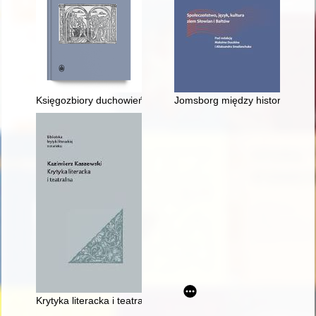
Księgozbiory duchowieństwa ormiańskiego w Dziale Starych D
Jomsborg między historią a mit
Krytyka literacka i teatralna