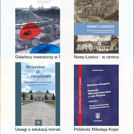
Gdańscy inwestorzy w Sopocie : prestiż finansowy i towarzyski
Nowy Łowicz : w centrum polig
Uwagi o edukacji moralnej synów szlacheckich w XVI-wiecznej 
Polskość Mikołaja Kopernika z 