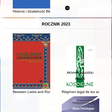
Historia i działalność Biblioteki Sióstr Loretanek w Domu Ge
ROCZNIK 2023
Beetwen Lwów and Rome : Armenians in Transylvania and Arm
Régimen legal de los archivos pú