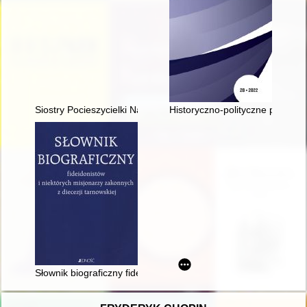
Siostry Pocieszycielki Najświętszego Serca Jezusowego
Historyczno‑polityczne przesłan
Słownik biograficzny fideidonistów i niektórych misjonarzy zako