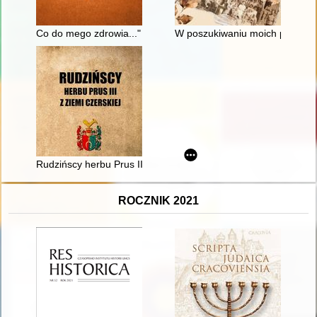
Co do mego zdrowia..." : wyjazdy do uzdrowisk rodziny Wielop
W poszukiwaniu moich pramat
Rudzińscy herbu Prus III z ziemi ciechanowskiej w archiwaliach 
ROCZNIK 2021