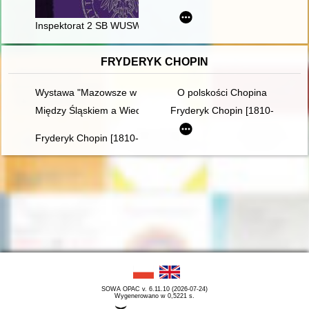
Inspektorat 2 SB WUSW w Nowym Sączu (1985-1988)
FRYDERYK CHOPIN
Wystawa "Mazowsze w czasach Chopina" - połączenie środków
O polskości Chopina
Między Śląskiem a Wiedniem. Księga jubileuszowa z okazji 60. 
Fryderyk Chopin [1810-1949]
Fryderyk Chopin [1810-1849]
SOWA OPAC v. 6.11.10 (2026-07-24)
Wygenerowano w 0,5221 s.