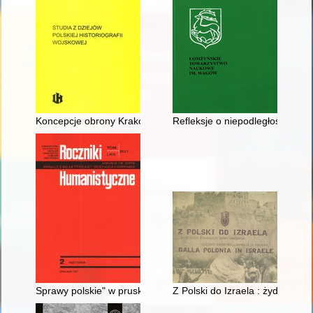
Koncepcje obrony Krakowa podczas II wojny północnej
Refleksje o niepodległości w "
Sprawy polskie" w pruskim Ministerstwie Spraw Wewnętrznych
Z Polski do Izraela : żydowscy ż