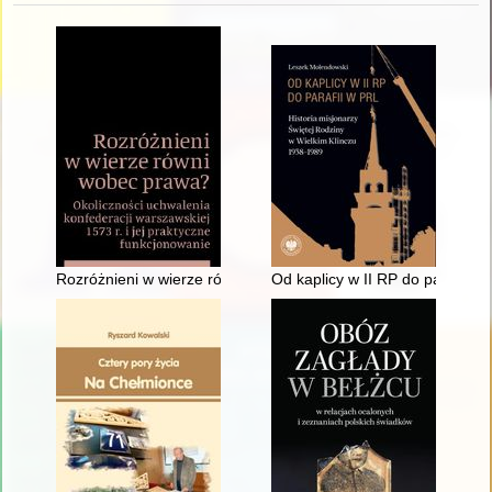
Rozróżnieni w wierze równi wobec prawa? : okoliczności uchwal
Od kaplicy w II RP do parafii w