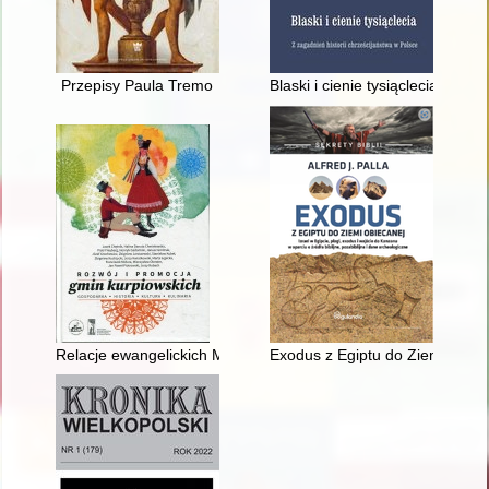
Przepisy Paula Tremo
Blaski i cienie tysiąclecia : z z
Relacje ewangelickich Mazurów z katolickimi Kurpiami
Exodus z Egiptu do Ziemi Obieca