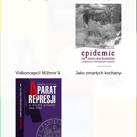
Vìdkoncepcìï Mìžmor’â do Lûblìnsʹkogo trikutnika : proektì geopolì
Jako zmarłych kochanych żony i 