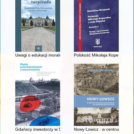
Uwagi o edukacji moralnej synów szlacheckich w XVI-wiecznej 
Polskość Mikołaja Kopernika z 
Gdańscy inwestorzy w Sopocie : prestiż finansowy i towarzyski
Nowy Łowicz : w centrum polig