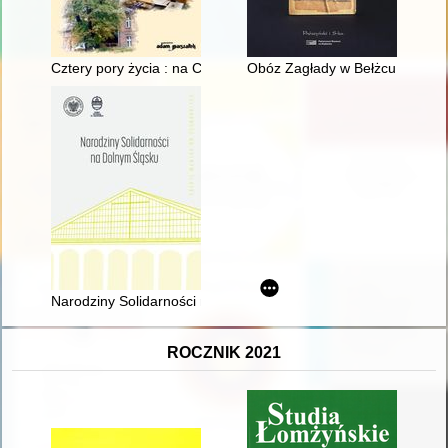
Cztery pory życia : na Chełmionce
Obóz Zagłady w Bełżcu : w rela
Narodziny Solidarności na Dolnym Śląsku
ROCZNIK 2021