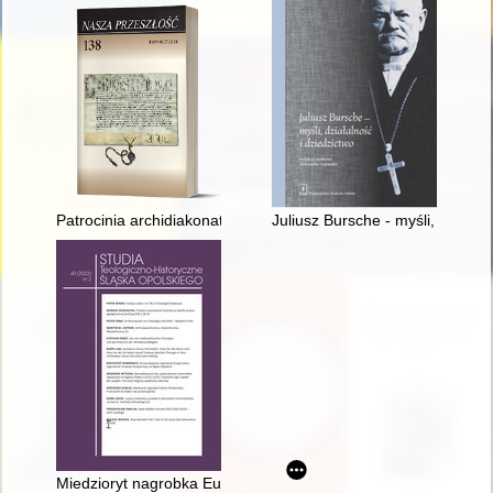
Patrocinia archidiakonatu wrocławskiego według protokołów wiz
Juliusz Bursche - myśli, działal
Miedzioryt nagrobka Eufemii Raciborskiej : przyczynek do bada