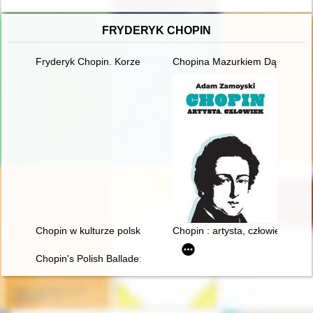
FRYDERYK CHOPIN
Fryderyk Chopin. Korzenie
Chopina Mazurkiem Dąbrowskie
Chopin w kulturze polskiej
Chopin : artysta, człowiek
Chopin's Polish Ballade: Op. 38 as Narrative of National Mart