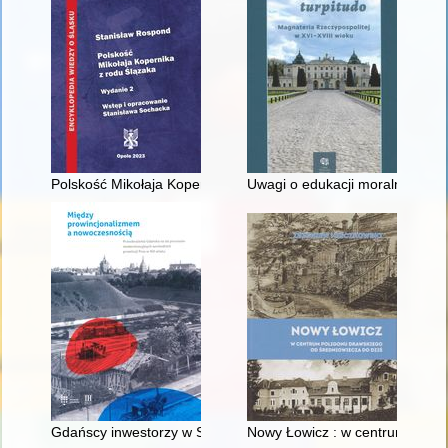
Polskość Mikołaja Kopernika z rodu Ślązaka
Uwagi o edukacji moralnej synó
Gdańscy inwestorzy w Sopocie : prestiż finansowy i towarzyski
Nowy Łowicz : w centrum polig