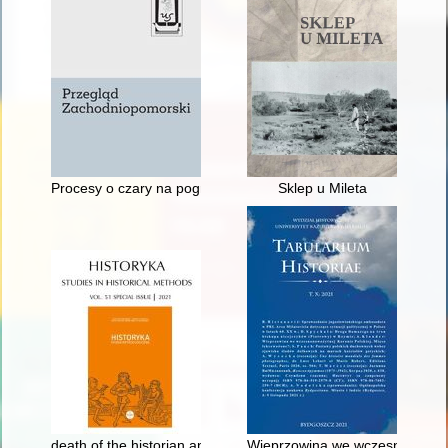
Procesy o czary na pograniczu północno-zachodniej Wielkopol
Sklep u Mileta
death of the historian and autotelism, textuality and impotence
Wieprzowina we wczesnonowożyt