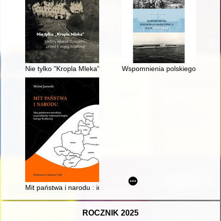
Nie tylko "Kropla Mleka" : łódzcy lekarze dzieciom przed II wo
Wspomnienia polskiego okrętow
Mit państwa i narodu : idea państwowo-narodowa na przykład
ROCZNIK 2025