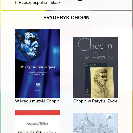
II Rzeczpospolita : blaski i cienie : próba bilansu
FRYDERYK CHOPIN
W kręgu muzyki Chopina. Materiały z sesji naukowej 21-28 lut
Chopin w Paryżu. Życie i epoka