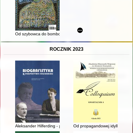
Od szybowca do bombowca : na lotniskach w Gliwicach i Zabr
ROCZNIK 2023
Aleksander Hilferding - pierwszy badacz kaszubszczyzny : źr
Od propagandowej idylli do śmier