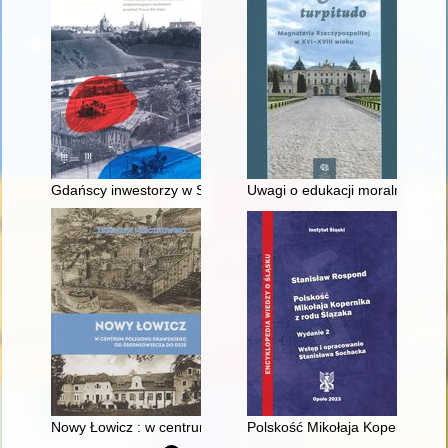
Gdańscy inwestorzy w Sopocie : prestiż finansowy i towarzyski
Uwagi o edukacji moralnej synó
Nowy Łowicz : w centrum poligonu drawskiego od średniowiecz
Polskość Mikołaja Kopernika z 