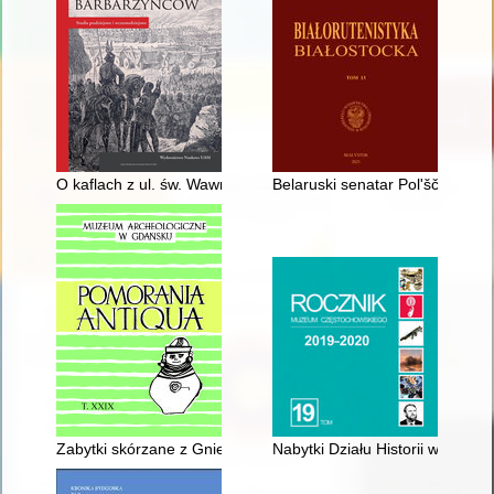
O kaflach z ul. św. Wawrzyńca i kilku innych ważnych średzkic
Belaruski senatar Polʹščy Vâča
Zabytki skórzane z Gniewu : nowe dane z analizy źródeł arche
Nabytki Działu Historii w latac