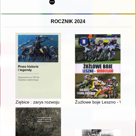
ROCZNIK 2024
Ziębice : zarys rozwoju przestrzennego od czasów średniowiec
Żużlowe boje Leszno - Wrocław.