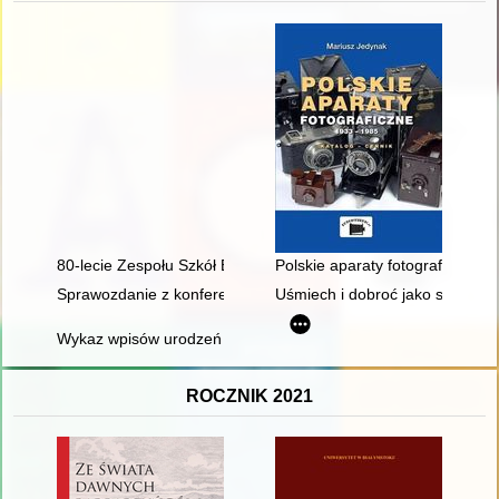
80-lecie Zespołu Szkół Ekonomiczno-Turystycznych im. Unii Eu
Polskie aparaty fotograficzne 1
Sprawozdanie z konferencji naukowej "Poza. Historie kobiet znik
Uśmiech i dobroć jako sposób k
Wykaz wpisów urodzeń z lat: 1884-1913 w Parafii Prawosławne
ROCZNIK 2021