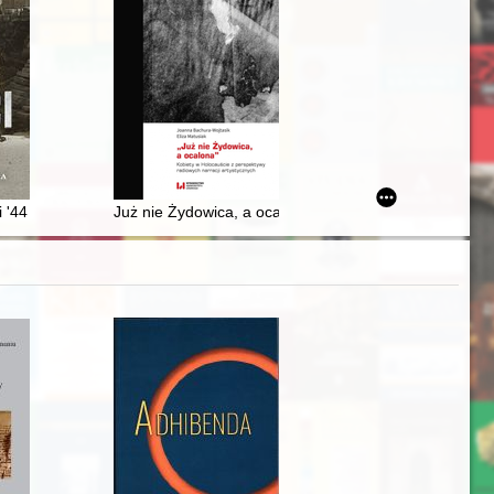
 What do Poles in Braslaw region eat and how do they cook? : vocabula
cie dla działań "Solidarności" w procesie reformowania Polski
 '44
Już nie Żydowica, a ocalona" : kobiety w Holocauście 