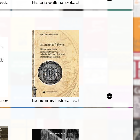
. św. Michała Archanioła w Lipuszu
wiska Niezależnej Grupy Politycznej i Ruchu Narodowego w latach 70. i
Historia walk na rzekach. T. 1,
tojących przed nimi
 1920 r.)
olsko-litewsko-białoruskim
ści ewangelizacyjnej Zgromadzenia Najświętszego Odkupiciela w archid
Ex nummis historia : szkice o obrazach numizmatycz