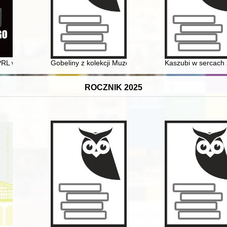
zen) na Pojezierzu Mrągowskim odkryte na nowo : analiza zabytków z ws
PRL w latach osiemdziesiątych
Gobeliny z kolekcji Muzeum Jana Kochanowskiego w C
Kaszubi w sercach 
ROCZNIK 2025