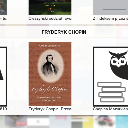
dań archeologicznych
rtualnej : Wojewódzka Biblioteka Publiczna im. Witolda Gombrowicza w
Cieszyński oddział Towarzystwa Miłośników Języka Pol
Z indeksem przez ś
FRYDERYK CHOPIN
1810-1849] i George Sand [1804-1876] miłość nie od pierwszego spojrz
Fryderyk Chopin. Przewodnik po życiu i twórczości
Chopina Mazurkiem