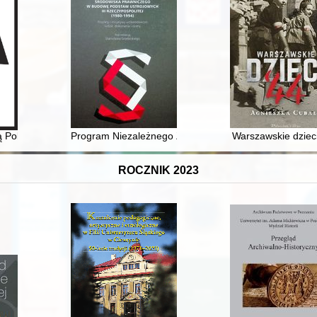
obrażeniem jego synów jako przykład polityki dynastycznej władcy
ją Polacy na Brasławszczyźnie? : słownictwo i słowotwórstwo gwarowe =
Program Niezależnego Zrzeszenia Studentów jako wspar
Warszawskie dzieci
ROCZNIK 2023