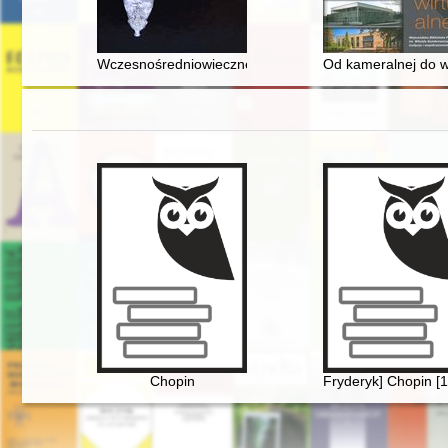
Wczesnośredniowieczne grodziska w Bojnej : 15 lat ba
Od kameralnej do wi
Chopin
Fryderyk] Chopin [