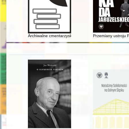
Archiwalne cmentarzysko w Zalcu (dawn. Salza, Kr. Löt
Przemiany ustroju 