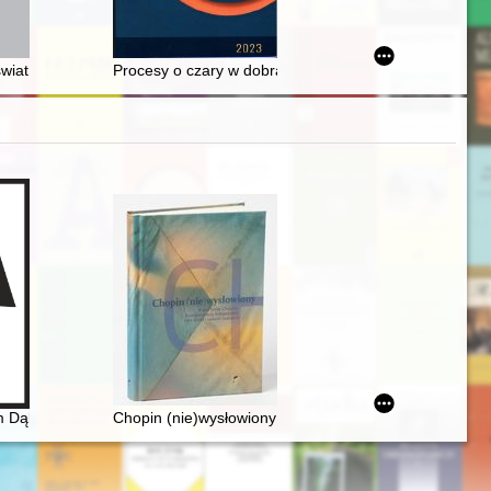
 Kielcach : tradycja i współczesność
skiego
wiat - recenzja]
Procesy o czary w dobrach międzychodzkich Unrugów
enia
 Dąbrowskiego urzeczenie
Chopin (nie)wysłowiony : wokół listów Chopina... : k