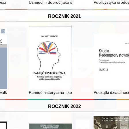
ości na Dolnym Śląsku
Uśmiech i dobroć jako sposób komunikacji w parafii pw
Publicystyka środo
ROCZNIK 2021
dzialności instytucji muzealnych i innych wyzwaniach współczesności s
alki o kształt granicy wschodniej II Rzeczypospolitej : (1918 - kwiecień
Pamięć historyczna : konflikty pamięci na pograniczu p
Początki działalno
ROCZNIK 2022