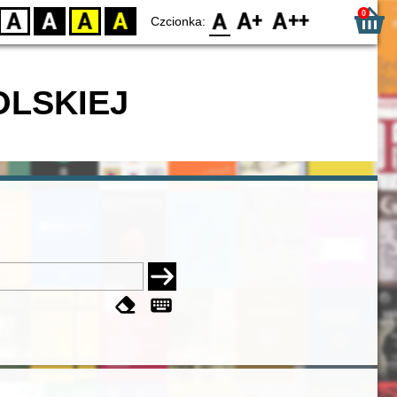
0
D
BW
YB
BY
F0
F1
F2
Czcionka:
OLSKIEJ