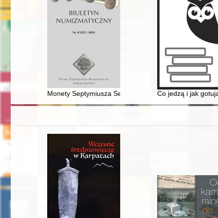
Monety Septymiusza Sewera z utensyliami augurów i wy
Co jedzą i jak gotu