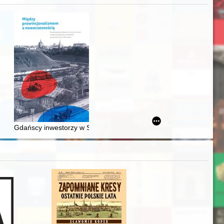
awskiego od średniowiecza do dziś
Gdańscy inwestorzy w Sopocie : prestiż finansowy i towarzyski lo