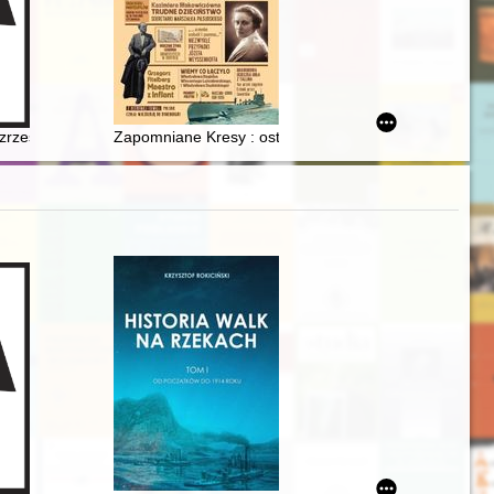
półczesnych badań powierzchniowych = Archival cemetery at Zalec (for
zarnolesie
zrzeszeni od 2006 roku : piętnastolecie powstania Oddziału Zrzesze
Zapomniane Kresy : ostatnie polskie lata