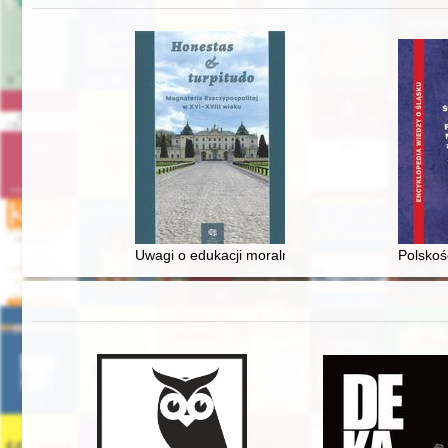
Uwagi o edukacji moralnej synów szlacheckich w 
Polskoś