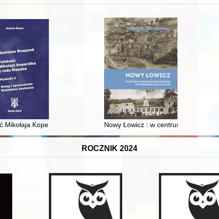
XVI-wiecznej Rzeczypospolitej
ć Mikołaja Kopernika z rodu Ślązaka
Nowy Łowicz : w centrum poligonu dr
ROCZNIK 2024