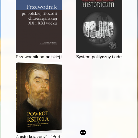
Przewodnik po polskiej filozofii chrześcijańskiej XX i XXI wieku
System polityczny i administrac
Zaiste książęcy" : "Portret Guida Henckel von Donnersmarck