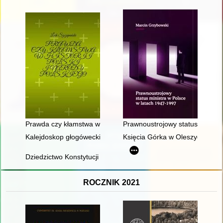
Prawda czy kłamstwa w historii Polski i narodu polskiego
Prawnoustrojowy status ministr
Kalejdoskop głogówecki. T. 1
Księcia Górka w Oleszycach : pa
Dziedzictwo Konstytucji 1812 roku : z dziejów konstytucjonali
ROCZNIK 2021