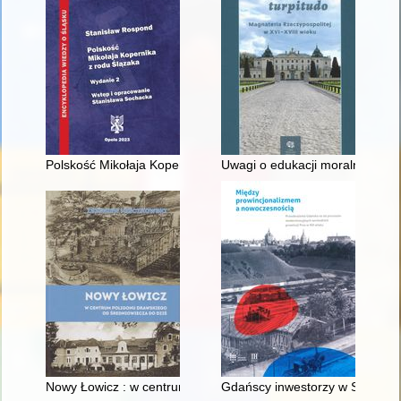
Polskość Mikołaja Kopernika z rodu Ślązaka
Uwagi o edukacji moralnej synó
Nowy Łowicz : w centrum poligonu drawskiego od średniowiecz
Gdańscy inwestorzy w Sopocie :