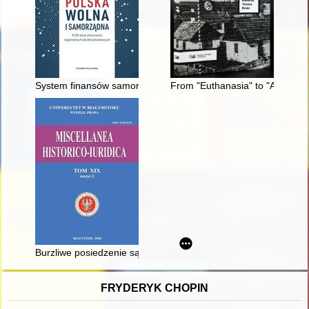
System finansów samorządu terytorialnego w Polsce : w kontek
From "Euthanasia" to "Aktion R
Burzliwe posiedzenie sądu pokoju w Sztabinie na tle okupacj
FRYDERYK CHOPIN