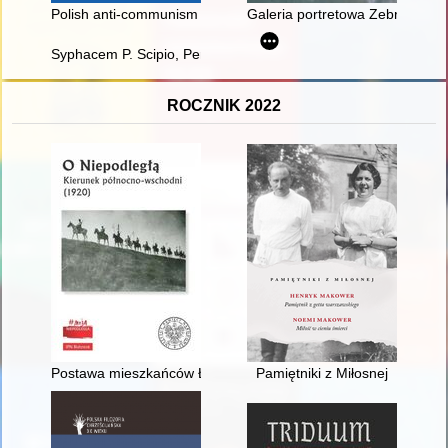
Polish anti-communism in the 20th century
Galeria portretowa Zebrzydowsk
Syphacem P. Scipio, Persen L. Paullus, et si qui alii vinctos r
ROCZNIK 2022
Postawa mieszkańców Łomży i powiatu łomżyńskiego w czasie o
Pamiętniki z Miłosnej