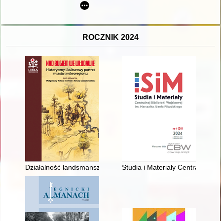
ROCZNIK 2024
Działalność landsmanszaftów włodawskich w diasporze : samo
Studia i Materiały Centralnej B