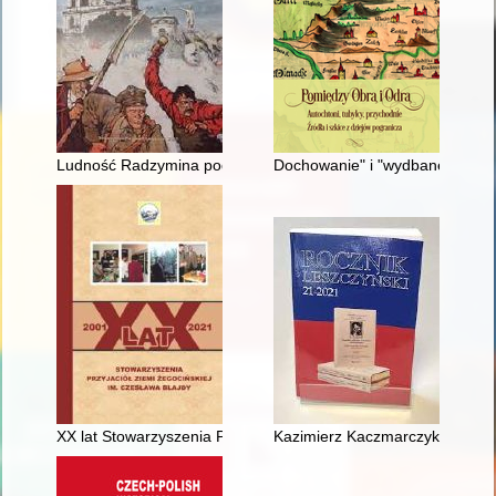
Ludność Radzymina podczas walk z bolszewikami i tradycja zw
Dochowanie" i "wydbanek" w XV
XX lat Stowarzyszenia Przyjaciół Ziemi Żegocińskiej im. Czes
Kazimierz Kaczmarczyk (1878-1