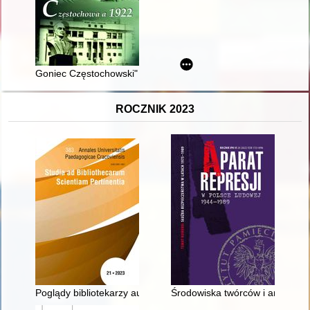
Goniec Częstochowski" o konferencji w Genui i... mistrzowski
ROCZNIK 2023
Poglądy bibliotekarzy austriackich na ochronę książek (począt
Środowiska twórców i animator