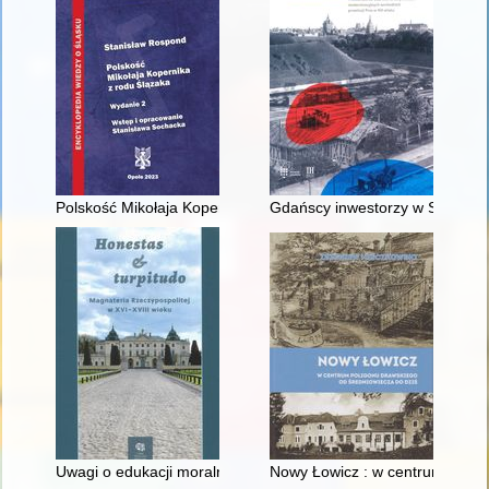
Polskość Mikołaja Kopernika z rodu Ślązaka
Gdańscy inwestorzy w Sopocie :
Uwagi o edukacji moralnej synów szlacheckich w XVI-wiecznej 
Nowy Łowicz : w centrum polig