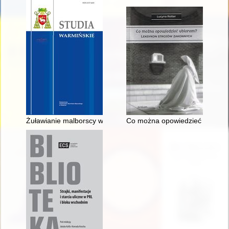
Żuławianie malborscy wobec parafialnego systemu fiskalnego w
Co można opowiedzieć ubiorem?