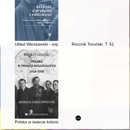
Układ Warszawski - sojusz dla pokoju czy zagrożenie dla Euro
Rocznik Toruński. T. 51 (2024)
Polska w świecie kolonialnym 1918-1939 : aspiracje a rzeczyw