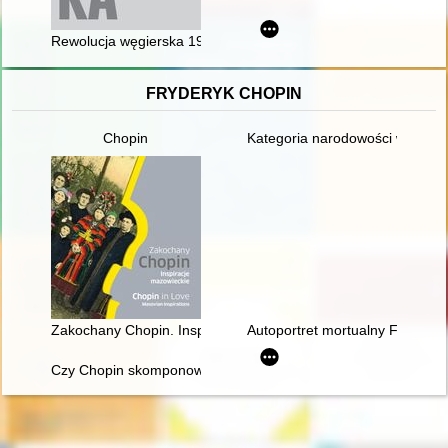
Rewolucja węgierska 1956 roku : obraz wydarzeń w łódzkiej pra
FRYDERYK CHOPIN
Chopin
Kategoria narodowości w recepc
Zakochany Chopin. Inspiracje mazowieckie. Chopin in love. Ma
Autoportret mortualny Fryderyka
Czy Chopin skomponował etiudę rewolucyjną?