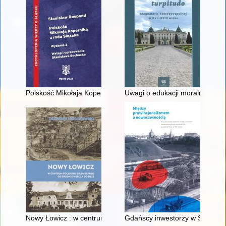
Polskość Mikołaja Kopernika z rodu Ślązaka
Uwagi o edukacji moralnej synó
Nowy Łowicz : w centrum poligonu drawskiego od średniowiecz
Gdańscy inwestorzy w Sopocie :