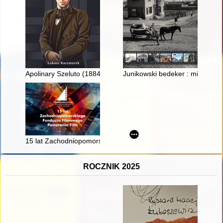
Apolinary Szeluto (1884-1966) - ten, który wyprzedził Szyman
Junikowski bedeker : miejsca i l
15 lat Zachodniopomorskiego Funduszu Filmowego Pomerania
ROCZNIK 2025