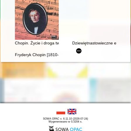
Chopin. Życie i droga twórcza
Dziewiętnastowieczne edycje dzi
Fryderyk Chopin [1810-1949] wśród Polaków na obczyźnie
SOWA OPAC v. 6.11.10 (2026-07-24)
Wygenerowano w 0,5204 s.