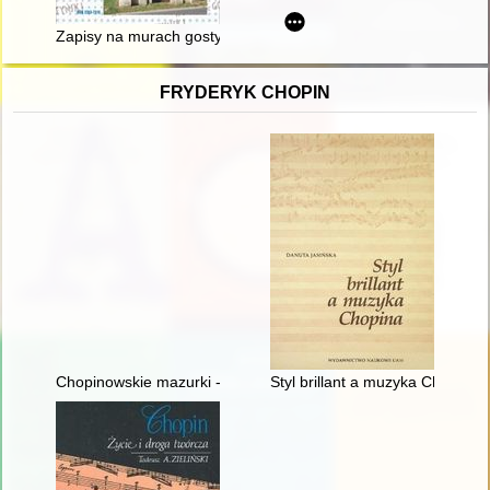
Zapisy na murach gostyńskiej fary
FRYDERYK CHOPIN
Chopinowskie mazurki - czyli folklor a pojęcie muzyki narodowe
Styl brillant a muzyka Chopina