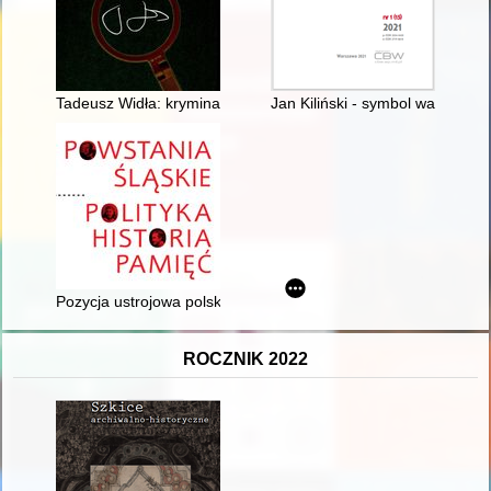
Tadeusz Widła: kryminalistyk, naukowiec, praktyk, wspaniały n
Jan Kiliński - symbol warszawsk
Pozycja ustrojowa polskiego Śląska w II Rzeczypospolitej
ROCZNIK 2022