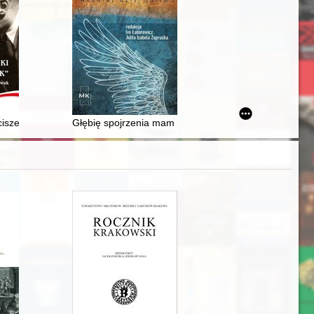
7)
logiczne na podstawie nowych źródeł)
ch epitafiach Pomorza Środkowego : na przykładzie wybranych dzieł
ciszek"
Głębię spojrzenia mam tylko we wczesnych godzinach