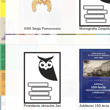
XXIII Sesja Pomorzoznawcza : od epoki kamienia do 
Monografia Zespołu
Przesłanie obrazów Jana Henryka Rosena (1891-1982) 
Jubileusz 150-leci