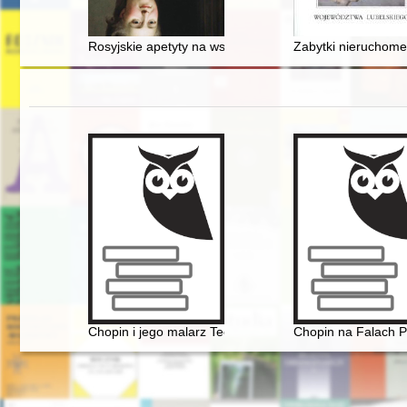
Rosyjskie apetyty na wschodnie ziemie Rzeczypospolit
Zabytki nieruchome
Chopin i jego malarz Teofil Kwiatkowski (1809-1891). M
Chopin na Falach P