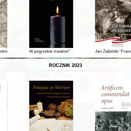
ezerwowy Czerwonego Krzyża ss. niepokalanek w Jarosławiu (1914-191
dniowieczne w rejonie jeziora Jeziorak : (studium historyczno­-archeo
W pogrzebie trwałość" : pamięć o śmierci w nowożytny
Jan Żabiński "Fran
ROCZNIK 2023