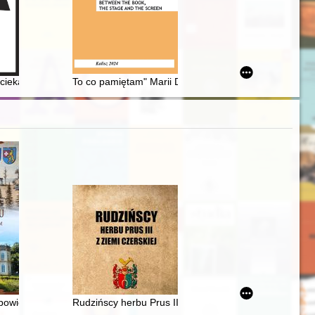
4 : publikacja wydana z okazji 50-lecia szkoły
 i ciekawostki : tucholanin z urodzenia, mieszkaniec ziemi gniewskiej z 
To co pamiętam" Marii Dąbrowskiej - mało znany przycz
 Pawła II w Rokietnicy 1875-2025
gh landscapes : Zuzanna Ginczanka and the Ukrainian context of "littl
opowieść o Ludwiku Wodzickim z Tyczyna
Rudzińscy herbu Prus III z ziemi ciechanowskiej w arch