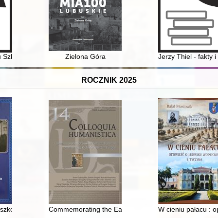
czasów współczesnych
 Szkół Samochodowych im. Tadeusza Kościuszki we Włocławku 1974-202
Zielona Góra
Jerzy Thiel - fakty
ROCZNIK 2025
w kaplicy seminaryjnej w Przemyślu
a szkolnictwa powszechnego w Rokietnicy : Szkoła Podstawowa im. Jana
Commemorating the Eastern European Jewish past throu
W cieniu pałacu : 