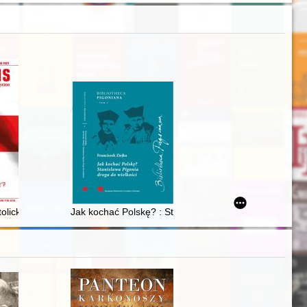
adziwiłłem, po klęsce pod Guzowem
iego Towarzystwa Nauk = Gottfried Kirch (1639-1710) : life and work of 
zie motywu tłoczni mistycznej)
atolickiego w oczach SB : notatka płk. Stanisława Morawskiego, dyrekt
Jak kochać Polskę? : Stanisława Pigonia droga do wiel