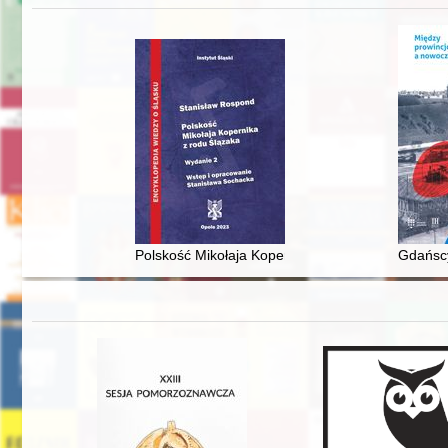
Polskość Mikołaja Kopernika z rodu Ślązaka
Gdańscy