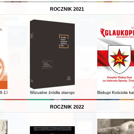
ROCZNIK 2021
ami rokoszu sandomierskiego, Mikołajem Zebrzydowskim i Januszem R
39-1710) : życie i działalność pierwszego astronoma Królewskiego Prusk
Wizualne źródła staropolskich apokryfów : (na przykład
Biskupi Kościoła k
ROCZNIK 2022