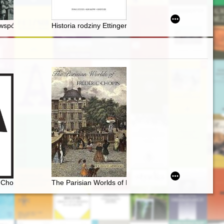
ru zabytków "A" w 2021 r
u współczesnego na zamku malborskim
Historia rodziny Ettingerów, właścicieli zakładów foto
ki Polskiej w Paryżu. Chopin et son peintre Teofil Kwiatkowski (1809-
, Słowackiego, Chopina, Sienkiewicza, Orzeszkowej, Reymonta, Żerom
 Chopina
The Parisian Worlds of Frédéric Chopin