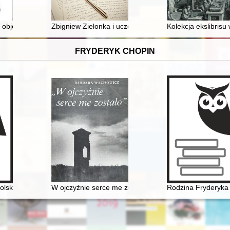
ej w dobie panowania carycy Elżbiety (rekonesans badawczy)
 objęte ochroną konserwatorską poprzez wpis do wojewódzkiego rejest
Zbigniew Zielonka i uczelniana "Solidarność..."
Kolekcja ekslibris
FRYDERYK CHOPIN
alarstwo i rysunek ze zbiorów Muzeum Narodowego w Warszawie i Bibliote
olskiego Radia
W ojczyźnie serce me zostało". Szlakiem Mickiewicza
Rodzina Fryderyka