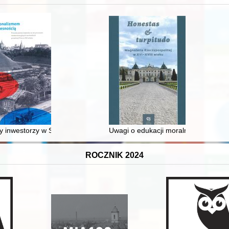
 inwestorzy w Sopocie : prestiż finansowy i towarzyski lokalnego mies
Uwagi o edukacji moralnej synów szl
ROCZNIK 2024