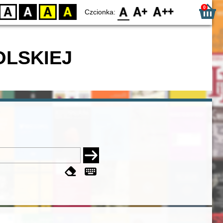
0
D
BW
YB
BY
F0
F1
F2
Czcionka:
OLSKIEJ