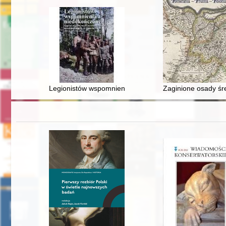
Legionistów wspomnienia niedokończone... : szpital r
Zaginione osady śre