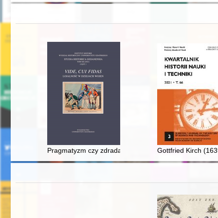
Pragmatyzm czy zdrada? : relacje pomiędzy przywódc
Gottfried Kirch (16