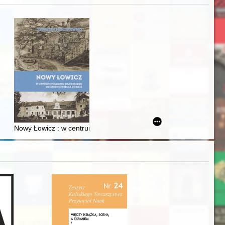
zczaństwa w 2. poł. XIX w
acheckich w XVI-wiecznej Rzeczypospolitej
Nowy Łowicz : w centrum poligonu drawskiego od średniowiecza d