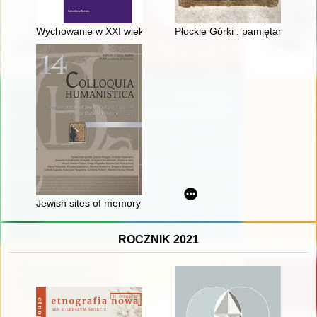
Wychowanie w XXI wieku : 80. rocznica heroicznej śmierci bł.
Płockie Górki : pamiętamy
Jewish sites of memory in Europe : local, national and transn
ROCZNIK 2021