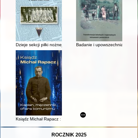
Dzieje sekcji piłki nożnej Klubu Sportowego H. Cegielski w Poz
Badanie i upowszechnianie histor
Ksiądz Michał Rapacz : kapłan, męczennik, ofiara komunizmu
ROCZNIK 2025