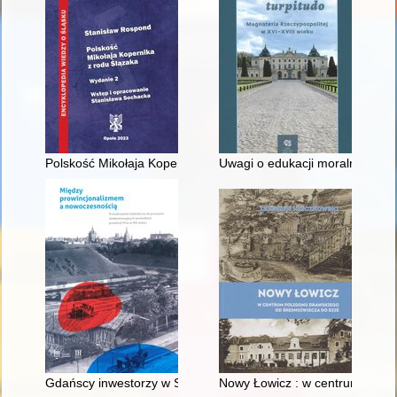
Polskość Mikołaja Kopernika z rodu Ślązaka
Uwagi o edukacji moralnej synó
Gdańscy inwestorzy w Sopocie : prestiż finansowy i towarzyski
Nowy Łowicz : w centrum polig