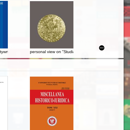
ch XX wieku
2, 1944-1946) = The Society of Friends of the Polish Soldier (1917-1
tywna w Braniewie w latach trzydziestych XIX wieku w świetle kroniki para
personal view on "Studia Polonijne"