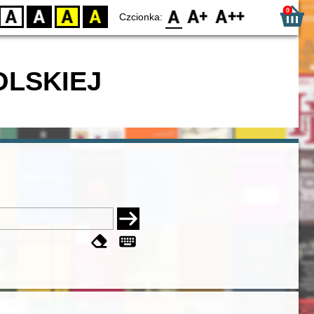
0
D
BW
YB
BY
F0
F1
F2
Czcionka:
OLSKIEJ