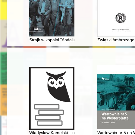
Strajk w kopalni "Andaluzja" w sierpniu 1988 roku : gen
Związki Ambrożeg
Władysław Kamelski : inżynier, farmaceuta, społecznik,
Wartownia nr 5 na W