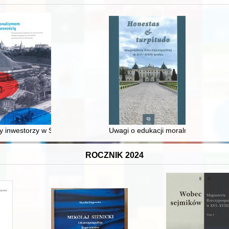
 średniowiecza do dziś
 inwestorzy w Sopocie : prestiż finansowy i towarzyski lokalnego mies
Uwagi o edukacji moralnej synów szl
ROCZNIK 2024