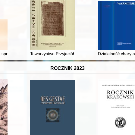
ach" z Opola
d spraw polsko-rosyjskich w życiu muzycznym Warszawy lat dwudziesty
Towarzystwo Przyjaciół Żołnierza Polskiego (1917-192
Działalność charyta
ROCZNIK 2023