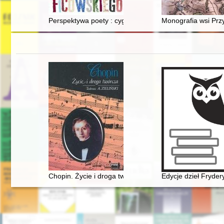
Perspektywa poety : cyganologia Jerzego Ficowskiego
Monografia wsi Prz
Chopin. Życie i droga twórcza
Edycje dzieł Fryde