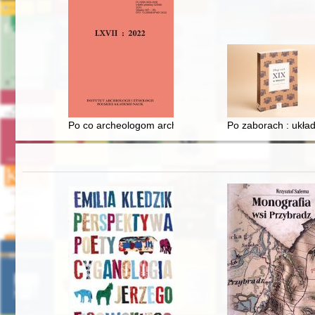
Po co archeologom archeologia? : raz jeszcze o "mask
Po zaborach : ukła