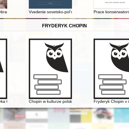
ybradz
Vvedenie sovetsko-polʹskogo peremiriâ v dejstvie (oktâ
Prace konserwator
FRYDERYK CHOPIN
ryka Chopina w warszawskiej oficynie Gebethnera i Wolffa. Studium pr
Chopin w kulturze polskiej
Fryderyk Chopin v 