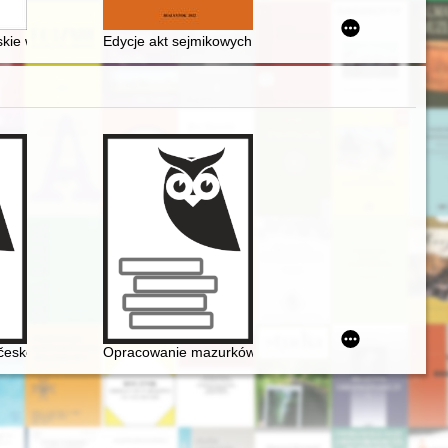
brʹ-noâbrʹ 1920 g.)
skie w Krakowie w roku 2022 dofinansowane ze środków Narodowego 
Edycje akt sejmikowych z terenu Wielkiego Księstwa L
zypadku
české literatuóe
Opracowanie mazurków Chopina w redakcji Zygmunta St