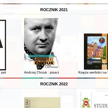
ROCZNIK 2021
owlanej województwa lubuskiego
pełni ją doceniłem = It's only many years later that I come to appreciate
Andrzej Chciuk : pisarz z antypodów
Księża werbiści na 
ROCZNIK 2022