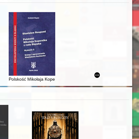
zczaństwa w 2. poł. XIX w
acheckich w XVI-wiecznej Rzeczypospolitej
Polskość Mikołaja Kopernika z rodu Ślązaka