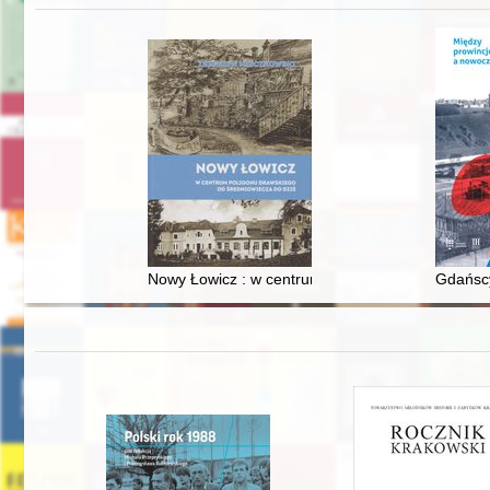
Nowy Łowicz : w centrum poligonu drawskiego od
Gdańscy