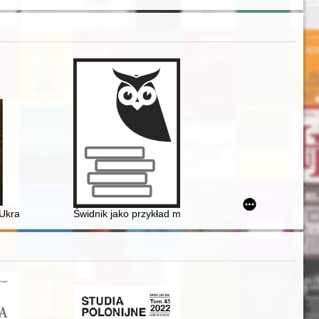
 her fully
Ukrainie
Świdnik jako przykład miasta robotniczego po II wojnie