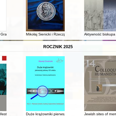
eza, przebieg, skutki
o Grabowskiego z Towarzystwem Naukowym Krakowskim
Mikołaj Sienicki i Rzeczpospolita jego czasów
Aktywność biskupa
ROCZNIK 2025
 komendant straży w Nowej Wsi : krótka nota biograficzna
esterplatte : archeologia i źródła
Duże krążowniki pierwszej połowy XX w. : konstrukcja i 
Jewish sites of mem