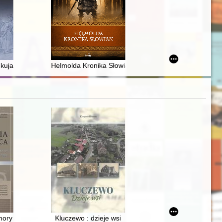
 kujawskiego Andrzeja Zebrzydowskiego w przełomowym roku 1548 – as
Helmolda Kronika Słowian
historia projektowania. Cz. 2,
ory in Europe : local, national and transnational memory (Sofia, Kelt
Kluczewo : dzieje wsi