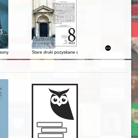
lnokształcącego im. Fryderyka Chopina w Sochaczewie
własnymi słowami
Stare druki pozyskane do Biblioteki Książąt Czartorysk