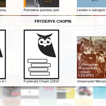
ological research
ego obicia ze ścian kapitularza Archiwum Krakowskiej Kapituły Katedr
Potrzebne państwu polskiemu" : nauczycielki w system
Lemkin o ustrojach 
FRYDERYK CHOPIN
retationsgeschichte
in the context of culture. Vol 1
Fryderyk] Chopin [1810-1849]
Uniwersytet Warsza