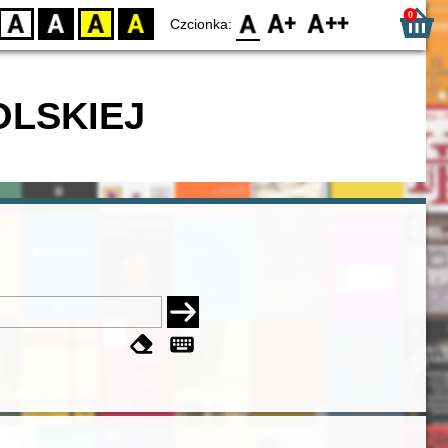
0
D
BW
YB
BY
F0
F1
F2
Czcionka:
OLSKIEJ