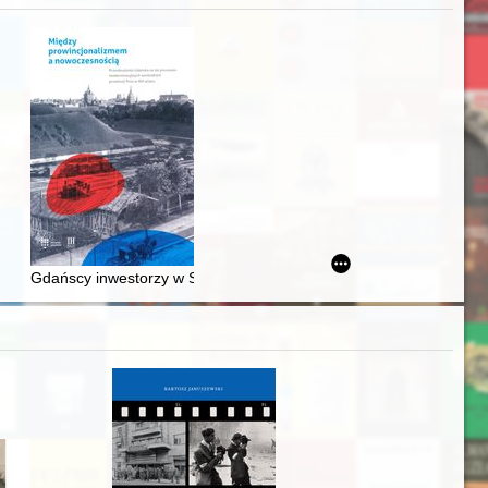
j
awskiego od średniowiecza do dziś
Gdańscy inwestorzy w Sopocie : prestiż finansowy i towarzyski lo