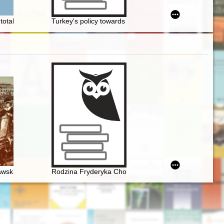
alnej : strategia zarządzania projektem ochrony
ie publicznych szkół powszechnych Drugiej Rzeczypospolitej (1918-19
totalitarnych i ich prawie karnym (1926-1938)
Turkey's policy towards the Balkans during the Cold W
wski i młody Chopin
Rodzina Fryderyka Chopina