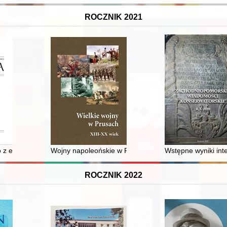
ROCZNIK 2021
e badać?
 z epoki saskiej : refleksje na temat ocen historiografii polskiej na pr
Wojny napoleońskie w Prusach Wschodnich
Wstępne wyniki int
ROCZNIK 2022