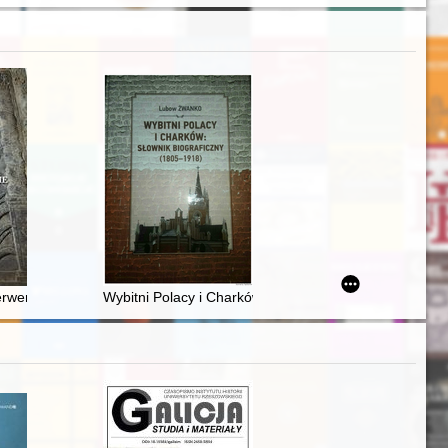
zykładzie konfederacji tarnogrodzkiej = Not everything that's bad comes 
erwencyjnych badań archeologicznych przeprowadzonych w 2020 roku w
Wybitni Polacy i Charków : słownik biograficzny : (180