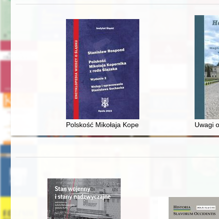
Polskość Mikołaja Kopernika z rodu Ślązaka
Uwagi o