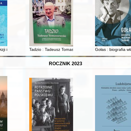
cu
wizji i ocenie założycielek Szkoły Domowej Pracy Kobiet
Tadzio : Tadeusz Tomaszewski : profesor Liceum Ogó
Gołas : biografia 
ROCZNIK 2023