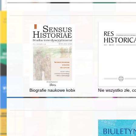
Biografie naukowe kobiet : kilka uwag o tym, czy i jak j
Nie wszystko złe, co