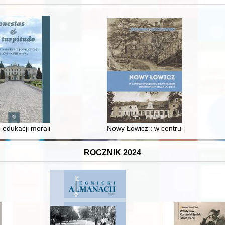
 edukacji moralnej synów szlacheckich w XVI-wiecznej Rzeczypospolite
Nowy Łowicz : w centrum poligonu dr
ROCZNIK 2024