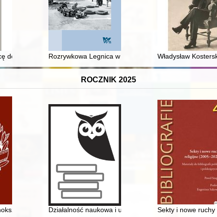
olsce
cę do raju", czyli Kilka uwag o książce Serhija Humennego "Uchodźcy :
Rozrywkowa Legnica w drugiej połowie XX wieku
Władysław Kostersk
ROCZNIK 2025
wych kronik Batalionu, relacji uczestników i dokumentów archiwalnych
nokształcącego im. Heliodora Święcickiego w Międzyrzeczu
Działalność naukowa i upowszechniająca badania nauk
Sekty i nowe ruchy r