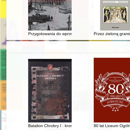
Przygotowania do wprowadzenia stanu wojennego w P
Przez zieloną grani
Batalion Chrobry I : kronika : na podstawie powielaczo
80 lat Liceum Ogól