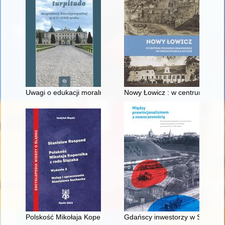
Uwagi o edukacji moralnej synów szlacheckich w XVI-wiecznej 
Nowy Łowicz : w centrum polig
Polskość Mikołaja Kopernika z rodu Ślązaka
Gdańscy inwestorzy w Sopocie :