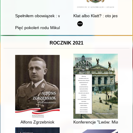
Spełniłem obowiązek : wspomnienia Stanisława Przelaskowski
Klat albo Klatt? : oto jest pytan
Pięć pokoleń rodu Mikulskich. T. 1
ROCZNIK 2021
Alfons Zgrzebniok
Konferencje "Lwów: Miasto - sp