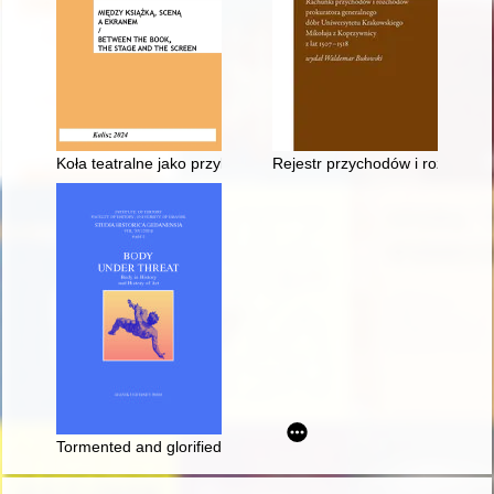
Koła teatralne jako przykład pracy społeczno-oświatowej na ws
Rejestr przychodów i rozchodó
Tormented and glorified body - The example of st. Adalbert and