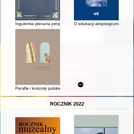
Ingulentia plenaria perpetua pro festo pentecostes per totam 
O edukacji aksjologicznej na te
Parafie i kościoły polskie w Michigan, Massachusetts i Minne
ROCZNIK 2022