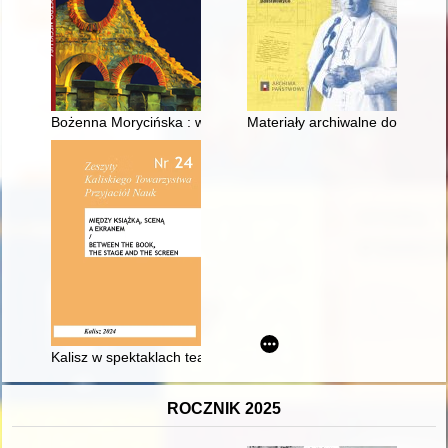
Bożenna Morycińska : w pamięci obecnych
Materiały archiwalne dotyczące
Kalisz w spektaklach teatralnych, wystawianych na deskach T
ROCZNIK 2025