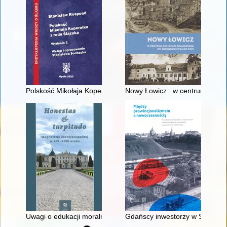
Polskość Mikołaja Kopernika z rodu Ślązaka
Nowy Łowicz : w centrum polig
Uwagi o edukacji moralnej synów szlacheckich w XVI-wiecznej 
Gdańscy inwestorzy w Sopocie :