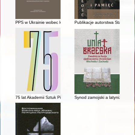
PPS w Ukrainie wobec kwestii ukraińskiej od końca XIX w. do 1
Publikacje autorstwa Stanisław
75 lat Akademii Sztuk Pięknych w Gdańsku = 75 years of The 
Synod zamojski a latynizacja Ce