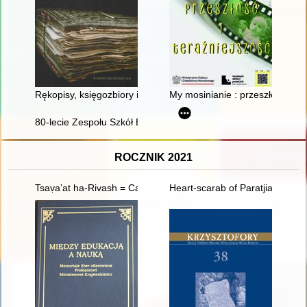
Rękopisy, księgozbiory i archiwalia w Europie Środkowej na prze
My mosinianie : przeszłość i te
80-lecie Zespołu Szkół Ekonomiczno-Turystycznych im. Unii Eu
ROCZNIK 2021
Tsaṿaʼat ha-Rivash = Cawaat ha-Riwasz : testament Rabbiego
Heart-scarab of Paratjia = Ska