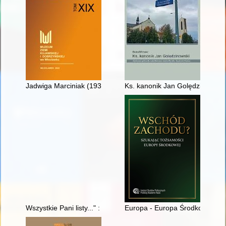
Jadwiga Marciniak (1933-2021) : malarka fajansu włocławskie
Ks. kanonik Jan Golędzinowski 
Wszystkie Pani listy..." : Rahel Varnhagen i kolekcja Varnhage
Europa - Europa Środkowo-Wsch