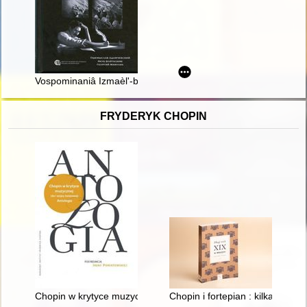
Vospominaniâ Izmaèl'-beka (Ûzefa) Petrucina-Petruševskogo kak 
FRYDERYK CHOPIN
Chopin w krytyce muzycznej (do I wojny światowej). Antologia
Chopin i fortepian : kilka uwag 