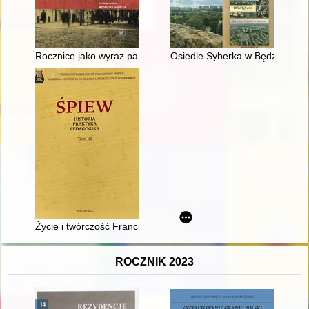
Rocznice jako wyraz pamięci o historii regionu - w 100. roczn
Osiedle Syberka w Będzinie : sz
Życie i twórczość Franciszka Maklakiewicza
ROCZNIK 2023