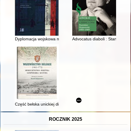
Dyplomacja wojskowa na przełomie XX i XXI wieku
Advocatus diaboli : Stanisław 
Część bełska unickiej diecezji chełmskiej u schyłku przedrozbi
ROCZNIK 2025