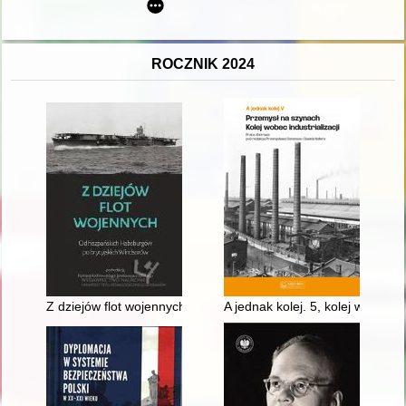
ROCZNIK 2024
Z dziejów flot wojennych : od hiszpańskich Habsburgów po bry
A jednak kolej. 5, kolej wobec in