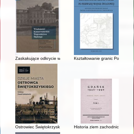
Zaskakujące odkrycie w małym kościółku w Targoszycach (pow.
Kształtowanie granic Polski po
Ostrowiec Świętokrzyski w latach II wojny światowej
Historia ziem zachodnich i pół