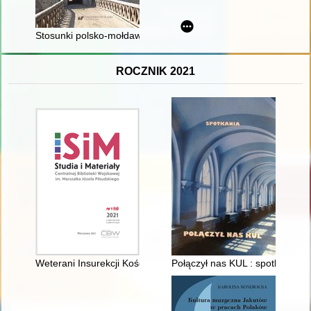
Stosunki polsko-mołdawskie w kontekście relacji z Węgrami i T
ROCZNIK 2021
Weterani Insurekcji Kościuszkowskiej w powstaniu 1806 roku w 
Połączył nas KUL : spotkania