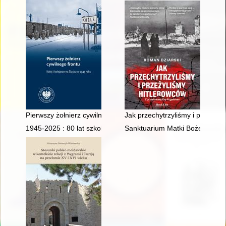
Pierwszy żołnierz cywilnego frontu : kolej i kolejarze na Śląsk
Jak przechytrzyliśmy i przeżyli
1945-2025 : 80 lat szkolnictwa leśnego w Goraju : monografia 
Sanktuarium Matki Bożej Pocies