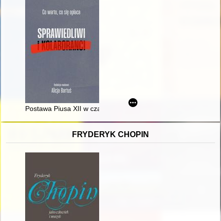
Postawa Piusa XII w czasie II wojny światowej : sprzeciw czy k
FRYDERYK CHOPIN