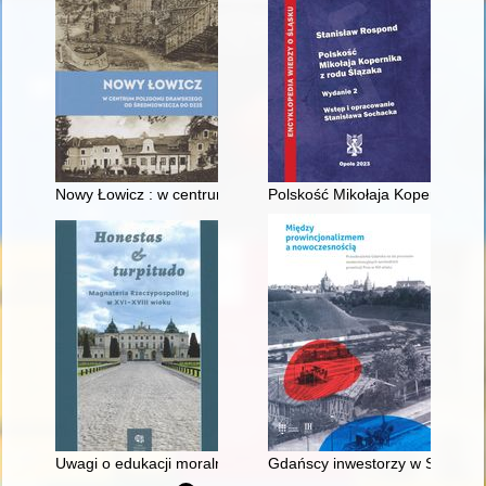
Nowy Łowicz : w centrum poligonu drawskiego od średniowiecz
Polskość Mikołaja Kopernika z 
Uwagi o edukacji moralnej synów szlacheckich w XVI-wiecznej 
Gdańscy inwestorzy w Sopocie :