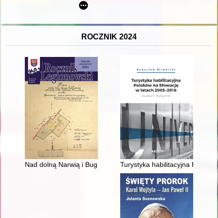
ROCZNIK 2024
Nad dolną Narwią i Bugiem : badania DNA rodzin ze środko
Turystyka habilitacyjna Polakó