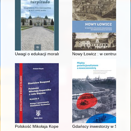
Uwagi o edukacji moralnej synów szlacheckich w XVI-wiecznej 
Nowy Łowicz : w centrum polig
Polskość Mikołaja Kopernika z rodu Ślązaka
Gdańscy inwestorzy w Sopocie :