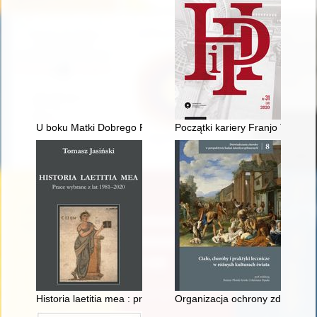
U boku Matki Dobrego Pasterza... w poszukiwaniu zagubionej o
Początki kariery Franjo Tuđmana
Historia laetitia mea : prace wybrane z lat 1981-2020
Organizacja ochrony zdrowia lu