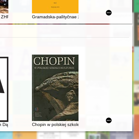
. Studia i szkice o kinematografii polskiej pierwszej połowy lat 80." p
ca ZHP Kętrzyn 1946-2021 : wystawa "90 lat ZHP, 55 lat ZHP poza granic
Gramadska-palìtyčnae žyccë Vâlìkaga Knâstva Lìtoǔsk
sko-norweskie więzi muzyczne odkrywa pianistka Małgorzata Jaworska 
 Dąbrowskiego urzeczenie
Chopin w polskiej szkole i kulturze