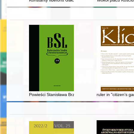
Konstanty Ildefons Gałczyński : niebezpieczny poeta
Wokół placu Kościu
Powieści Stanisława Brzozowskiego w Polsce Ludowej : 
ruler in "citizen’s 