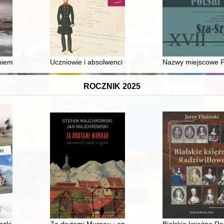
ra Greisera i rola obrońców w powojennych rozliczeniach przed sądami 
 niemieckiej w wyborach w III RP, ze szczególnym uwzględnieniem wyb
Uczniowie i absolwenci Gimnazjum Lubelskiego w pows
Nazwy miejscowe Pol
ROCZNIK 2025