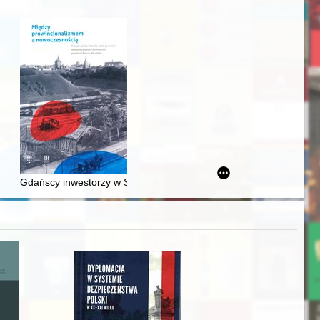
acheckich w XVI-wiecznej Rzeczypospolitej
Gdańscy inwestorzy w Sopocie : prestiż finansowy i towarzyski lo