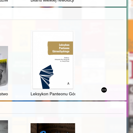
dziwiłłowe
Bilans wielkiej rewolucji francuskiej
genturalne ks. Piotra Mrówki : prezentacja wybranych materiałów z Arc
twowym Muzeum Etnograficznym w Warszawie, czyli Słów kilka o pokłosi
Leksykon Panteonu Górnośląskiego