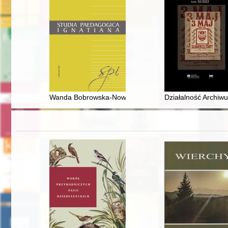
Wanda Bobrowska-Nowak (1925–2003) : badaczka polski
Działalność Archiw