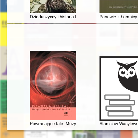
Dzieduszyccy i historia hodowli koni arabskich w Polsce
Panowie z Łomnicy 
Powracające fale. Muzyka polska lat 1918-2018
Stanisław Wasylewsk