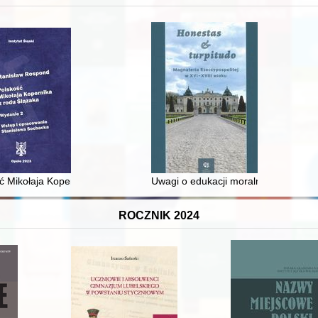
 średniowiecza do dziś
ć Mikołaja Kopernika z rodu Ślązaka
Uwagi o edukacji moralnej synów szl
ROCZNIK 2024