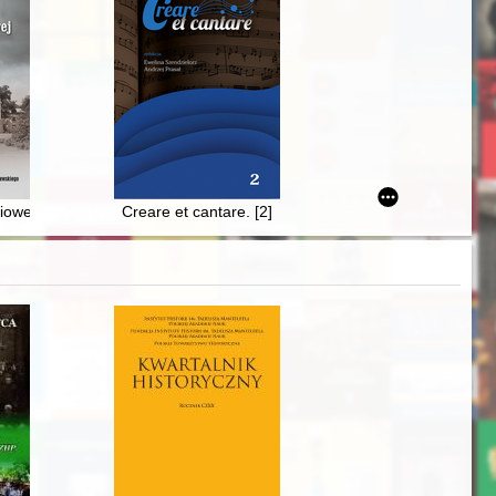
a-Nowak (1925-2003) : a researcher into the Polish pedagogical an
owe na polsko-niemieckim pograniczu kulturowym na przełomie XIX i X
Creare et cantare. [2]