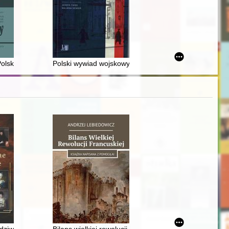
w Polsce i na świecie
orów do Sejmu i Senatu w 2023 roku
taniu styczniowym. T. 1
ski : historia, pochodzenie, zmiany. 17,
Polski wywiad wojskowy w Szwajcarii w okresie II wojn