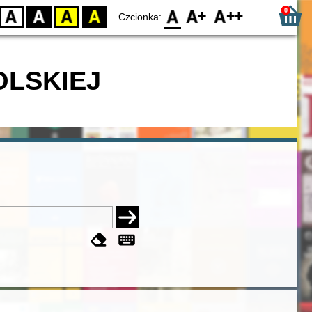
0
D
BW
YB
BY
F0
F1
F2
Czcionka:
OLSKIEJ