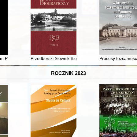
ego dziedzictwa pedagogicznego i psychologicznego = Wanda Bobrowsk
um Państwowego w Kielcach w 2021 rok
Przedborski Słownik Biograficzny. T. 3
Procesy tożsamości
ROCZNIK 2023