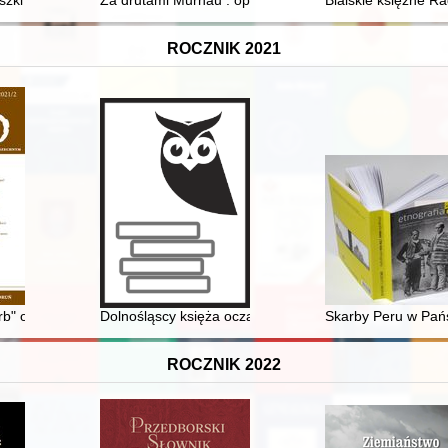
szki
Za drutami Murnau : opowieść ojca i syna
Bialskie księżne Ra
ROCZNIK 2021
zarys dziejów recepcji
garb" or the image of dynasts in Trajan Decius’s coinage : (249-251)
Dolnośląscy księża oczami bezpieki : rozpracowanie a
Skarby Peru w Pańs
ROCZNIK 2022