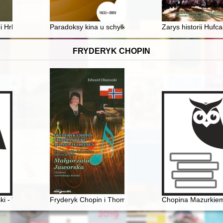
i Hrhova : o początkach osadnictwa na Zamagurzu Spiskim
Paradoksy kina u schyłku PRL-u : "Kino w cieniu kryzysu
Zarys historii Huf
FRYDERYK CHOPIN
i - "opolanin z wyboru" o Fryderyku Chopinie
Fryderyk Chopin i Thomas Dyke Acland Tellefsen. Pol
Chopina Mazurkiem