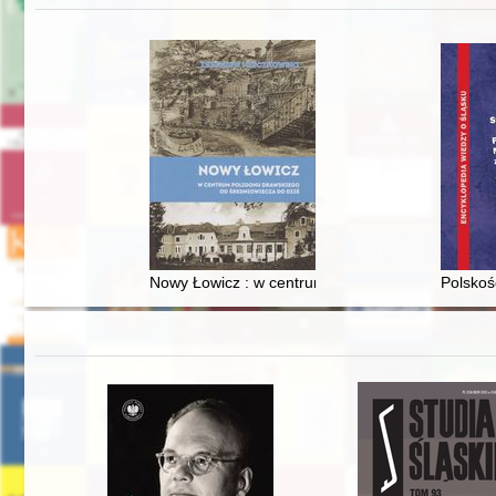
Nowy Łowicz : w centrum poligonu drawskiego od
Polskoś