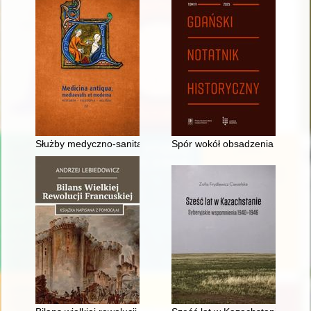
Służby medyczno-sanitarne w armiach Rzeczypospolitej w cza
Spór wokół obsadzenia sołectw