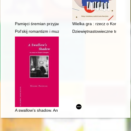
Pamięci śremian przyjaciół Fryderyka Chopina oraz miłośników
Wielka gra : rzecz o Konkursa
Pol'skij romantizm i muzykal'naja kul'tura L'vova vtoroj polovin
Dziewiętnastowieczne transkryp
A swallow's shadow. An essay on Chopin's thoughts