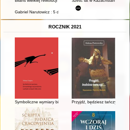
Bilans wielkiej rewolucji francuskiej
Sześć lat w Kazachstanie : sy
Gabriel Narutowicz : 5 dni i jedno przesłanie
ROCZNIK 2021
Symboliczne wymiary birmańskiego nacjonalizmu i polityki w l
Przyjdź, będziesz tańczyć... :