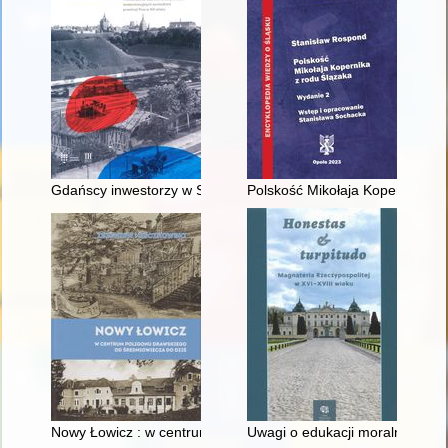
Gdańscy inwestorzy w Sopocie : prestiż finansowy i towarzyski
Polskość Mikołaja Kopernika z 
Nowy Łowicz : w centrum poligonu drawskiego od średniowiecz
Uwagi o edukacji moralnej synó