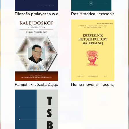
Filozofia praktyczna w dorobku Sebastiana Petrycego jako jeden
Res Historica : czasopismo Inst
Pamiętniki Józefa Zajączka o Powstaniu Kościuszkowskim
Homo movens - recenzja]