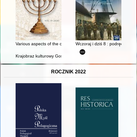
Various aspects of the charitable activity of Jews in Drohobych 
Wczoraj i dziś 8 : podręcznik do
Krajobraz kulturowy Gostynina (zarys problematyki)
ROCZNIK 2022