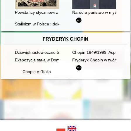
Powstańcy styczniowi z Niedomic
Naród a państwo w myśli narodo
Stalinizm w Polsce : dokumenty
FRYDERYK CHOPIN
Dziewiętnastowieczne transkrypcje utworów Fryderyka Chopina.
Chopin 1849/1999. Aspekte der 
Ekspozycja stała w Domu Urodzenia Fryderyka Chopina w Żel
Fryderyk Chopin w twórczości J
Chopin e l'Italia