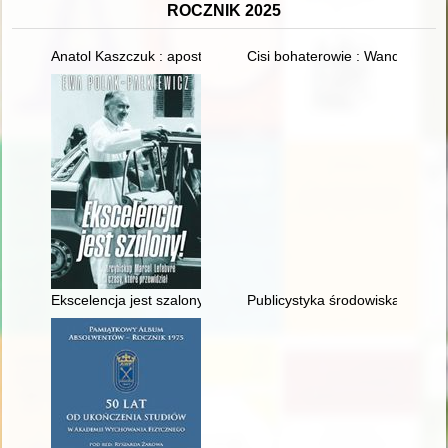
ROCZNIK 2025
Anatol Kaszczuk : apostoł Maryi : (materiały z sympozjów w El
Cisi bohaterowie : Wanda i Wła
Ekscelencja jest szalony! : arcybiskup Marcel Lefebvre i czasy,
Publicystyka środowiska Niezal