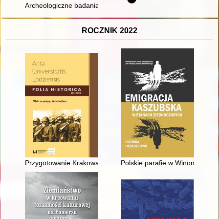
Archeologiczne badania złotonośnych pól Złotoryi
ROCZNIK 2022
Przygotowanie Krakowa do obrony przed atakiem armii arcyksię
Polskie parafie w Winonie i ic