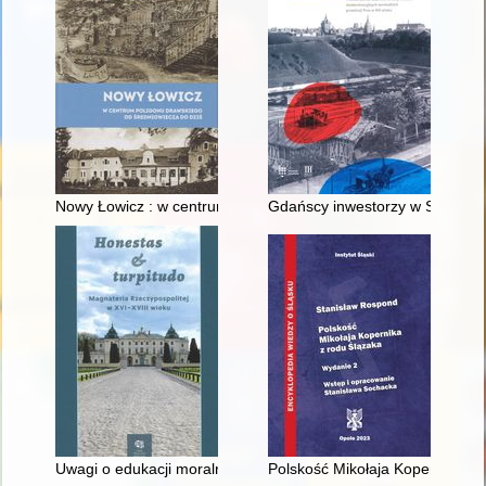
Nowy Łowicz : w centrum poligonu drawskiego od średniowiecz
Gdańscy inwestorzy w Sopocie :
Uwagi o edukacji moralnej synów szlacheckich w XVI-wiecznej 
Polskość Mikołaja Kopernika z 