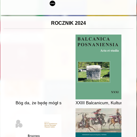
ROCZNIK 2024
Bóg da, że będę mógł spełnić, co mam do wykonania" : o prof
XXIII Balcanicum, Kulturalne p