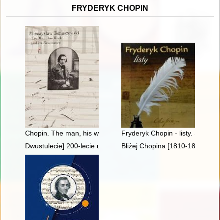
FRYDERYK CHOPIN
Chopin. The man, his work and its resonance
Fryderyk Chopin - listy. Skarbie
Dwustulecie] 200-lecie urodzin Fryderyka Chopina
Bliżej Chopina [1810-1849]