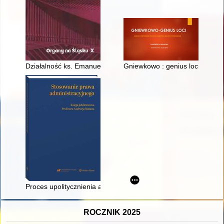
Działalność ks. Emanuela Płonki jako rzeczoznawcy organoweg
Gniewkowo : genius loci : miejs
Proces upolitycznienia administracji publicznej a wymiar spra
ROCZNIK 2025