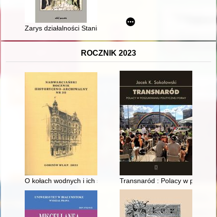
Zarys działalności Stanisława Kary w służbie dyplomatyczno-k
ROCZNIK 2023
O kołach wodnych i ich szczególnym znaczeniu w początkach dz
Transnaród : Polacy w poszukiw