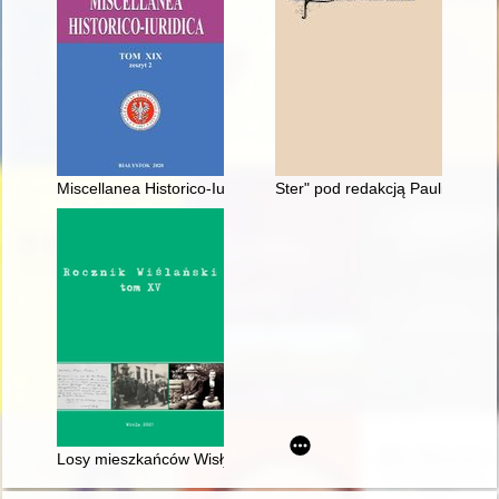
Miscellanea Historico-Iuridica. T. 19, z. 2 (2020), Prawne aspe
Ster" pod redakcją Pauliny Kucz
Losy mieszkańców Wisły podczas II wojny światowej - recenzja