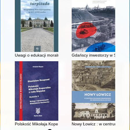
Uwagi o edukacji moralnej synów szlacheckich w XVI-wiecznej 
Gdańscy inwestorzy w Sopocie :
Polskość Mikołaja Kopernika z rodu Ślązaka
Nowy Łowicz : w centrum polig