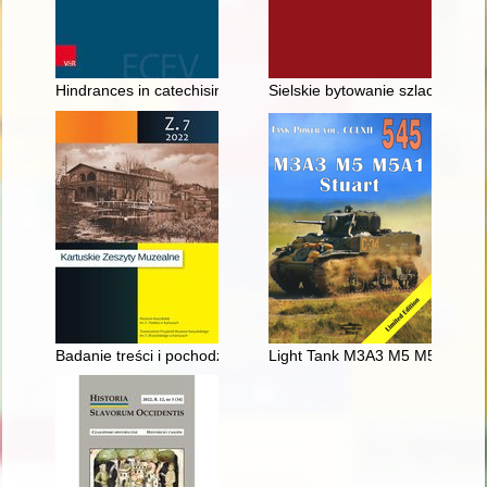
Hindrances in catechising the young generation of Lower Siles
Sielskie bytowanie szlachty a s
Badanie treści i pochodzenia obrazu E 239/MKK opisanego pr
Light Tank M3A3 M5 M5A1 "Stu