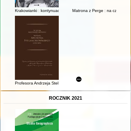
Krakowianki : kontynuacja : herstoryczne portrety niezwykłych 
Matrona z Perge : na czele pod
Profesora Andrzeja Stelmachowskiego koncepcja prawa cywil
ROCZNIK 2021