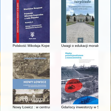
Polskość Mikołaja Kopernika z rodu Ślązaka
Uwagi o edukacji moralnej synó
Nowy Łowicz : w centrum poligonu drawskiego od średniowiecz
Gdańscy inwestorzy w Sopocie :