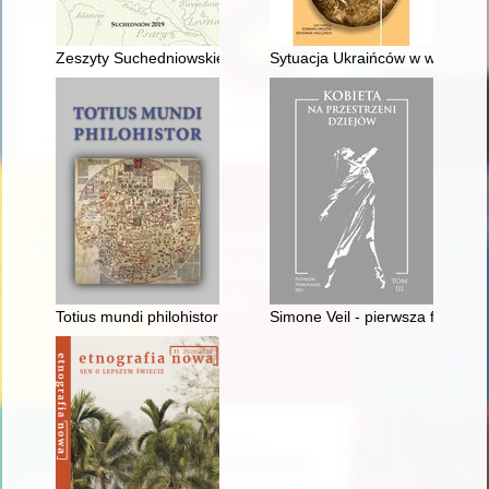
Zeszyty Suchedniowskie : historia. [T.] 4 (2019)
Sytuacja Ukraińców w województ
Totius mundi philohistor : studia Georgio Strzelczyk octuagenar
Simone Veil - pierwsza francu