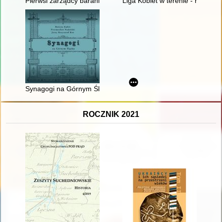
Pierwsi zarządcy baraniogórskiego schroniska i ich potomkowie
Liga Kobiet w terenie - recenzja
Synagogi na Górnym Śląsku
ROCZNIK 2021