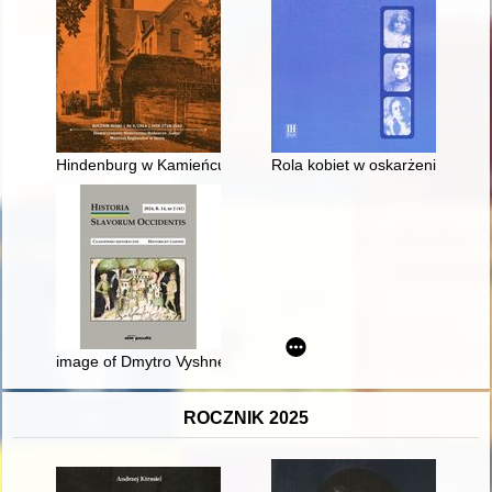
Hindenburg w Kamieńcu i Fabiankach
Rola kobiet w oskarżeniach o 
image of Dmytro Vyshnevetsky in Ukrainian historiography
ROCZNIK 2025