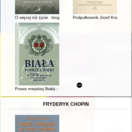
O więcej niż życie : biografia w zarysie
Podpułkownik Józef Kratko w p
Prawa miejskiej Białej - od Augusta II do Józefa II
FRYDERYK CHOPIN