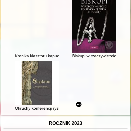
Kronika klasztoru kapucynów w Ostrogu nad Horyniem (1750-
Biskupi w rzeczywistości polityc
Okruchy konferencji ryskiej w dokumentach ze zbiorów Muzeu
ROCZNIK 2023