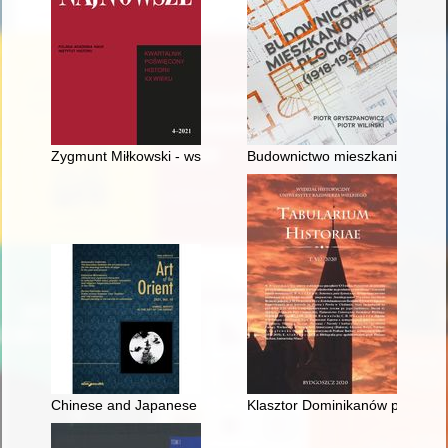
Zygmunt Miłkowski - współtwórca Ligi Polskiej wobec socjaliz
Budownictwo mieszkaniowe Pło
Chinese and Japanese characters in selected Polish mass, popu
Klasztor Dominikanów przy kośc