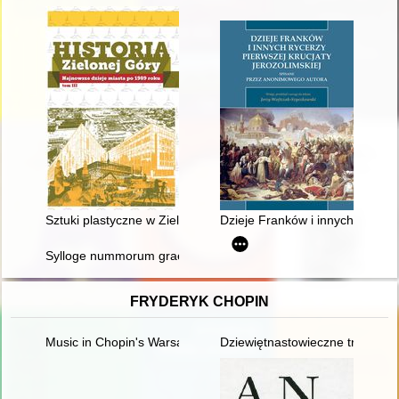
Sztuki plastyczne w Zielonej Górze po roku 1989
Dzieje Franków i innych rycerz
Sylloge nummorum graecorum : Poland. Vol. 4,
FRYDERYK CHOPIN
Music in Chopin's Warsaw
Dziewiętnastowieczne transkryp