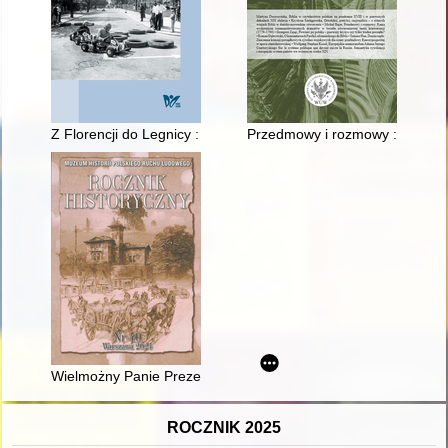
Z Florencji do Legnicy : wizyta studyjna specjalistów z Diparti
Przedmowy i rozmowy : rama wyd
Wielmożny Panie Prezesie" : listy chłopów do Wincentego Wito
ROCZNIK 2025