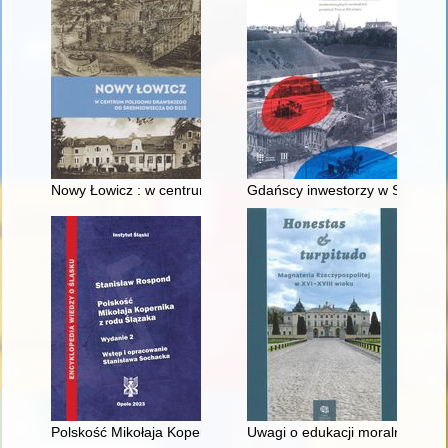
Nowy Łowicz : w centrum poligonu drawskiego od średniowiecz
Gdańscy inwestorzy w Sopocie :
Polskość Mikołaja Kopernika z rodu Ślązaka
Uwagi o edukacji moralnej synó