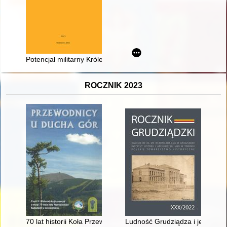
Potencjał militarny Królestwa Polskiego w 1819 roku w oczach 
ROCZNIK 2023
70 lat historii Koła Przewodników Sudeckich przy Oddziale PT
Ludność Grudziądza i jej zmia