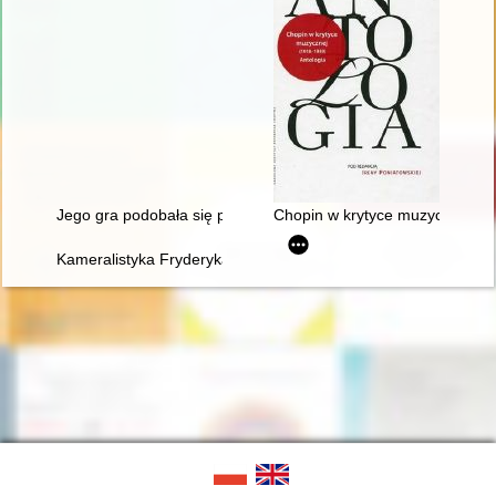
Jego gra podobała się przede wszystkim damom... Chopin i ko
Chopin w krytyce muzycznej (1
Kameralistyka Fryderyka Chopina. Margines czy integralna czę