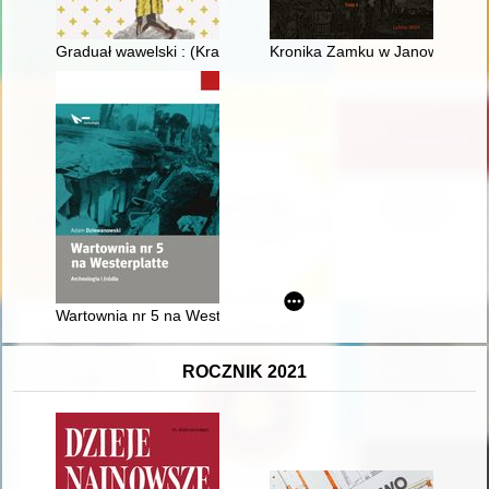
Graduał wawelski : (Kraków, AiBKKK, Ms 45) : studium przypa
Kronika Zamku w Janowcu. T. 
Wartownia nr 5 na Westerplatte : archeologia i źródła
ROCZNIK 2021