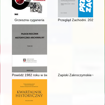
Grzeszna cyganeria
Przegląd Zachodni. 2022, nr 1 /
Powódź 1982 roku w świetle teleksów i fotografii Komitetu Woj
Zapiski Zakroczymskie w 600-le